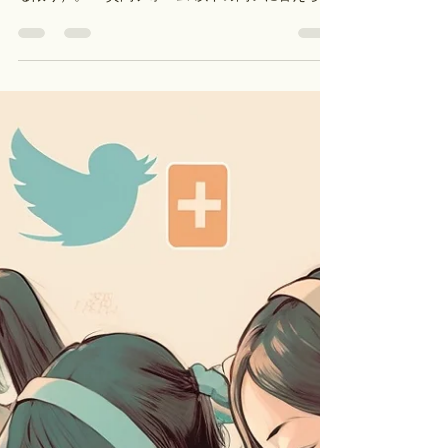
順大 古川
2023年8月20日
読了時間: 7分
高校教科書理解度チェック：近
現代９（大学入試論述対策）
受験生・学生の質問を受けつています。 質問フォ
ームに質問を送れば、ブログで回答します（でき
る限り）。 →質問フォーム 以下の問いに答えられ
ますか。 解答例はページの下の方で。 ​ 1. 朝鮮戦
争によって、日本が西側陣営の位置を確定したこ
とを説明できる。 2....