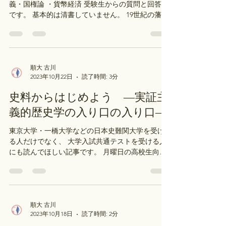
平民的欧化主義と国権論・貨幣
経済
【目次】 ・長州藩の後期藩政改革 ・平民的欧化主
義・国権論 ・貨幣経済 受験生からの質問と回答集
です。 基本的は清書していません。 19世紀の藩政
改革について書かなければいけなさそうな部分が
あり、それを参考書で調べていたのですが、...
順大 古川
2023年10月22日
読了時間: 3分
史料からはじめよう ―実証主
義的歴史学の入り口の入り口―
東京大学・一橋大学などの日本史難関大学を受け
る人だけでなく、 大学入試共通テストを受ける人
にも読んでほしい記事です。 月曜日の高校生向け
「日本史クラブ」では、自由民権運動に関わる史
料と、 一見してそれらの史料とは無関係で、時代