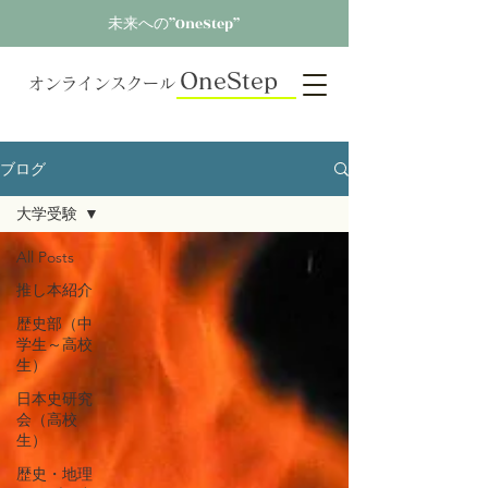
未来への”OneStep”
OneStep
オンラインスクール
ブログ
大学受験
All Posts
推し本紹介
歴史部（中
学生～高校
生）
日本史研究
会（高校
生）
歴史・地理