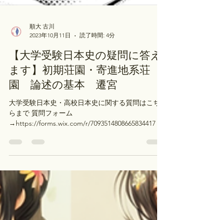
順大 古川
2023年10月11日
読了時間: 4分
【大学受験日本史の疑問に答え
ます】初期荘園・寄進地系荘
園 論述の基本 遷宮
大学受験日本史・高校日本史に関する質問はこち
らまで 質問フォーム
→https://forms.wix.com/r/7093514808665834417 オ
ンライン歴史部生専用質問フォーム（優先的に回
答されます）→https://forms.wix.com/r/693622...