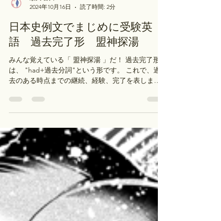
順大 古川
2024年10月16日
読了時間: 2分
日本史例文でまじめに受験英
語 過去完了形 盟神探湯
みんな覚えている「 盟神探湯 」だ！ 過去完了形
は、 "had+過去分詞"という形です。 これで、過
去のある時点までの継続、経験、完了を表しま
す。 そのほか、過去のある時点よりもさらに前に
起こったことを表すこともあります。これを、昭
和の昔には「 大過 去」と言っていました。...