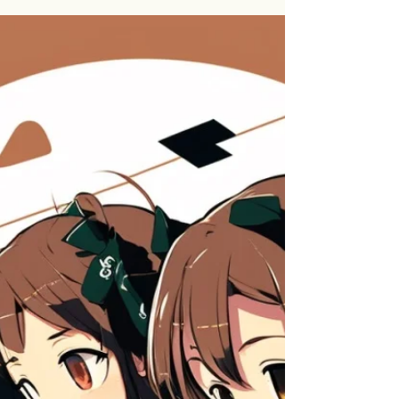
高校教科書理解度チェック：近
現代８（大学入試論述対策）
受験生・学生の質問を受けつています。 質問フォ
ームに質問を送れば、ブログで回答します（でき
る限り）。 →質問フォーム 以下の問いに答えられ
ますか。 解答例はページの下の方で。 ​ 1. 戦勝国
が敗戦国に行った政策を説明できる。 2....