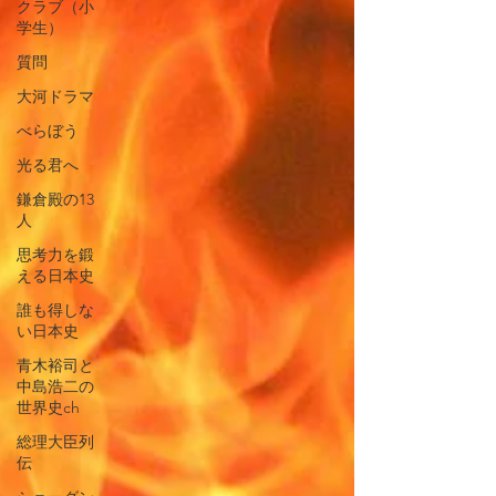
クラブ（小
学生）
質問
大河ドラマ
べらぼう
光る君へ
鎌倉殿の13
人
思考力を鍛
える日本史
誰も得しな
い日本史
青木裕司と
中島浩二の
世界史ch
総理大臣列
伝