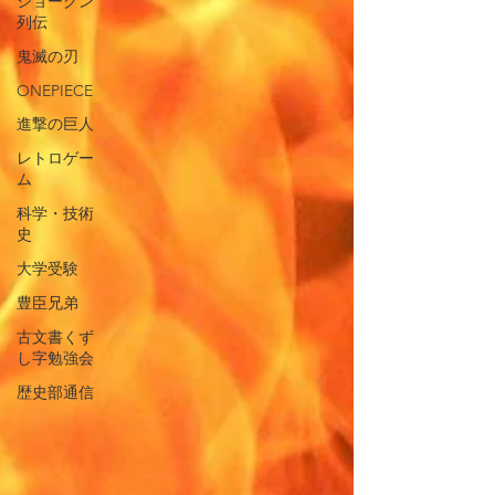
ショーグン
列伝
鬼滅の刃
ONEPIECE
進撃の巨人
レトロゲー
ム
科学・技術
史
大学受験
豊臣兄弟
古文書くず
し字勉強会
歴史部通信