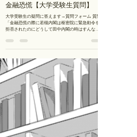
も違う史料を読んでもらって、...
順大 古川
2023年10月18日
読了時間: 2分
金融恐慌【大学受験生質問】
大学受験生の疑問に答えます→質問フォーム 質問
「金融恐慌の際に若槻内閣は枢密院に緊急勅令を
拒否されたのにどうして田中内閣の時はすんなり
日銀の救済がうけりたんですか？」 第１次若槻内
閣は憲政党で、幣原外相の協調外交路線やん。...