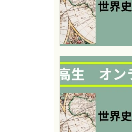
古文書くずし字勉強会
歴