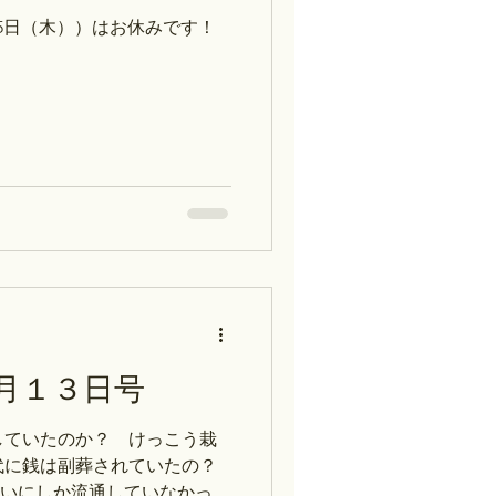
によると、榎本武揚の外交的
25日（木））はお休みです！
内容までは語られていませ
』（宮地正人・吉川
月１３日号
していたのか？ けっこう栽
代に銭は副葬されていたの？
らいにしか流通していなかった