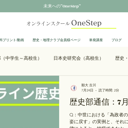
未来への”OneStep”
OneStep
オンラインスクール
料プリント/動画
歴史・地理クラブ会員様ページ
単発講座
ブログ
部（中学生～高校生）
日本史研究会（高校生）
歴史
ぼう
光る君へ
鎌倉殿の13人
思考力を鍛える日
順大 古川
7月24日
読了時間: 2分
歴史部通信：7月
裕司と中島浩二の世界史ch
総理大臣列伝
ショーグン
Q：中世における「為政者
姿に戻す」の実例と、それに
レトロゲーム
科学・技術史
大学受験
豊臣兄