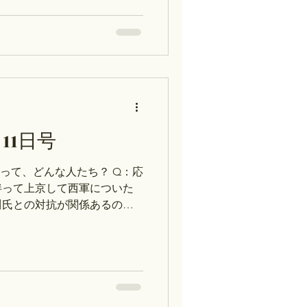
_05.武家社会の成長」下剋
曜日_10.2つの世界大戦とア
着～ 水：「水曜日_09.近
方針と組織整備～ 木：「木
天平の美術～ ※次のお休みは7
木）です※ →年間スケジュール
スト対策コース）の予約方法
ース：自由研究・レポート作
11日号
Peatix ②テスト対策コー
験対策・大学受験論述対策な
って、どんな人たち？ Q：応
※ストアカは上記のリンクからア
伴って上京して西軍についた
ませんので、
川氏との対抗が関係あるの
16日）の予定：世界史】 月：
～ 水：１巻197p～ 木：２巻
月27日（月）～7月30日（木）
 個別授業（探究コース・テス
変わりました。 ①探究コー
成・史料読解など→ストア