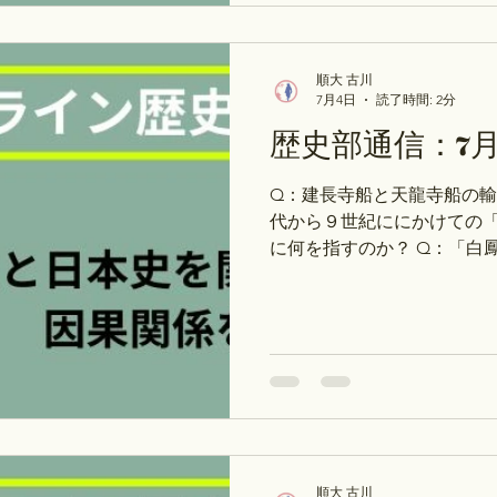
カ・Peatix ②テスト対
験対策・大学受験論述対策など
トアカは上記のリンクから
順大 古川
ませんので、ご注意ください
7月4日
読了時間: 2分
乱の時の「足軽」って、どん
歴史部通信：7月
の乱』によると、「足軽は
歩兵」であって、「足軽大
Q：建長寺船と天龍寺船の輸
ことを「裏社会の住人」で
代から９世紀ににかけての
た、「慢性的な飢饉状況の
に何を指すのか？ Q：「白
に？ Q:シベリア出兵の死者
の犠牲者は入るのか？ 【次週
定：日本史】 月：「月曜日_
乱と国一揆～ 火：「火曜日_
政党内閣の成立～ 水：「水曜
辰戦争と新政府の発足～ 木：
成」天平文化～ ※次のお休み
日（木）です※ →年間スケ
ス・テスト対策コース）の予
順大 古川