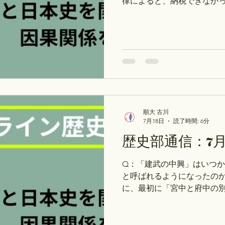
律によると、納税できなかっ
日～8月6日の予定：世界史】 
144p～ 水：１巻199p～ 木
27日（月）～7月30日（木
史部通信
個別授業（探究コース・テ
が変わりました。 ①探究コ
成・史料読解など→ストアカ・
ス：歴史能力検定対策・受
ど→ストアカ・Peatix 
クセスしないと割引になり
順大 古川
い。 【質問調査結果】 中
7月18日
読了時間: 6分
たって社会を本来の姿に戻
歴史部通信：7月
不満の実例は？ 以下、「為
本来の姿に戻す」政策を、
Q：「建武の中興」はいつ
す。 ◇応安元年（1368年
と呼ばれるようになったのか
で、義満が家督を相続しま
に、最初に「宮中と府中の
を批判しだした人はだれです
の勅許を得るために上洛し
「世界情勢」の内容は？ 【次