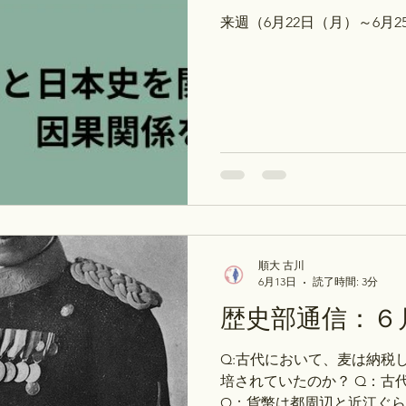
文・講談社）や他の概説書
来週（6月22日（月）～6月
勝利とあり、詳しい交渉の
ん。 『土方歳三と榎本武揚
順大 古川
6月13日
読了時間: 3分
歴史部通信：６
Q:古代において、麦は納税
培されていたのか？ Q：古
Q：貨幣は都周辺と近江ぐ