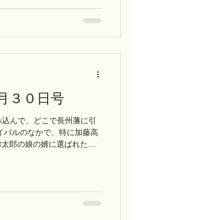
6月22日（月）～6月25日
ュール 個別授業（探究コー
約方法が変わりました。 ①
ポート作成・史料読解など→
スト対策コース：歴史能力検定対
策など→ストアカ・Peatix
クからアクセスしないと割引
ださい。 【質問調査結果】
月３０日号
ットは？ 歴史部内で、共同
かったこともできるようにな
み込んで、どこで長州藩に引
体のみんなで助け合う以上は
ライバルのなかで、特に加藤高
ためにがんばらなけれ
弥太郎の娘の婿に選ばれた理
日）の予定：日本史】 月：
長」惣村の形成～ 火：「火曜
ジア」ロシア革命とシベリア出
代国家の発展」幕府の滅亡～
家の形成」藤原氏の進出と政界の
22日（月）～6月25日（木）