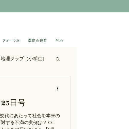
フォーラム
歴史 de 療育
More
・地理クラブ（小学生）
本史
25日号
列伝
鬼滅の刃
の交代にあたって社会を本来の
対する不満の実例は？ Q：
弟