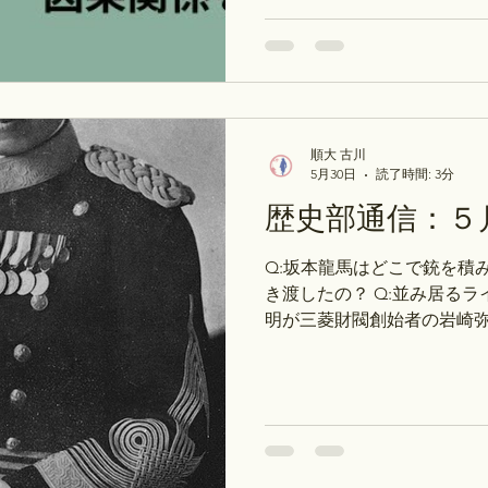
巻179p～ ※次のお休みは、
（木）です※ →年間スケジ
ス・テスト対策コース）の予
探究コース：自由研究・レ
ストアカ・Peatix ②テ
策・受験対策・大学受験論述対
順大 古川
※ストアカは、上記のリン
5月30日
読了時間: 3分
になりませんので、ご注意く
歴史部通信：５
Q：惣村のメリットとデメリ
体を作ると一人ではできな
Q:坂本龍馬はどこで銃を積
るというメリットと、共同
き渡したの？ Q:並み居る
自分の自由を削って他人の
明が三菱財閥創始者の岩崎
由は？ 【次週（6月1日～4
「月曜日_05.武家社会の成
日_10.2つの世界大戦とア
兵～ 水：「水曜日_09.近
木：「木曜日_02.律令国
動向～ ※次のお休みは、6月