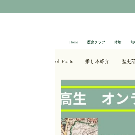
Home
歴史クラブ
体験
無
All Posts
推し本紹介
歴史
質問
大河ドラマ
べら
誰も得しない日本史
青木
ONEPIECE
進撃の巨人