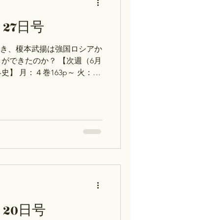
ポート作成・史料読解など→
スト対策コース：歴史能力検定対
27日号
策など→ストアカ・Peatix
からアクセスしないと割引に
とき、榎本武揚は強国ロシアか
さい。 【質問調査結果】
ができたのか？ 【次週（6月
輸出品と輸
史】 月：４巻163p～ 火：３
 木：２巻184p～ ※次のお休み
0日（木）です※ →年間スケジ
ス・テスト対策コース）の予
探究コース：自由研究・レポ
アカ・Peatix ②テスト対
策・受験対策・大学受験論述
ix ※ストアカは上記のリンク
になりませんので、ご注意く
 Q：樺太・千島交換条約のと
からどうして千島をもらうこ
究会のほうで、この質問がで
20日号
争と平和の百年』（麻田雅