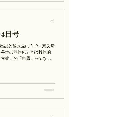
策コース：歴史能力検定対策・受
→ストアカ・Peatix ※ス
アクセスしないと割引になり
。 【質問調査結果】 応仁の
な人たち？ 呉座勇一『応仁
4日号
、甲冑などを着けない軽装の
将」として有名な骨皮道賢の
出品と輸入品は？ Q：奈良時
あったと推測しています。ま
「兵士の弱体化」とは具体的
中、周辺村落からの流入
鳳文化」の「白鳳」ってな
3000人の内訳は？ 尼港事件
（7月6日～7月9日）の予
05.武家社会の成長」応仁の
10.2つの世界大戦とアジア」
日_09.近代国家の発展」戊
「木曜日_02.律令国家の形
は、7月27日（月）～7月30
ジュール 個別授業（探究コー
約方法が変わりました。 ①