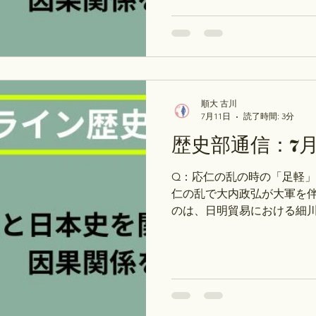
予定：日本史】 月：「月曜日
上の風潮と国一揆～ 火：「火
ジア」原敬内閣と政党内閣の定
代国家の発展」新政府の基本
曜日_02.律令国家の形成」
月27日（月）～7月30日（
順大 古川
個別授業（探究コース・テ
7月11日
読了時間: 3分
が変わりました。 ①探究コ
歴史部通信：7月
成・史料読解など→ストアカ・
ス：歴史能力検定対策・受
Q：応仁の乱の時の「足軽」
ど→ストアカ・Peatix 
仁の乱で大内政弘が大軍を
クセスしないと割引になり
のは、日明貿易における細
か？ 【次週（7月13日～7月
４巻169p～ 火：３巻139p
186p～ ※次のお休みは、7
です※ →年間スケジュール
ト対策コース）の予約方法が
ス：自由研究・レポート作