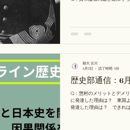
そうですが、なぜ10世紀ま
月15日～18日）の予定：日本
社会の成長」足利義教の専制
日_10.2つの世界大戦とア
_09.近代国家の発展」幕末
曜日_02.律令国家の形成」
次のお休みは、6月22日（月
【質問調査結果】 Q:古代
か？ けっこう栽培されてい
順大 古川
令06「義倉条」）によると
6月2日
読了時間: 4分
おく倉庫である義倉に、大
歴史部通信：6
るという規定がある。 また
用に麦が集められていたこ
Q：惣村のメリットとデメリ
で納めていたはず。 六国史
に発達した理由は？ 東国
ど麦は出てこなかったです
発達した理由は？ できれ
の様子や、経営単位を知りた
いて調査結果 【次週（6月8
月：４巻158p～ 火：３巻12