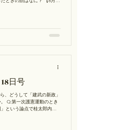
たときの罰はなに？ 【8月3
月：４巻174p～ 火：３巻
：２巻192p～ ※お休みは、7月
）です※ →年間スケジュール
スト対策コース）の予約方法
ース：自由研究・レポート作
Peatix ②テスト対策コー
験対策・大学受験論述対策な
※ストアカは上記のリンクからア
ませんので、ご注意くださ
世における「為政者の交代にあ
す」の実例と、それに対する
18日号
政者の交代にあたって社会を
「代始めの徳政」と呼びま
から、どうして「建武の新政」
）◇ 前年に二代将軍義詮が死ん
。 Q:第一次護憲運動のとき
した。そして、応
別」という論点で桂太郎内閣
か？ Q：日米修好通商条約
た堀田正睦が朝廷に説明した
週（7月20日～7月23日）の