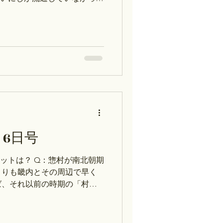
で鋳造し続けたの？ 【次週（6
史】 月：「月曜日_05.武家
と関東の動乱～ 火：「火曜
ジア」大戦景気～ 水：「水曜日
の科学技術と文化～ 木：「木
民衆の暮らしと社会構造～ ※
）～6月25日（木）です※
において、麦は納税していたの
たのか？ 律令の規定（賦役
、凶作に備えて米穀を蓄えて
麦や小麦を納めることができ
月6日号
、延喜式を見ていると、儀式
とが分かるので、何らかの形
ットは？ Q：惣村が南北朝期
という、古代の正史にほとん
よりも畿内とその周辺で早く
。検索したのに、ニ箇所
ば、それ以前の時期の「村」
い。 ・加藤高明の結婚につ
日～11日）の予定：世界史】
8p～ 水：１巻184p～ 木：２