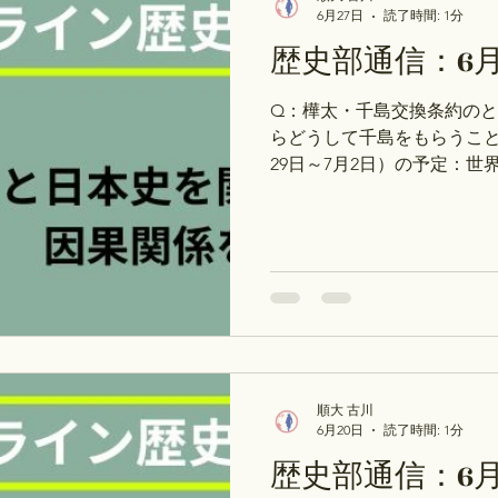
探究コース：自由研究・レ
6月27日
読了時間: 1分
ストアカ・Peatix ②テ
歴史部通信：6月
策・受験対策・大学受験論述対
※ストアカは上記のリンク
Q：樺太・千島交換条約の
なりませんので、ご注意くだ
らどうして千島をもらうこと
Q：建長寺船と天龍寺船の
29日～7月2日）の予定：世界
巻135p～ 水：１巻192p～
は、7月27日（月）～7月3
ュール 個別授業（探究コー
約方法が変わりました。 ①
ート作成・史料読解など→スト
策コース：歴史能力検定対
対策など→ストアカ・Peat
からアクセスしないと割引
ださい。 【質問調査結果】
順大 古川
き、榎本武揚は強国ロシア
6月20日
読了時間: 1分
とができたのか？ 日本史研
歴史部通信：6月
ました。 『日露近代史 戦