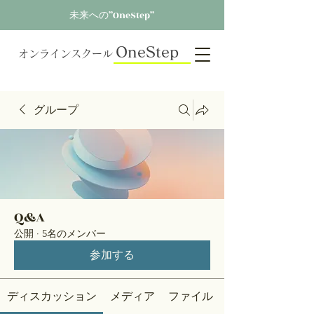
未来への”OneStep”
OneStep
オンラインスクール
グループ
Q&A
公開
·
5名のメンバー
参加する
ディスカッション
メディア
ファイル