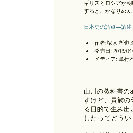
ギリスとロシアが朝
すると、かなりめん
日本史の論点―論述力
作者:塚原 哲也,
発売日: 2018/04/
メディア: 単行
山川の教科書の
すけど、貴族の
る目的で生み出
したってどうい