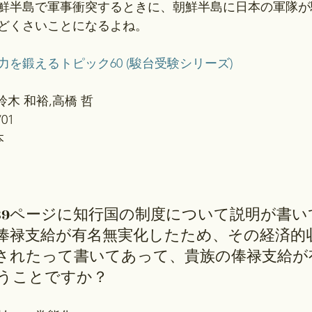
鮮半島で軍事衝突するときに、朝鮮半島に日本の軍隊が
どくさいことになるよね。
を鍛えるトピック60 (駿台受験シリーズ)
鈴木 和裕,高橋 哲
01
本
89ページに知行国の制度について説明が書い
俸禄支給が有名無実化したため、その経済的
されたって書いてあって、貴族の俸禄支給が
うことですか？