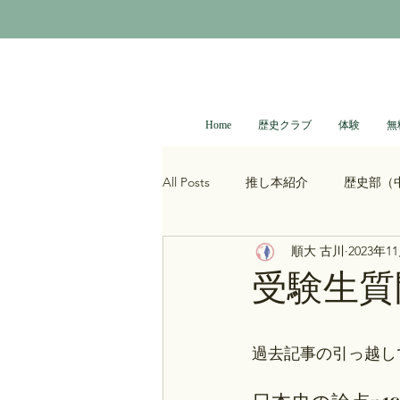
Home
歴史クラブ
体験
無
All Posts
推し本紹介
歴史部（
順大 古川
2023年1
大河ドラマ
べらぼう
光
受験生質
青木裕司と中島浩二の世界史ch
過去記事の引っ越し
レトロゲーム
科学・技術史