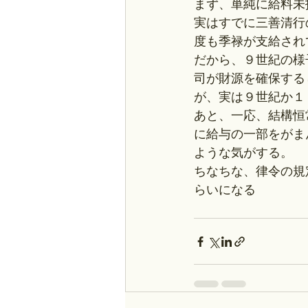
まず、単純に給料未
実はすでに三善清行
度も季禄が支給され
だから、９世紀の様
司が財源を確保する
が、実は９世紀か１
あと、一応、結構恒
に給与の一部をがま
ような気がする。
ちなちな、律令の規
らいになる