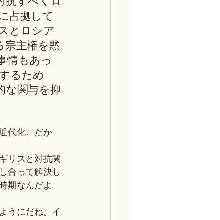
対抗すべくロ
に占拠して
スとロシア
る宗主権を黙
事情もあっ
するため
的な関与を抑
近代化。だか
ギリスと対抗関
し合って解決し
時期なんだよ
ようにだね。イ