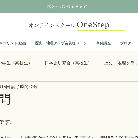
未来への”OneStep”
OneStep
オンラインスクール
料プリント/動画
歴史・地理クラブ会員様ページ
単発講座
ブログ
中学生～高校生）
日本史研究会（高校生）
歴史・地理クラ
1月6日
読了時間: 2分
る君へ
鎌倉殿の13人
思考力を鍛える日本史
誰も得し
問
総理大臣列伝
ショーグン列伝
鬼滅の刃
ONEPIECE
です。 
大学受験
豊臣兄弟
古文書くずし字勉強会
歴史部