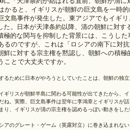
160に「天津条約が結ばれる直前、朝鮮が清に
はかると、イギリスが朝鮮の巨文島を一時的
巨文島事件が発生した。東アジアでもイギリ
した。日本が天津条約以降、清の朝鮮に対す
積極的な関与を抑制した背景には、こうした
あるのですが、これは「ロシアの南下に対抗
朝鮮に対する宗主権を黙認し、朝鮮への積極
うことで大丈夫ですか。
するために日本がやろうとしていたことは、朝鮮の独立
イギリスが朝鮮半島に関わる可能性が出てきたから、イ
だね。実際、巨文島事件は翌年に李鴻章とイギリスが話
まり、イギリスが清の宗主権を認めるっぽい動きをした
シアのグレート・ゲーム（英露対立）に巻き込まれない