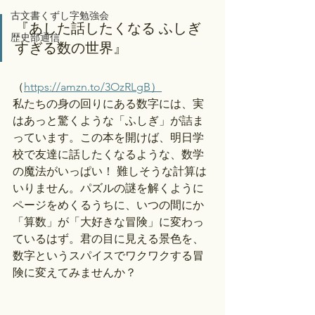
古文書くずし字勉強会
『あした話したくなる ふしぎ
歴史部通信
すぎる数の世界』
（
https://amzn.to/3OzRLgB）
私たちの身の回りにある数字には、実
はあっと驚くような「ふしぎ」が詰ま
っています。この本を開けば、明日学
校で友達に話したくなるような、数学
の魔法がいっぱい！ 難しそうな計算は
いりません。パズルの謎を解くように
ページをめくるうちに、いつの間にか
「算数」が「大好きな冒険」に変わっ
ているはず。君の目に見える景色を、
数字というスパイスでワクワクする冒
険に変えてみませんか？