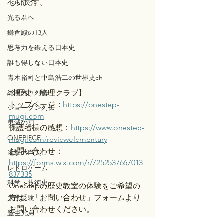
しいです。
べらぼう
光る君へ
鎌倉殿の13人
思考力を鍛える日本史
誰も得しない日本史
青木裕司と中島浩二の世界史ch
総理大臣列伝
【歴史・地理クラブ】
トップページ：
https://onestep-
ショーグン列伝
mugi.com
鬼滅の刃
保護者様の感想：
https://www.onestep-
ONEPIECE
mugi.com/reviewelementary
お問い合わせ：
進撃の巨人
https://forms.wix.com/r/7252537667013
レトロゲーム
837335
科学・技術史
OneStepの歴史教室の体験をご希望の
方は、「お問い合わせ」フォームより
大学受験
お問い合わせください。
豊臣兄弟