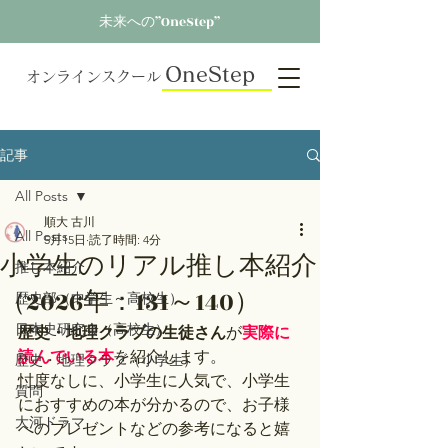
未来への”OneStep”
OneStep
オンラインスクール
記事
All Posts
順大 古川
All Posts
5月15日
読了時間: 4分
小学生のリアル推し本紹介
推し本紹介
（2026年：131～140）
歴史部（中学生～高校生）
日本史研究会（高校生）
歴史・地理クラブの生徒さん
が
実際に
読んでいる本
を紹介します。
歴史・地理クラブ（小学生）
忖度なしに、小学生に人気で、小学生
質問
におすすめの本が分かるので、お子様
大河ドラマ
へのプレゼントなどの参考になると嬉