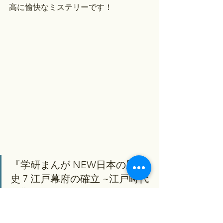
高に愉快なミステリーです！
『学研まんが NEW日本の歴
史 7 江戸幕府の確立 ~江戸時代
前期』
 （
https://amzn.to/4wy37ms）
関ヶ原の戦いを経て、いかにして全国