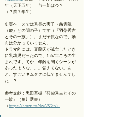
年（天正五年）：与一郎は今？
（？歳？年生）
史実ベースでは秀長の実子（慈雲院
（慶）との間の子）です（『羽柴秀吉
とその一族』）。まだ子供なので、動
向は分かっていません。
ドラマ的には、斎藤氏が滅亡したとき
に乳幼児だったので、1567年ごろの生
まれです。てか、年齢を聞くシーンが
あったような。。。覚えてない。あ
と、すごいキムタクに似てませんでし
た！？
参考文献：黒田基樹『羽柴秀吉とその
一族』（角川選書）
（
https://amzn.to/4wA9Qfn）