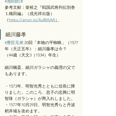
#池田鉄洋
参考文献：柴裕之『戦国武将列伝別巻
１織田編』（戎光祥出版）
（
https://amzn.to/4u8MyMi）
細川藤孝
#豊臣兄弟
 20回「本物の平蜘蛛」（1577
年（天正五年）：細川藤孝は今？
（44歳（天文3（1534）年生）
細川幽斎。細川ガラシャの義理の父で
もあります。
・1573年、明智光秀とともに信長に降
りました。このころ、息子の忠興に明
智珠（ガラシャ）が輿入れしました。
・1577年10月29日、明智光秀らと丹波
籾井城を攻めます。