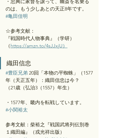
・忠興に家督を譲って、幽斎を名乗る
のは、もう少しあとの天正8年です。
#亀田佳明
☆参考文献：
『戦国時代人物事典』（学研）
（
https://amzn.to/4sJJxjU）
織田信忠
#豊臣兄弟
 20回「本物の平蜘蛛」（1577
年（天正五年）：織田信忠は今？
（21歳（弘治3（1557）年生）
・1577年、畿内を転戦しています。
#小関裕太
参考文献：柴裕之『戦国武将列伝別巻
１織田編』（戎光祥出版）