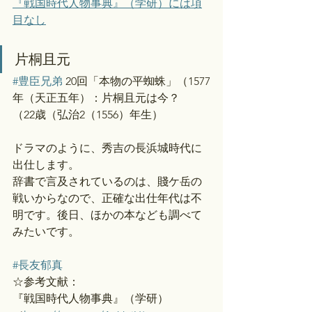
『戦国時代人物事典』（学研）には項
目なし
片桐且元
#豊臣兄弟
 20回「本物の平蜘蛛」（1577
年（天正五年）：片桐且元は今？
（22歳（弘治2（1556）年生）
ドラマのように、秀吉の長浜城時代に
出仕します。
辞書で言及されているのは、賤ケ岳の
戦いからなので、正確な出仕年代は不
明です。後日、ほかの本なども調べて
みたいです。
#長友郁真
☆参考文献：
『戦国時代人物事典』（学研）