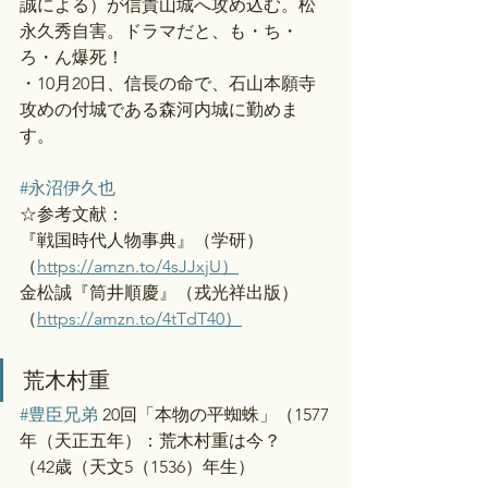
誠による）が信貴山城へ攻め込む。松
永久秀自害。ドラマだと、も・ち・
ろ・ん爆死！
・10月20日、信長の命で、石山本願寺
攻めの付城である森河内城に勤めま
す。
#永沼伊久也
☆参考文献：
『戦国時代人物事典』（学研）
（
https://amzn.to/4sJJxjU）
金松誠『筒井順慶』（戎光祥出版）
（
https://amzn.to/4tTdT40）
荒木村重
#豊臣兄弟
 20回「本物の平蜘蛛」（1577
年（天正五年）：荒木村重は今？
（42歳（天文5（1536）年生）