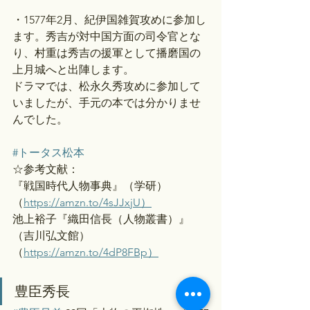
・1577年2月、紀伊国雑賀攻めに参加し
ます。秀吉が対中国方面の司令官とな
り、村重は秀吉の援軍として播磨国の
上月城へと出陣します。
ドラマでは、松永久秀攻めに参加して
いましたが、手元の本では分かりませ
んでした。
#トータス松本
☆参考文献：
『戦国時代人物事典』（学研）
（
https://amzn.to/4sJJxjU）
池上裕子『織田信長（人物叢書）』
（吉川弘文館）
（
https://amzn.to/4dP8FBp）
豊臣秀長