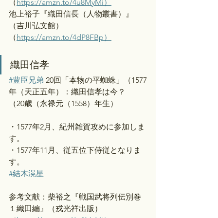
（
https://amzn.to/4u8MyMi）
池上裕子『織田信長（人物叢書）』
（吉川弘文館）
（
https://amzn.to/4dP8FBp）
織田信孝
#豊臣兄弟
 20回「本物の平蜘蛛」（1577
年（天正五年）：織田信孝は今？
（20歳（永禄元（1558）年生）
・1577年2月、紀州雑賀攻めに参加しま
す。
・1577年11月、従五位下侍従となりま
す。
#結木滉星
参考文献：柴裕之『戦国武将列伝別巻
１織田編』（戎光祥出版）