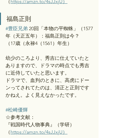
（
https://amzn.to/4sJJxjU）
福島正則
#豊臣兄弟
 20回「本物の平蜘蛛」（1577
年（天正五年）：福島正則は今？
（17歳（永禄4（1561）年生）
幼少のころより、秀吉に仕えていたと
ありますので、ドラマの時点でも秀吉
に近侍していたと思います。
ドラマで、血判のときに、高虎にドー
ンってされてたのは、清正と正則です
かねえ。よく見えなかったです。
#松崎優輝
☆参考文献：
『戦国時代人物事典』（学研）
（
https://amzn.to/4sJJxjU）