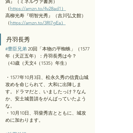
満』（ミネルヴァ書房）
（
https://amzn.to/4v28ad1）
高柳光寿『明智光秀』（吉川弘文館）
（
https://amzn.to/3RI7gEa）
丹羽長秀
#豊臣兄弟
 20回「本物の平蜘蛛」（1577
年（天正五年）：丹羽長秀は今？
（43歳（天文4（1535）年生）
・1577年10月3日、松永久秀の信貴山城
攻めを命じられて、大和に出陣しま
す。ドラマだと、いましたっけ？なん
か、安土城普請をがんばっていたよう
な。
・10月10日、羽柴秀吉とともに、城攻
めに加わります。