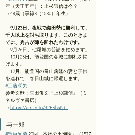
年（天正五年）：上杉謙信は今？
（48歳（享禄3（1530）年生）
　9月23日、夜戦で織田勢に勝利して、
千人以上を討ち取ります。このときま
でに、秀吉が陣を離れたわけです。
　9月26日、七尾城の普請を始めます。
　10月25日、能登国の各城に制札を掲
げます。
　12月、能登国の畠山義隆の妻と子供
を連れて、春日山城に帰還します。
#工藤潤矢
参考文献：矢田俊文『上杉謙信』（ミ
ネルヴァ書房）
（
https://amzn.to/42FRhsK）
与一郎
#豊臣兄弟
 20回「本物の平蜘蛛」（1577