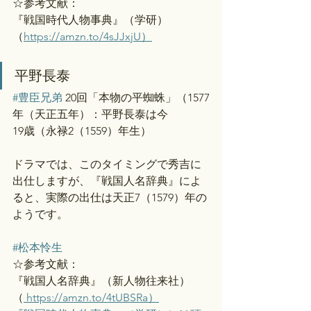
☆参考文献：
『戦国時代人物事典』（学研）
（
https://amzn.to/4sJJxjU）
平野長泰
#豊臣兄弟
 20回「本物の平蜘蛛」（1577
年（天正五年）：平野長泰は今
19歳（永禄2（1559）年生）
ドラマでは、このタイミングで秀吉に
出仕しますが、『戦国人名辞典』によ
ると、実際の出仕は天正7（1579）年の
ようです。
#松本怜生
☆参考文献：
『戦国人名辞典』（新人物往来社）
（
https://amzn.to/4tUBSRa）