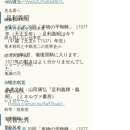
s8T9k?si=VwqUClYx83sRtI7C
べらぼう
光る君へ
足利義昭
鎌倉殿の13人
#豊臣兄弟
 20回「本物の平蜘蛛」（1577
思考力を鍛える日本史
年（天正五年）：足利義昭は今？
誰も得しない日本史
（41歳（天文6（1537）年生）
青木裕司と中島浩二の世界史ch
・1576年2月、備後国鞆に入ります。
総理大臣列伝
1577年の動きはよく分かりませんでし
ショーグン列伝
た。
鬼滅の刃
ONEPIECE
#尾上右近
参考文献：山田康弘『足利義輝・義
進撃の巨人
昭』（ミネルヴァ書房）
レトロゲーム
（
https://amzn.to/4a91kue）
科学・技術史
大学受験
明智光秀
豊臣兄弟
#豊臣兄弟
 20回「本物の平蜘蛛」（1577