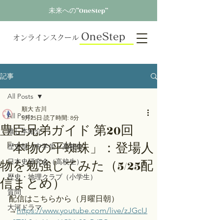
未来への”OneStep”
OneStep
オンラインスクール
記事
All Posts
順大 古川
All Posts
5月25日
読了時間: 8分
豊臣兄弟ガイド 第20回
推し本紹介
「本物の平蜘蛛」：登場人
歴史部（中学生～高校生）
物を勉強してみた（5/25配
日本史研究会（高校生）
歴史・地理クラブ（小学生）
信まとめ）
質問
配信はこちらから（月曜日朝）
大河ドラマ
→
https://www.youtube.com/live/zJGcIJ