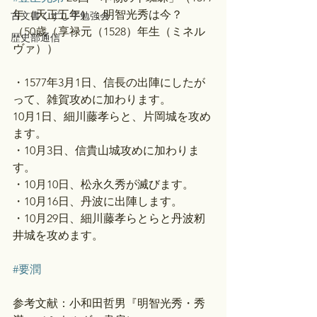
年（天正五年）：明智光秀は今？
古文書くずし字勉強会
（50歳（享禄元（1528）年生（ミネル
歴史部通信
ヴァ））
・1577年3月1日、信長の出陣にしたが
って、雑賀攻めに加わります。
10月1日、細川藤孝らと、片岡城を攻め
ます。
・10月3日、信貴山城攻めに加わりま
す。
・10月10日、松永久秀が滅びます。
・10月16日、丹波に出陣します。
・10月29日、細川藤孝らとらと丹波籾
井城を攻めます。
#要潤
参考文献：小和田哲男『明智光秀・秀