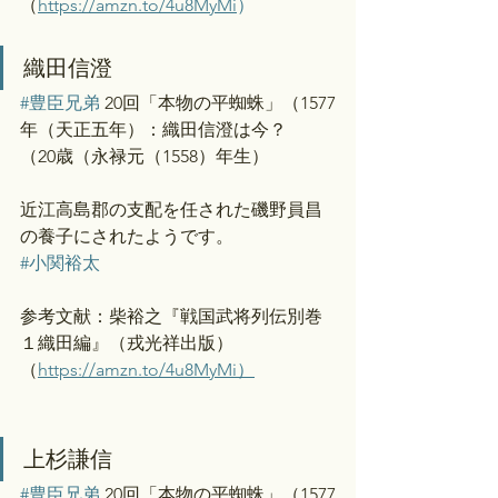
（
https://amzn.to/4u8MyMi
）
織田信澄
#豊臣兄弟
 20回「本物の平蜘蛛」（1577
年（天正五年）：織田信澄は今？
（20歳（永禄元（1558）年生）
近江高島郡の支配を任された磯野員昌
の養子にされたようです。
#小関裕太
参考文献：柴裕之『戦国武将列伝別巻
１織田編』（戎光祥出版）
（
https://amzn.to/4u8MyMi）
上杉謙信
#豊臣兄弟
 20回「本物の平蜘蛛」（1577