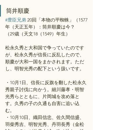
筒井順慶
#豊臣兄弟
 20回「本物の平蜘蛛」（1577
年（天正五年）：筒井順慶は今？
（29歳（天文18（1549）年生）
松永久秀と大和国で争っていたのです
が、松永久秀が信長に反乱したので、
順慶が大和一国をまかされます。ただ
し、明智光秀の配下という扱いです。
・10月1日、信長に反旗を翻した松永久
秀親子討伐に向かう。細川藤孝・明智
光秀らとともに、片岡城を攻め落と
す。久秀の子の久通も自害に追い込
む。
・10月10日、織田信忠、佐久間信盛、
羽柴秀吉、明智光秀、丹羽長秀（金松