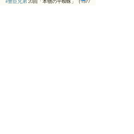
#豊臣兄弟
 20回「本物の平蜘蛛」（1577
年（天正五年）：豊臣秀長は今？
（37歳（天文10（1541）年生）
・天正3（1575）年10月、ドラマではま
だですが、秀吉がこの年に播磨城を攻
略します。その後、秀長に播磨城の普
請を命じます。そして、秀長を播磨城
代とします（『信長公記』）。
#仲野太賀
☆参考文献：河内将芳『図説 豊臣秀
長』（戎光祥出版）
（
https://amzn.to/4eAfDv7）
豊臣秀吉
#豊臣兄弟
 20回「本物の平蜘蛛」（1577