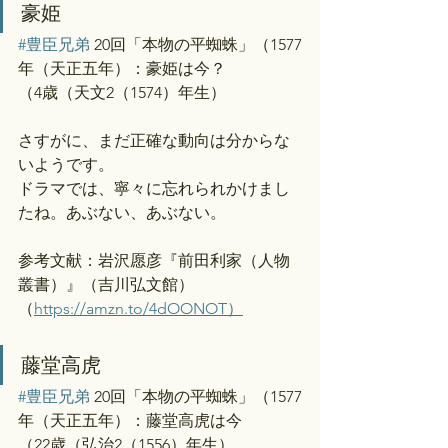
豪姫
#豊臣兄弟
 20回「本物の平蜘蛛」（1577
年（天正五年）：豪姫は今？
（4歳（天文2（1574）年生）
さすがに、まだ正確な動向は分からな
いようです。
ドラマでは、寧々に忘れられかけまし
たね。あぶない、あぶない。
参考文献：岩沢愿彦『前田利家（人物
叢書）』（吉川弘文館）
（
https://amzn.to/4dOONOT）
藤堂高虎
#豊臣兄弟
 20回「本物の平蜘蛛」（1577
年（天正五年）：藤堂高虎は今
（22歳（弘治2（1556）年生）