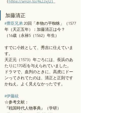
（
https://amzn.to/4sJJxjU）
加藤清正
#豊臣兄弟
 20回「本物の平蜘蛛」（1577
年（天正五年）：加藤清正は今？
（16歳（永禄5（1562）年生）
すでに小姓として、秀吉に仕えていま
す。
天正元（1573）年ごろには、長浜のあ
たりに170石を与えられていました。
ドラマで、血判のときに、高虎にドー
ンってされてたのは、清正と正則です
かねえ。よく見えなかったです。
#伊藤絃
☆参考文献：
『戦国時代人物事典』（学研）