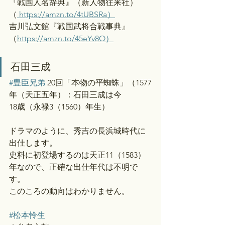
『戦国人名辞典』（新人物往来社）
（
https://amzn.to/4tUBSRa）
吉川弘文館『戦国武将合戦事典』
（
https://amzn.to/45eYv8O）
石田三成
#豊臣兄弟
 20回「本物の平蜘蛛」（1577
年（天正五年）：石田三成は今
18歳（永禄3（1560）年生）
ドラマのように、秀吉の長浜城時代に
出仕します。
史料に初登場するのは天正11（1583）
年なので、正確な出仕年代は不明で
す。
このころの動向はわかりません。
#松本怜生