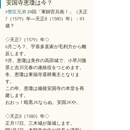
安国寺恵瓊は今？
#豊臣兄弟
 24回「軍師官兵衛！」（天正
7（1579）年―天正8（1580）年）：43
歳？
◇天正7（1579）年◇
6月ごろ？、宇喜多直家が毛利方から離
反します。
9月、恵瓊は美作の高田城で、小早川隆
景と吉川元春の連絡役をつとめます。
冬、恵瓊は東福寺退耕庵主となりま
す。
この年、恵瓊は備後安国寺の本堂を再
建します。
おおっ！暗黒JKならぬ、安国JKや。
◇天正8（1580）年◇
正月17日、三木城が落城します。