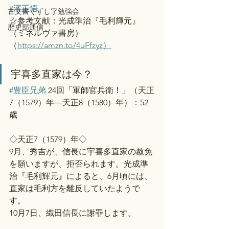
#濱正悟
古文書くずし字勉強会
☆参考文献：光成準治『毛利輝元』
歴史部通信
（ミネルヴァ書房）
（
https://amzn.to/4uFfzyz）
宇喜多直家は今？
#豊臣兄弟
 24回「軍師官兵衛！」（天正
7（1579）年―天正8（1580）年）：52
歳
◇天正7（1579）年◇
9月、秀吉が、信長に宇喜多直家の赦免
を願いますが、拒否られます。光成準
治『毛利輝元』によると、6月頃には、
直家は毛利方を離反していたようで
す。
10月7日、織田信長に謝罪します。