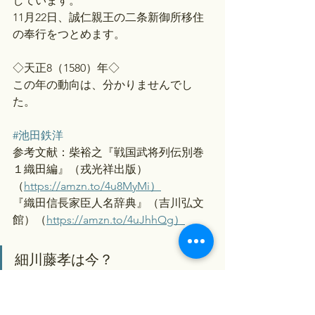
しています。
11月22日、誠仁親王の二条新御所移住
の奉行をつとめます。
◇天正8（1580）年◇
この年の動向は、分かりませんでし
た。
#池田鉄洋
参考文献：柴裕之『戦国武将列伝別巻
１織田編』（戎光祥出版）
（
https://amzn.to/4u8MyMi）
『織田信長家臣人名辞典』（吉川弘文
館）（
https://amzn.to/4uJhhQg）
細川藤孝は今？
#豊臣兄弟
 24回「軍師官兵衛！」（天正
7（1579）年―天正8（1580）年）：46