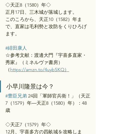
◇天正8（1580）年◇
正月17日、三木城が落城します。
このころから、天正10（1582）年ま
で、直家は毛利勢と攻防をくりひろげ
ます。
#緋田康人
☆参考文献：渡邊大門『宇喜多直家・
秀家』（ミネルヴァ書房）
（
https://amzn.to/4uybSKQ）
小早川隆景は今？
#豊臣兄弟
 24回「軍師官兵衛！」（天正
7（1579）年―天正8（1580）年）：48
歳
◇天正7（1579）年◇
12月、宇喜多方の四畝城を攻略しま