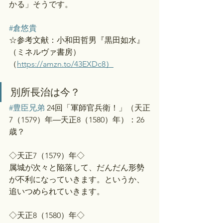
かる」そうです。
#倉悠貴
☆参考文献：小和田哲男『黒田如水』
（ミネルヴァ書房）
（
https://amzn.to/43EXDc8）
別所長治は今？
#豊臣兄弟
 24回「軍師官兵衛！」（天正
7（1579）年―天正8（1580）年）：26
歳？
◇天正7（1579）年◇
属城が次々と陥落して、だんだん形勢
が不利になっていきます。というか、
追いつめられていきます。
◇天正8（1580）年◇