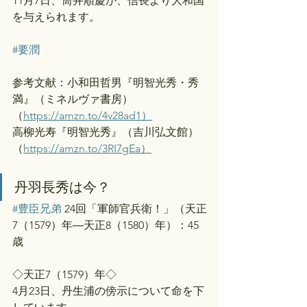
11月7日、筒井順慶が、信長より大和国
を与えられます。
#要潤
参考文献：小和田哲男『明智光秀・秀
満』（ミネルヴァ書房）
（
https://amzn.to/4v28ad1）
高柳光寿『明智光秀』（吉川弘文館）
（
https://amzn.to/3RI7gEa）
丹羽長秀は今？
#豊臣兄弟
 24回「軍師官兵衛！」（天正
7（1579）年―天正8（1580）年）：45
歳
◇天正7（1579）年◇
4月23日、丹生浦の傍示について命を下