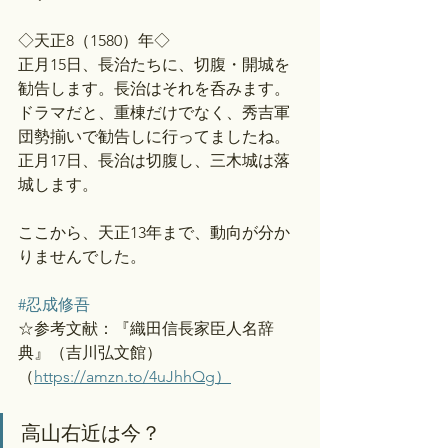
◇天正8（1580）年◇
正月15日、長治たちに、切腹・開城を
勧告します。長治はそれを呑みます。
ドラマだと、重棟だけでなく、秀吉軍
団勢揃いで勧告しに行ってましたね。
正月17日、長治は切腹し、三木城は落
城します。
ここから、天正13年まで、動向が分か
りませんでした。
#忍成修吾
☆参考文献：『織田信長家臣人名辞
典』（吉川弘文館）
（
https://amzn.to/4uJhhQg）
高山右近は今？