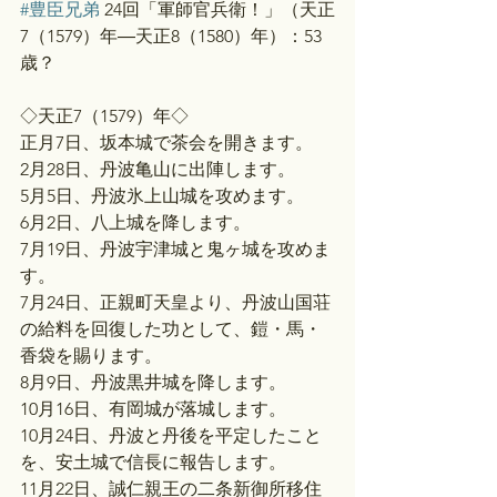
#豊臣兄弟
 24回「軍師官兵衛！」（天正
7（1579）年―天正8（1580）年）：53
歳？
◇天正7（1579）年◇
正月7日、坂本城で茶会を開きます。
2月28日、丹波亀山に出陣します。
5月5日、丹波氷上山城を攻めます。
6月2日、八上城を降します。
7月19日、丹波宇津城と鬼ヶ城を攻めま
す。
7月24日、正親町天皇より、丹波山国荘
の給料を回復した功として、鎧・馬・
香袋を賜ります。
8月9日、丹波黒井城を降します。
10月16日、有岡城が落城します。
10月24日、丹波と丹後を平定したこと
を、安土城で信長に報告します。
11月22日、誠仁親王の二条新御所移住