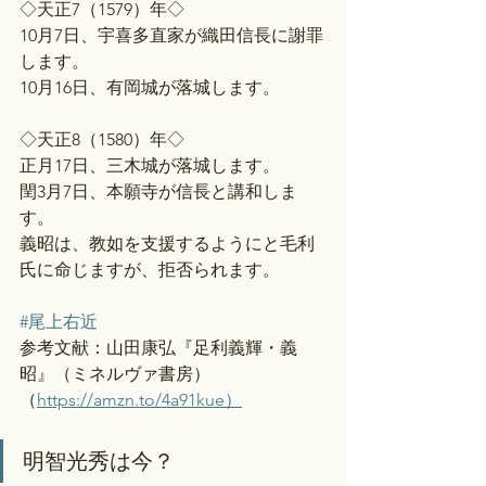
◇天正7（1579）年◇
10月7日、宇喜多直家が織田信長に謝罪
します。
10月16日、有岡城が落城します。
◇天正8（1580）年◇
正月17日、三木城が落城します。
閏3月7日、本願寺が信長と講和しま
す。
義昭は、教如を支援するようにと毛利
氏に命じますが、拒否られます。
#尾上右近
参考文献：山田康弘『足利義輝・義
昭』（ミネルヴァ書房）
（
https://amzn.to/4a91kue）
明智光秀は今？