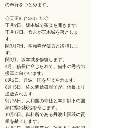
の奉行をつとめます。
◇天正8（1580）年◇
正月9日、坂本城で茶会を開きます。
正月17日、秀吉が三木城を落としま
す。
閏3月7日、本願寺が信長と講和しま
す。
閏3月、坂本城を修復します。
4月、信長に命じられて、備中の秀吉の
援軍に向かいます。
8月2日、丹波一国を与えられます。
8月15日、佐久間信盛親子が、信長より
追放されます。
9月26日、大和国の寺社と本所以下の国
衆に指出検地を命じます。
10月6日、御料所である丹波山国荘の貢
租を献上します。