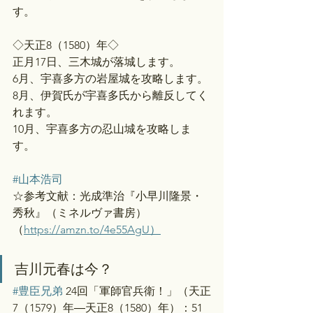
す。
◇天正8（1580）年◇
正月17日、三木城が落城します。
6月、宇喜多方の岩屋城を攻略します。
8月、伊賀氏が宇喜多氏から離反してく
れます。
10月、宇喜多方の忍山城を攻略しま
す。
#山本浩司
☆参考文献：光成準治『小早川隆景・
秀秋』（ミネルヴァ書房）
（
https://amzn.to/4e55AgU）
吉川元春は今？
#豊臣兄弟
 24回「軍師官兵衛！」（天正
7（1579）年―天正8（1580）年）：51