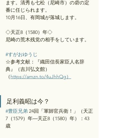
ます。清秀も七松（尼崎市）の砦の定
番に任じられます。
10月16日、有岡城が落城します。
◇天正8（1580）年◇
尼崎の荒木残党の相手をしています。
#すがおゆうじ
☆参考文献：『織田信長家臣人名辞
典』（吉川弘文館）
（
https://amzn.to/4uJhhQg）
足利義昭は今？
#豊臣兄弟
 24回「軍師官兵衛！」（天正
7（1579）年―天正8（1580）年）：43
歳