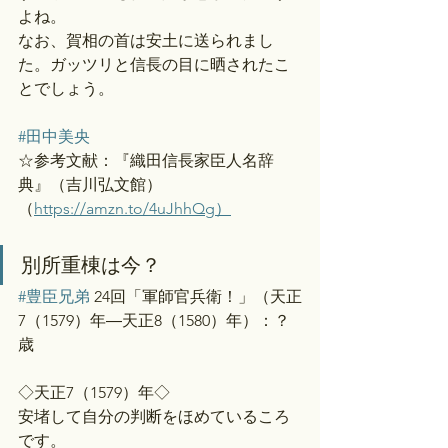
よね。
なお、賀相の首は安土に送られまし
た。ガッツリと信長の目に晒されたこ
とでしょう。
#田中美央
☆参考文献：『織田信長家臣人名辞
典』（吉川弘文館）
（
https://amzn.to/4uJhhQg）
別所重棟は今？
#豊臣兄弟
 24回「軍師官兵衛！」（天正
7（1579）年―天正8（1580）年）：？
歳
◇天正7（1579）年◇
安堵して自分の判断をほめているころ
です。