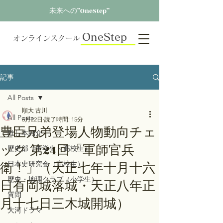
未来への”OneStep”
OneStep
オンラインスクール
記事
All Posts
順大 古川
All Posts
6月22日
読了時間: 15分
豊臣兄弟登場人物動向チェ
推し本紹介
ック 第24回「軍師官兵
歴史部（中学生～高校生）
衛！」（天正七年十月十六
日本史研究会（高校生）
歴史・地理クラブ（小学生）
日有岡城落城・天正八年正
質問
月十七日三木城開城）
大河ドラマ