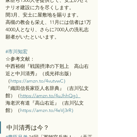
家臣ら1500人を提供して、安土のセミ
ナリオ建設に力を尽くします。
閏3月、安土に屋敷地を賜ります。
高槻の教会も栄え、11月には信者は1万
4000人となり、さらに7000人の洗礼志
願者がいたといいます。
#市川知宏
☆参考文献：
中西裕樹『戦国摂津の下剋上　高山右
近と中川清秀』（戎光祥出版）
（
https://amzn.to/4vutvwC）
『織田信長家臣人名辞典』（吉川弘文
館）（
https://amzn.to/4uJhhQg）
海老沢有道『高山右近』（吉川弘文
館）（
https://amzn.to/4eVj3rR）
中川清秀は今？