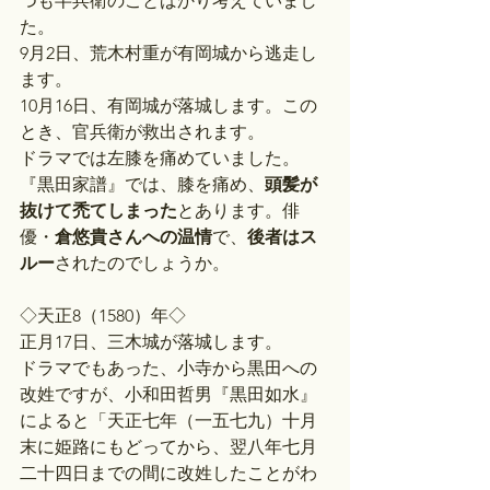
つも半兵衛のことばかり考えていまし
た。
9月2日、荒木村重が有岡城から逃走し
ます。
10月16日、有岡城が落城します。この
とき、官兵衛が救出されます。
ドラマでは左膝を痛めていました。
『黒田家譜』では、膝を痛め、
頭髪が
抜けて禿てしまった
とあります。俳
優・
倉悠貴さんへの温情
で、
後者はス
ルー
されたのでしょうか。
◇天正8（1580）年◇
正月17日、三木城が落城します。
ドラマでもあった、小寺から黒田への
改姓ですが、小和田哲男『黒田如水』
によると「天正七年（一五七九）十月
末に姫路にもどってから、翌八年七月
二十四日までの間に改姓したことがわ