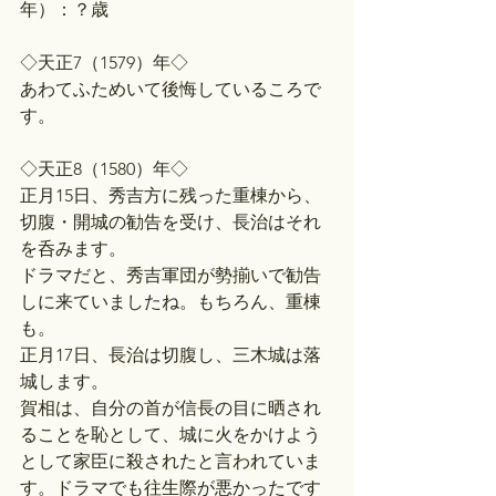
年）：？歳
◇天正7（1579）年◇
あわてふためいて後悔しているころで
す。
◇天正8（1580）年◇
正月15日、秀吉方に残った重棟から、
切腹・開城の勧告を受け、長治はそれ
を呑みます。
ドラマだと、秀吉軍団が勢揃いで勧告
しに来ていましたね。もちろん、重棟
も。
正月17日、長治は切腹し、三木城は落
城します。
賀相は、自分の首が信長の目に晒され
ることを恥として、城に火をかけよう
として家臣に殺されたと言われていま
す。ドラマでも往生際が悪かったです