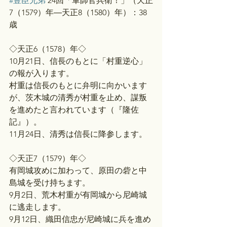
#豊臣兄弟
 24回「軍師官兵衛！」（天正
7（1579）年―天正8（1580）年）：38
歳
◇天正6（1578）年◇
10月21日、信長のもとに「村重逆心」
の報が入ります。
村重は信長のもとに弁明に向かいます
が、茨木城の清秀が村重を止め、謀叛
を進めたと言われています（『隆佐
記』）。
11月24日、清秀は信長に降参します。
◇天正7（1579）年◇
有岡城攻めに加わって、原田の砦と中
島城を受け持ちます。
9月2日、荒木村重が有岡城から尼崎城
に逃走します。
9月12日、織田信忠が尼崎城に兵を進め