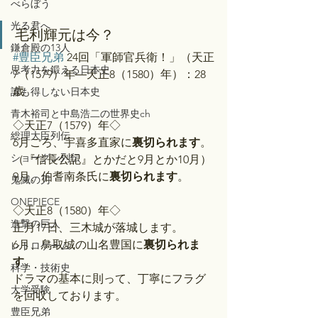
べらぼう
光る君へ
毛利輝元は今？
鎌倉殿の13人
#豊臣兄弟
 24回「軍師官兵衛！」（天正
思考力を鍛える日本史
7（1579）年―天正8（1580）年）：28
歳
誰も得しない日本史
青木裕司と中島浩二の世界史ch
◇天正7（1579）年◇
総理大臣列伝
6月ごろ、宇喜多直家に
裏切られます
。
ショーグン列伝
（『信長公記』とかだと9月とか10月）
9月、伯耆南条氏に
裏切られます
。
鬼滅の刃
ONEPIECE
◇天正8（1580）年◇
進撃の巨人
正月17日、三木城が落城します。
6月、鳥取城の山名豊国に
裏切られま
レトロゲーム
す
。
科学・技術史
ドラマの基本に則って、丁寧にフラグ
大学受験
を回収しております。
豊臣兄弟