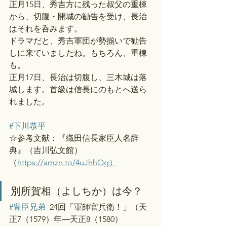
正月15日、秀吉方に残った叔父の重棟
から、切腹・開城の勧告を受け、長治
はそれを呑みます。
ドラマだと、秀吉軍団が勢揃いで勧告
しに来ていましたね。もちろん、重棟
も。
正月17日、長治は切腹し、三木城は落
城します。首級は信長にのもとへ送ら
れました。
#下川恭平
☆参考文献：『織田信長家臣人名辞
典』（吉川弘文館）
（
https://amzn.to/4uJhhQg）
別所賀相（よしちか）は今？
#豊臣兄弟
  24回「軍師官兵衛！」（天
正7（1579）年―天正8（1580）