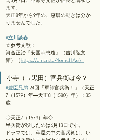
閏3月7日、本願寺光佐が信長と講和し
ます。
天正8年から9年の、恵瓊の動きは分か
りませんでした。
#立川談春
☆参考文献：
河合正治『安国寺恵瓊』（吉川弘文
館）（
https://amzn.to/4emcHAe）
小寺（→黒田）官兵衛は今？
#豊臣兄弟
 24回「軍師官兵衛！」（天正
7（1579）年―天正8（1580）年）：35
歳
◇天正7（1579）年◇
半兵衛が没したのは6月13日です。
ドラマでは、牢屋の中の官兵衛は、い