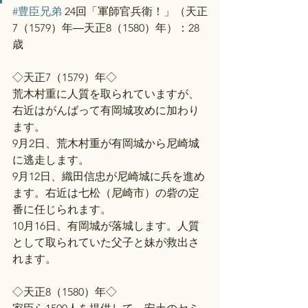
#豊臣兄弟
 24回「軍師官兵衛！」（天正
7（1579）年―天正8（1580）年）：28
歳
◇天正7（1579）年◇
荒木村重に人質を取られていますが、
右近はがんばって有岡城攻めに加わり
ます。
9月2日、荒木村重が有岡城から尼崎城
に逃走します。
9月12日、織田信忠が尼崎城に兵を進め
ます。右近は七松（尼崎市）の砦の定
番に任じられます。
10月16日、有岡城が落城します。人質
として取られていた父子と妹が救出さ
れます。
◇天正8（1580）年◇