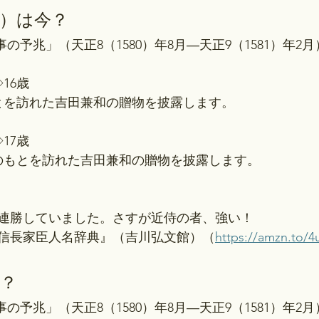
）は今？
変事の予兆」（天正8（1580）年8月―天正9（1581）年2
16歳
もとを訪れた吉田兼和の贈物を披露します。
17歳
長のもとを訪れた吉田兼和の贈物を披露します。
連勝していました。さすが近侍の者、強い！
信長家臣人名辞典』（吉川弘文館）（
https://amzn.to
？
変事の予兆」（天正8（1580）年8月―天正9（1581）年2月