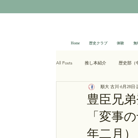
Home
歴史クラブ
体験
無
All Posts
推し本紹介
歴史部（
順大 古川
6月28日
大河ドラマ
べらぼう
光
豊臣兄弟
「変事の
青木裕司と中島浩二の世界史ch
年二月）
レトロゲーム
科学・技術史