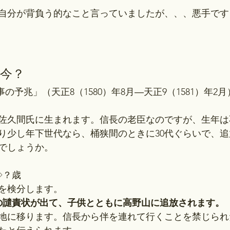
自分が背負う的なこと言っていましたが、、、悪手です
今？
変事の予兆」（天正8（1580）年8月―天正9（1581）年2月
佐久間氏に生まれます。信長の老臣なのですが、生年は
り少し年下世代なら、桶狭間のときに30代ぐらいで、
ろでしょうか。
◇？歳
去を検分します。
らの譴責状が出て、子供とともに高野山に追放されます。
地に移ります。信長から伴を連れて行くことを禁じられ