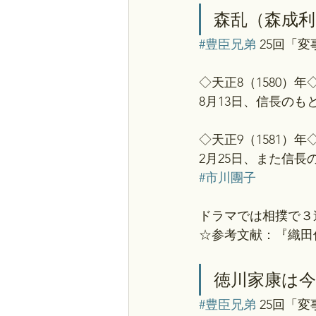
森乱（森成利
#豊臣兄弟
 25回「
◇天正8（1580）年◇
8月13日、信長の
◇天正9（1581）年◇
2月25日、また信
#市川團子
ドラマでは相撲で３
☆参考文献：『織田
徳川家康は今
#豊臣兄弟
 25回「