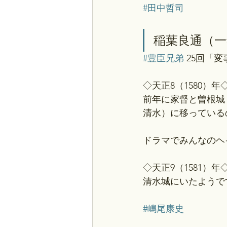
#田中哲司
稲葉良通（一
#豊臣兄弟
 25回「
◇天正8（1580）年◇
前年に家督と曽根城
清水）に移っている
ドラマでみんなのヘ
◇天正9（1581）年◇
清水城にいたようで
#嶋尾康史