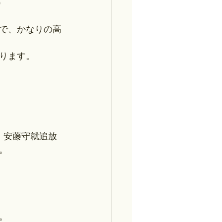
）
ので、かなりの高
ります。
。安藤守就追放
。
。