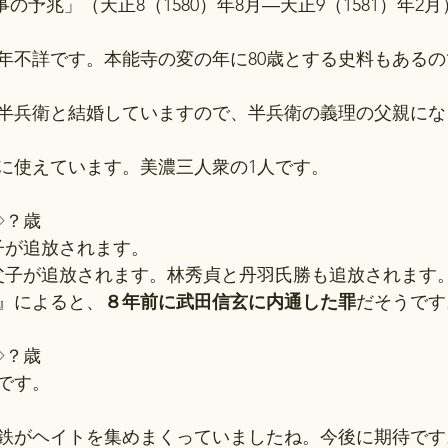
変事の予兆」（天正8（1580）年8月―天正9（1581）年2月
年不詳です。本能寺の変の年に80歳とする史料もある
半兵衛と結婚していますので、半兵衛の義理の父親にな
に使えています。美濃三人衆の1人です。
◇？歳
子が追放されます。
就父子が追放されます。林秀貞と丹羽氏勝も追放されます
』によると、
８年前に武田信玄に内通した罪
だそうです
◇？歳
です。
鉄がヘイトを集めまくっていましたね。今後に期待です