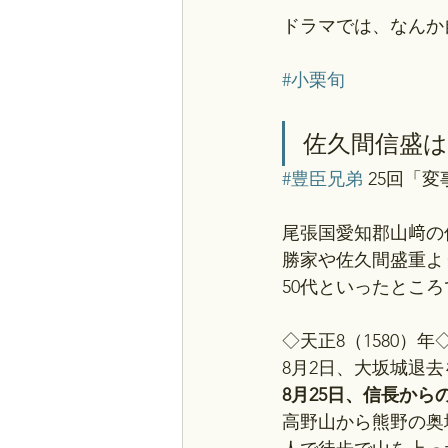
ドラマでは、なんか
#小栗旬
佐久間信盛は
#豊臣兄弟
 25回「
尾張国愛知郡山﨑の
勝家や佐久間盛重よ
50代といったとこ
◇天正8（1580）年
8月2日、大坂城退
8月25日、信長か
高野山から熊野の奥