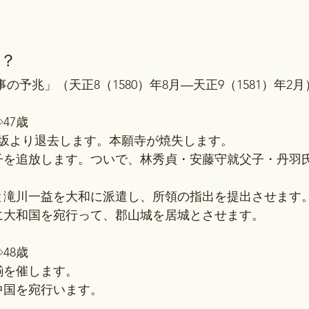
？
変事の予兆」（天正8（1580）年8月―天正9（1581）年2月
47歳
大坂より退去します。本願寺が焼失します。
子を追放します。ついで、林秀貞・安藤守就父子・丹羽
秀と滝川一益を大和に派遣し、所領の指出を提出させます
慶に大和国を宛行って、郡山城を居城とさせます。
48歳
揃を催します。
中国を宛行います。