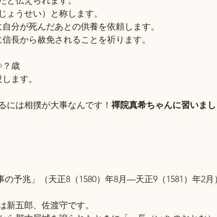
たと伝えられます。
じょうせい）と称します。
寺に自分が死んだあとの供養を依頼します。
寺に信長から赦免されることを祈ります。
◇？歳
没します。
るには相撲が大事なんです！
禪院真希ちゃんに習いまし
変事の予兆」（天正8（1580）年8月―天正9（1581）年2月
は新五郎、佐渡守です。