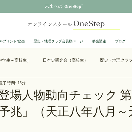
未来への”OneStep”
OneStep
オンラインスクール
料プリント/動画
歴史・地理クラブ会員様ページ
単発講座
ブログ
中学生～高校生）
日本史研究会（高校生）
歴史・地理クラ
読了時間: 15分
る君へ
鎌倉殿の13人
思考力を鍛える日本史
誰も得し
登場人物動向チェック 第
予兆」（天正八年八月～
総理大臣列伝
ショーグン列伝
鬼滅の刃
ONEPIECE
大学受験
豊臣兄弟
古文書くずし字勉強会
歴史部