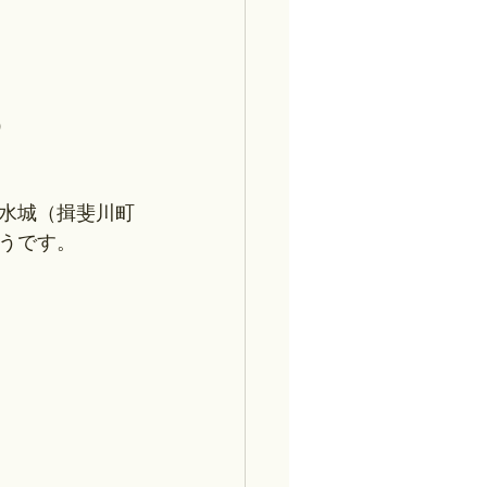
）
水城（揖斐川町
うです。