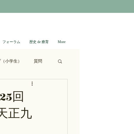
フォーラム
歴史 de 療育
More
ブ（小学生）
質問
ない日本史
25回
天正九
進撃の巨人
通信