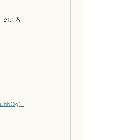
月）のころ
/4uJhhQg）
）