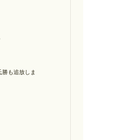
）
氏勝も追放しま
。