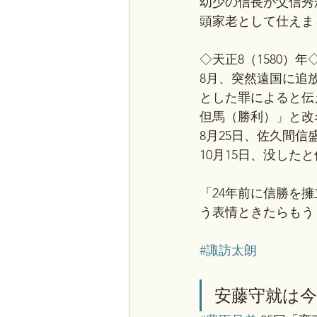
幼少の信長が父信秀
頭家老として仕えま
◇天正8（1580）年
8月、突然遠国に追
とした罪によると伝
但馬（勝利）」と改
8月25日、佐久間
10月15日、没した
「24年前に信勝を
う表情ときたらもう
#諏訪太朗
安藤守就は今