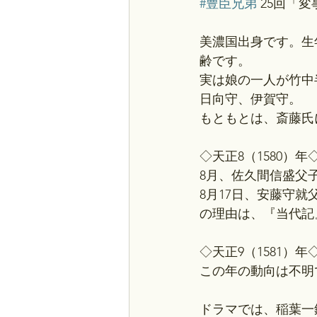
#豊臣兄弟
 25回「
美濃国出身です。生
齢です。
実は娘の一人が竹中
日向守、伊賀守。
もともとは、斎藤氏
◇天正8（1580）年
8月、佐久間信盛父
8月17日、安藤守
の理由は、『当代記
◇天正9（1581）年
この年の動向は不明
ドラマでは、稲葉一