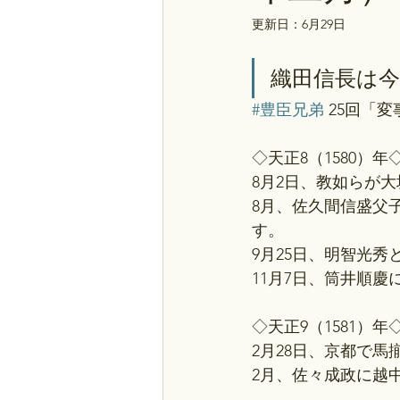
更新日：
6月29日
織田信長は今
#豊臣兄弟
 25回「
◇天正8（1580）年◇
8月2日、教如らが
8月、佐久間信盛父
す。
9月25日、明智光
11月7日、筒井順
◇天正9（1581）年◇
2月28日、京都で馬
2月、佐々成政に越