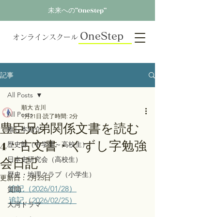
未来への”OneStep”
OneStep
オンラインスクール
記事
All Posts
順大 古川
All Posts
1月21日
読了時間: 2分
豊臣兄弟関係文書を読む
推し本紹介
4：古文書・くずし字勉強
歴史部（中学生～高校生）
会日記
日本史研究会（高校生）
歴史・地理クラブ（小学生）
更新日：
2月25日
追記（2026/01/28）
質問
追記（2026/02/25）
大河ドラマ