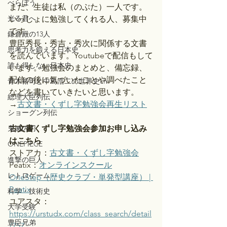
べらぼう
まだ、生徒は私（のぶた）一人です。
光る君へ
いっしょに勉強してくれる人、募集中
です。
鎌倉殿の13人
豊臣秀長・秀吉・秀次に関係する文書
思考力を鍛える日本史
を読んでいます。Youtubeで配信もして
誰も得しない日本史
います。勉強会のまとめと、備忘録、
配信の後に気づいたことや調べたこと
青木裕司と中島浩二の世界史ch
などを書いていきたいと思います。
総理大臣列伝
→
古文書・くずし字勉強会再生リスト
ショーグン列伝
鬼滅の刃
古文書くずし字勉強会参加お申し込み
はこちら
ONEPIECE
ストアカ：
古文書・くずし字勉強会
進撃の巨人
Peatix：
オンラインスクール
レトロゲーム
OneStep（歴史クラブ・単発型講座） | 
Peatix
科学・技術史
ユアスタ：
大学受験
https://urstudx.com/class_search/detail
豊臣兄弟
/757