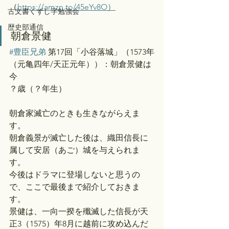
（
https://amzn.to/45eYv8O）
古文書くずし字勉強会
歴史部通信
朝倉景健
#豊臣兄弟
 第17回「小谷落城」（1573年
（元亀四年/天正元年））：朝倉景健は
今
？歳（？年生）
朝倉家滅亡のときも生きながらえま
す。
朝倉義景が滅亡した後は、織田信長に
属して安居（あご）城を与えられま
す。
今後はドラマに登場しないと思うの
で、ここで最後まで紹介しておきま
す。
景健は、一向一揆を殲滅した信長が天
正3（1575）年8月に越前に攻め込んだ