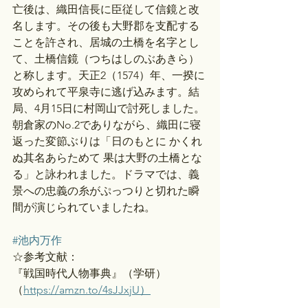
亡後は、織田信長に臣従して信鏡と改
名します。その後も大野郡を支配する
ことを許され、居城の土橋を名字とし
て、土橋信鏡（つちはしのぶあきら）
と称します。天正2（1574）年、一揆に
攻められて平泉寺に逃げ込みます。結
局、4月15日に村岡山で討死しました。
朝倉家のNo.2でありながら、織田に寝
返った変節ぶりは「日のもとに かくれ
ぬ其名あらためて 果は大野の土橋とな
る」と詠われました。ドラマでは、義
景への忠義の糸がぷっつりと切れた瞬
間が演じられていましたね。
#池内万作
☆参考文献：
『戦国時代人物事典』（学研）
（
https://amzn.to/4sJJxjU）