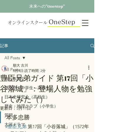
未来への”OneStep”
OneStep
オンラインスクール
記事
All Posts
順大 古川
All Posts
5月4日
読了時間: 2分
豊臣兄弟ガイド 第17回「小
推し本紹介
谷落城」：登場人物を勉強
歴史部（中学生～高校生）
してみた（）
日本史研究会（高校生）
歴史・地理クラブ（小学生）
更新日：
5月11日
質問
本多忠勝
大河ドラマ
#豊臣兄弟
 第17回「小谷落城」（1572年