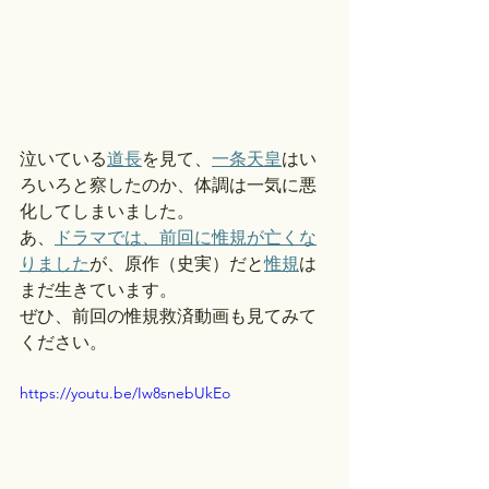
泣いている
道長
を見て、
一条天皇
はい
ろいろと察したのか、体調は一気に悪
化してしまいました。
あ、
ドラマでは、前回に惟規が亡くな
りました
が、原作（史実）だと
惟規
は
まだ生きています。
ぜひ、前回の惟規救済動画も見てみて
ください。
https://youtu.be/Iw8snebUkEo