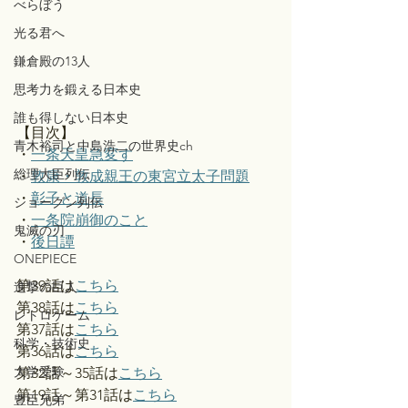
べらぼう
光る君へ
鎌倉殿の13人
思考力を鍛える日本史
誰も得しない日本史
【目次】
青木裕司と中島浩二の世界史ch
・
一条天皇急変す
総理大臣列伝
・
敦康・敦成親王の東宮立太子問題
・
彰子と道長
ショーグン列伝
・
一条院崩御のこと
鬼滅の刃
・
後日譚
ONEPIECE
第39話は
こちら
進撃の巨人
第38話は
こちら
レトロゲーム
第37話は
こちら
科学・技術史
第36話は
こちら
大学受験
第32話～35話は
こちら
第19話～第31話は
こちら
豊臣兄弟