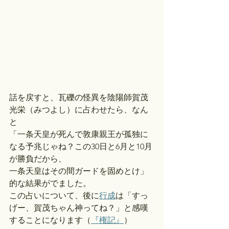
話を戻すと、瓦礫の怪異を陰陽師賀茂
光栄（みつよし）に占わせたら、なん
と
「一条天皇が死んで敦康親王が孤独に
なる予兆じゃね？この30日と6月と10月
が勝負だから、
一条天皇はその間ガードを固めとけ」
的な結果がでました。
この占いについて、後に
行成
は「すっ
げー、賀茂ちゃん神ってね？」と感嘆
することになります（
『権記』
）