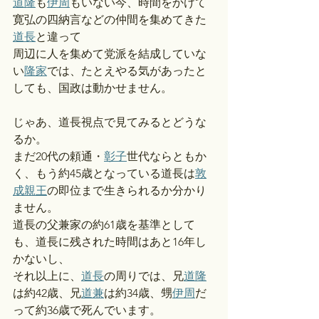
道隆
も
伊周
もいない今、時間をかけて
寛弘の四納言などの仲間を集めてきた
道長
と違って
周辺に人を集めて党派を結成していな
い
隆家
では、たとえやる気があったと
しても、国政は動かせません。
じゃあ、道長視点で見てみるとどうな
るか。
まだ20代の頼通・
彰子
世代ならともか
く、もう約45歳となっている道長は
敦
成親王
の即位まで生きられるか分かり
ません。
道長の父兼家の約61歳を基準として
も、道長に残された時間はあと16年し
かないし、
それ以上に、
道長
の周りでは、兄
道隆
は約42歳、兄
道兼
は約34歳、甥
伊周
だ
って約36歳で死んでいます。