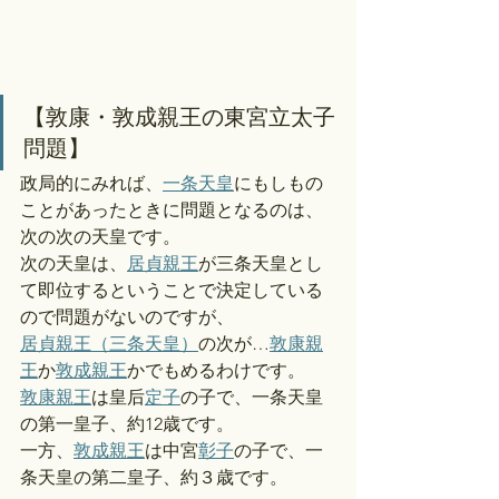
【敦康・敦成親王の東宮立太子
問題】
政局的にみれば、
一条天皇
にもしもの
ことがあったときに問題となるのは、
次の次の天皇です。
次の天皇は、
居貞親王
が三条天皇とし
て即位するということで決定している
ので問題がないのですが、
居貞親王（三条天皇）
の次が…
敦康親
王
か
敦成親王
かでもめるわけです。
敦康親王
は皇后
定子
の子で、一条天皇
の第一皇子、約12歳です。
一方、
敦成親王
は中宮
彰子
の子で、一
条天皇の第二皇子、約３歳です。