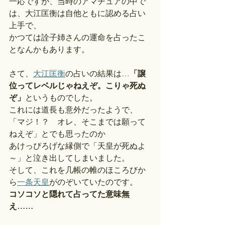
一応ですが、当時のアマチュアの中で
は、大江匡衡は自他ともに認める占い
上手で、
かつては詮子姉さんの運命を占ったこ
となんかもあります。
さて、
大江匡衡
の占いの結果は…
「譲
位ってレベルじゃねえぞ。こりゃ死ぬ
ぞ」
というものでした。
これには道長も意外だったようで、
「マジ！？　オレ、そこまでは願って
ねえぞ」とでも思ったのか
あけっぴろげな縁側で「天皇が死ぬよ
～」と泣き出してしまいました。
そして、これを几帳の帷のほころびか
ら
一条天皇
がのぞいていたのです。
コソコソと隠れて占ってた意味無
え……