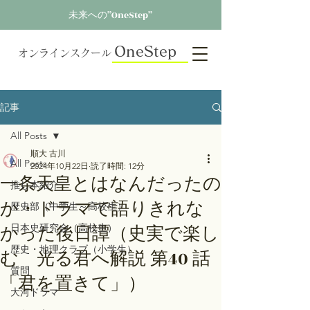
未来への”OneStep”
OneStep
オンラインスクール
記事
All Posts
順大 古川
All Posts
2024年10月22日
読了時間: 12分
一条天皇とはなんだったの
推し本紹介
か・ドラマで語りきれな
歴史部（中学生～高校生）
かった後日譚（史実で楽し
日本史研究会（高校生）
歴史・地理クラブ（小学生）
む 光る君へ解説 第40 話
質問
「君を置きて」）
大河ドラマ