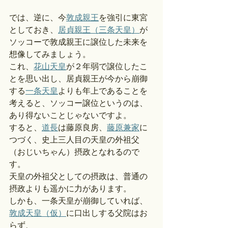
では、逆に、今
敦成親王
を強引に東宮
としておき、
居貞親王（三条天皇）
が
ソッコーで敦成親王に譲位した未来を
想像してみましょう。
これ、
花山天皇
が２年弱で譲位したこ
とを思い出し、居貞親王が今から崩御
する
一条天皇
よりも年上であることを
考えると、ソッコー譲位というのは、
あり得ないことじゃないですよ。
すると、
道長
は藤原良房、
藤原兼家
に
つづく、史上三人目の天皇の外祖父
（おじいちゃん）摂政となれるので
す。
天皇の外祖父としての摂政は、普通の
摂政よりも遥かに力があります。
しかも、一条天皇が崩御していれば、
敦成天皇（仮）
に口出しする父院はお
らず、