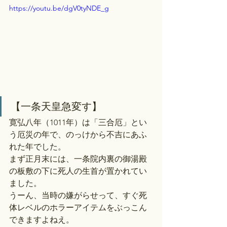
https://youtu.be/dgV0tyNDE_g
【一条天皇急変す】
寛弘八年（1011年）は「三合厄」とい
う厄災の年で、のっけから不吉にあふ
れた年でした。
まず正月末には、一条院内裏の御湯殿
の板敷の下に死人の生首が置かれてい
ました。
うーん、当時の嫌がらせって、すぐ死
体レベルのホラーアイテムをぶっこん
できますよねえ。