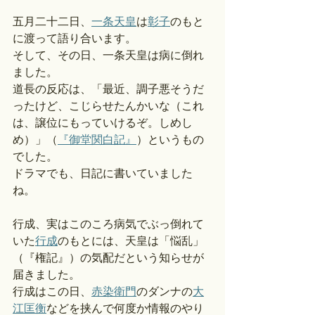
五月二十二日、
一条天皇
は
彰子
のもと
に渡って語り合います。
そして、その日、一条天皇は病に倒れ
ました。
道長の反応は、「最近、調子悪そうだ
ったけど、こじらせたんかいな（これ
は、譲位にもっていけるぞ。しめし
め）」（
『御堂関白記』
）というもの
でした。
ドラマでも、日記に書いていました
ね。
行成、実はこのころ病気でぶっ倒れて
いた
行成
のもとには、天皇は「悩乱」
（『権記』）の気配だという知らせが
届きました。
行成はこの日、
赤染衛門
のダンナの
大
江匡衡
などを挟んで何度か情報のやり