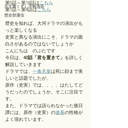
第5話～第18話は
こちら
古文書くずし字勉強会
第1話～第4話は
こちら
歴史部通信
歴史を知れば、大河ドラマの演出がも
っと楽しくなる
史実と異なる演出にこそ、ドラマの面
白さがあるのではないでしょうか
こんにちは　のぶたです
今日は、
40話「君を置きて」
を詳しく
解説していきます
ドラマでは、
一条天皇
は死に顔まで美
しいと話題でしたが、
原作（史実）では、、、、はたしてど
うだったのでしょうか。そこに注目で
す。
また、ドラマでは語られなかった後日
譚には、原作（史実）の
道長
の性格が
よく現れています。