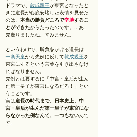
ドラマで、
敦成親王
が東宮となったと
きに道長が心底安堵した表情を見せた
のは、
本当の勝負どころで
辛勝
するこ
とができた
からだったのです。…あ、
先走りましたね。すみません。
というわけで、勝負をかける道長は、
一条天皇
から先例に反して
敦成親王
を
東宮にするという言葉を引き出さなけ
ればなりません。
先例とは要するに「中宮・皇后が生ん
だ第一皇子が東宮になるだろ！」とい
うことです。
実は
道長の時代まで、日本史上、中
宮・皇后が生んだ第一皇子が東宮にな
らなかった例なんて、一つもない
んで
す。