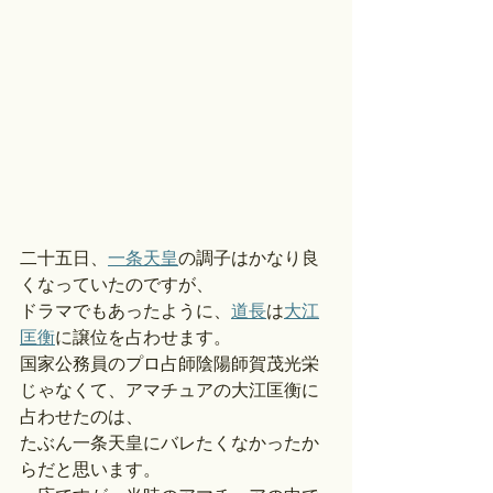
二十五日、
一条天皇
の調子はかなり良
くなっていたのですが、
ドラマでもあったように、
道長
は
大江
匡衡
に譲位を占わせます。
国家公務員のプロ占師陰陽師賀茂光栄
じゃなくて、アマチュアの大江匡衡に
占わせたのは、
たぶん一条天皇にバレたくなかったか
らだと思います。