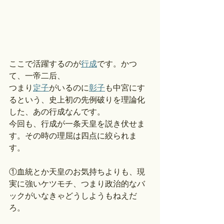
ここで活躍するのが
行成
です。かつ
て、一帝二后、
つまり
定子
がいるのに
彰子
も中宮にす
るという、史上初の先例破りを理論化
した、あの行成なんです。
今回も、行成が一条天皇を説き伏せま
す。その時の理屈は四点に絞られま
す。
①血統とか天皇のお気持ちよりも、現
実に強いケツモチ、つまり政治的なバ
ックがいなきゃどうしようもねえだ
ろ。