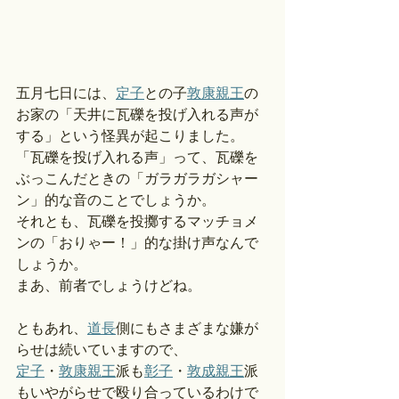
五月七日には、
定子
との子
敦康親王
の
お家の「天井に瓦礫を投げ入れる声が
する」という怪異が起こりました。
「瓦礫を投げ入れる声」って、瓦礫を
ぶっこんだときの「ガラガラガシャー
ン」的な音のことでしょうか。
それとも、瓦礫を投擲するマッチョメ
ンの「おりゃー！」的な掛け声なんで
しょうか。
まあ、前者でしょうけどね。
ともあれ、
道長
側にもさまざまな嫌が
らせは続いていますので、
定子
・
敦康親王
派も
彰子
・
敦成親王
派
もいやがらせで殴り合っているわけで