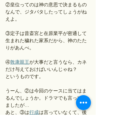
②皇位ってのは神の意思で決まるもの
なんで、ジタバタしたってしょうがね
えよ。
③定子は昔斎宮と在原業平が密通して
生まれた穢れた家系だから、神のたた
りがあんべ。
④
敦康親王
が大事だと言うなら、カネ
だけ与えておけばいいんじゃね？
というものです。
うーん、②は今回のケースに当てはま
るんでしょうか。ドラマでも言ってい
ましたが…
あと、③は
行成
は言っていなくて、後
世に付け加えられた記事という可能性
もあります。在原業平の話も伝説だ
し。