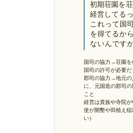
初期荘園を荘
経営してる
これって国
を得てるか
ないんです
国司の協力→荘園を
国司の許可が必要だ
郡司の協力→地元の
に、元国造の郡司の
こと
経営は貴族や寺院が
使が開墾や田植え稲
い）