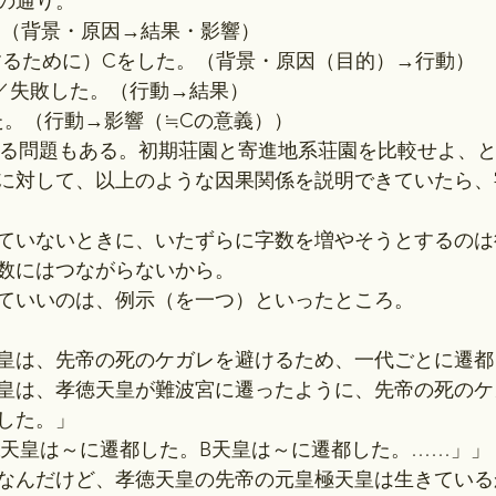
の通り。
。（背景・原因→結果・影響）
するために）Cをした。（背景・原因（目的）→行動）
／失敗した。（行動→結果）
た。（行動→影響（≒Cの意義））
する問題もある。初期荘園と寄進地系荘園を比較せよ、
に対して、以上のような因果関係を説明できていたら、
ていないときに、いたずらに字数を増やそうとするのは
数にはつながらないから。
ていいのは、例示（を一つ）といったところ。
皇は、先帝の死のケガレを避けるため、一代ごとに遷都
皇は、孝徳天皇が難波宮に遷ったように、先帝の死のケ
した。」
A天皇は～に遷都した。B天皇は～に遷都した。……」」
なんだけど、孝徳天皇の先帝の元皇極天皇は生きている