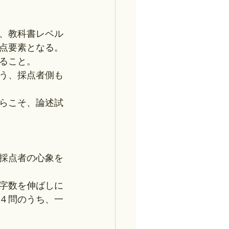
、教科書レベル
点要素となる。
ること。
う、採点者側も
らこそ、論述試
採点者の心象を
字数を伸ばしに
４問のうち、一