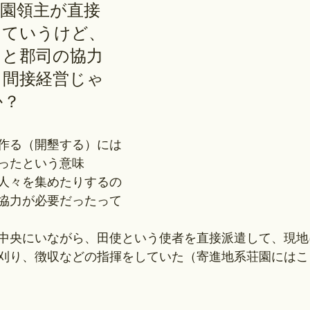
園領主が直接
っていうけど、
司と郡司の協力
ら間接経営じゃ
か？
作る（開墾する）には
ったという意味
人々を集めたりするの
協力が必要だったって
中央にいながら、田使という使者を直接派遣して、現地
刈り、徴収などの指揮をしていた（寄進地系荘園にはこ