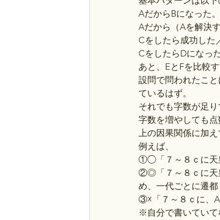
基本パターンは以下
AだからBになった
Aだから（Aを解決
Cをしたら成功した
CをしたらDになっ
あと、EとFを比較
設問で問われたこと
ているはず。
それでも字数が足り
字数を増やしても点
上の因果関係に加え
例えば、
①◯「７～８ｃに天
②◎「７～８ｃに天
め、一代ごとに遷都
③☓「７～８ｃに、
※自分で書いていて