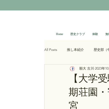
Home
歴史クラブ
体験
無
All Posts
推し本紹介
歴史部（
順大 古川
2023年1
大河ドラマ
べらぼう
光
【大学受
期荘園・
青木裕司と中島浩二の世界史ch
宮
レトロゲーム
科学・技術史