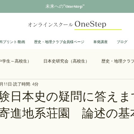
未来への”OneStep”
OneStep
オンラインスクール
料プリント/動画
歴史・地理クラブ会員様ページ
単発講座
ブログ
中学生～高校生）
日本史研究会（高校生）
歴史・地理クラ
0月11日
読了時間: 4分
る君へ
鎌倉殿の13人
思考力を鍛える日本史
誰も得し
験日本史の疑問に答えま
寄進地系荘園 論述の基
総理大臣列伝
ショーグン列伝
鬼滅の刃
ONEPIECE
大学受験
豊臣兄弟
古文書くずし字勉強会
歴史部