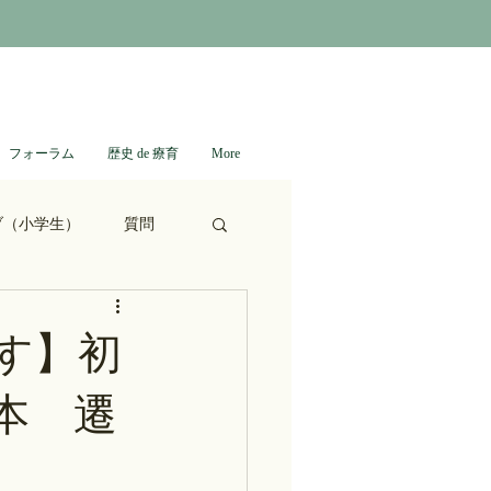
フォーラム
歴史 de 療育
More
ブ（小学生）
質問
ない日本史
す】初
本 遷
進撃の巨人
通信