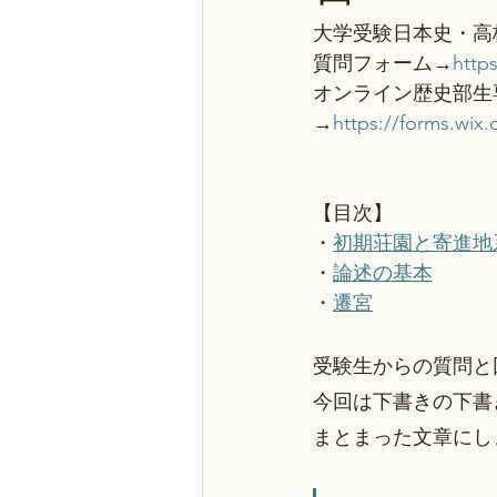
大学受験日本史・高
質問フォーム→
http
オンライン歴史部生
→
https://forms.wix
【目次】
・
初期荘園と寄進地
・
論述の基本
・
遷宮
受験生からの質問と
今回は下書きの下書
まとまった文章にし