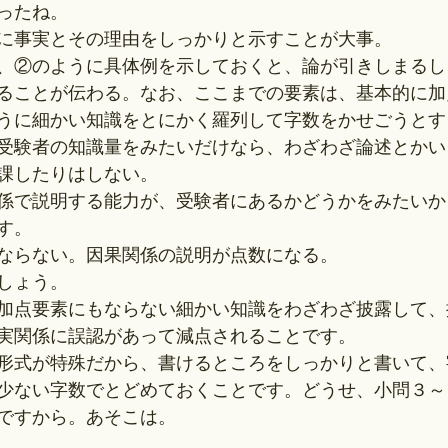
ったね。
に事実とその理由をしっかりと示すことが大事。
、②のように具体例を示しておくと、論が引きしまるし
ることが伝わる。なお、ここまでの要素は、基本的に加
うに細かい知識をとにかく羅列して字数をかせごうとす
受験者の知識量をみたいだけなら、わざわざ論述とかい
課したりはしない。
係で説明する能力が、受験者にあるかどうかをみたいか
す。
ならない。因果関係の説明が点数になる。
しょう。
加点要素にもならない細かい知識をわざわざ披露して、
実関係に誤認があって減点されることです。
形式が特殊だから、書けるところをしっかりと書いて、
少ない字数でとどめておくことです。どうせ、小問３～
ですから。あそこは。