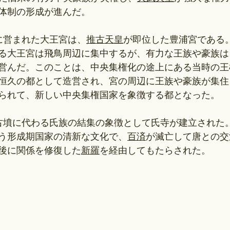
体制の形成が進んだ。
初に営まれた大王宮は、
推古天皇
が即位した豊浦宮である
る大王宮は飛鳥周辺に集中するが、有力な王族や豪族は
営んだ。このことは、中央集権化の途上にある当時の王
恒久の都として造営され、宮の周辺に王族や豪族が集住
られて、新しい中央集権国家を象徴する都となった。
古墳に代わる氏族の結集の象徴として氏寺が建立された
う形成期国家の清新な文化で、
百済
が滅亡して唐との交
後に関係を修復した
新羅
を経由してもたらされた。