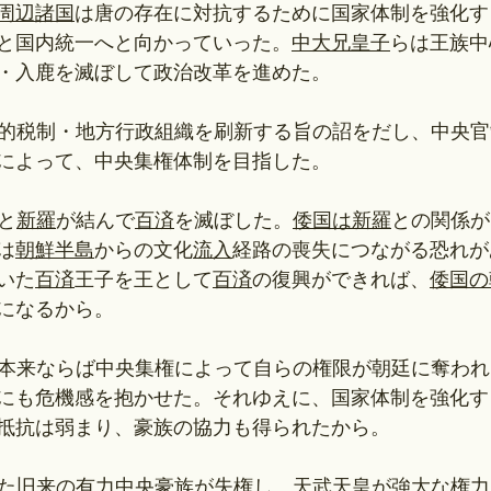
周辺諸国
は唐の存在に対抗するために国家体制を強化す
と国内統一へと向かっていった。
中大兄皇子
らは王族中
・入鹿を滅ぼして政治改革を進めた。
統一的税制・地方行政組織を刷新する旨の詔をだし、中央
によって、中央集権体制を目指した。
と
新羅
が結んで
百済
を滅ぼした。
倭国は新羅
との関係が
は
朝鮮半島
からの文化
流入
経路の喪失につながる恐れが
いた
百済
王子を王として
百済
の復興ができれば、
倭国の
になるから。
は、本来ならば中央集権によって自らの権限が朝廷に奪わ
にも危機感を抱かせた。それゆえに、国家体制を強化す
抵抗は弱まり、豪族の協力も得られたから。
ついた旧来の有力中央豪族が失権し、
天武天皇
が強大な権力