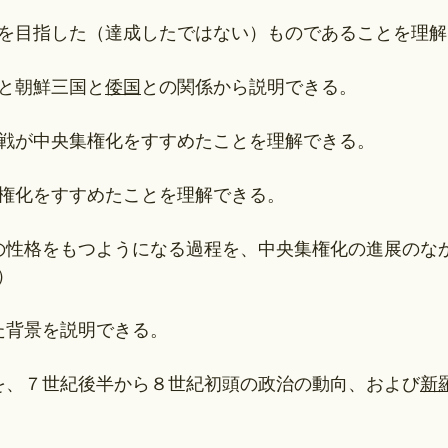
集権を目指した（達成したではない）ものであることを理
と朝鮮三国と
倭国
との関係から説明できる。
戦が中央集権化をすすめたことを理解できる。
権化をすすめたことを理解できる。
しての性格をもつようになる過程を、中央集権化の進展のな
）
れた背景を説明できる。
を、７世紀後半から８世紀初頭の政治の動向、および
新