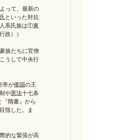
によって、最新の
氏
といった対抗
人系氏族は①
東
行政））
豪族たちに官僚
こうして中央行
皇帝が
倭国
の王
制や
憲法
十七条
と『隋書』から
目指した。ま
際的な緊張が高