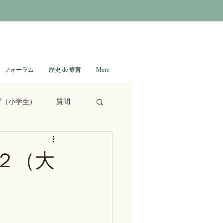
フォーラム
歴史 de 療育
More
ブ（小学生）
質問
ない日本史
２（大
進撃の巨人
通信