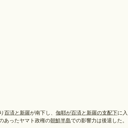
り
百済と新羅
が南下し、
伽耶が百済と新羅の支配下
に入
のあったヤマト政権の
朝鮮半島
での影響力は後退した。