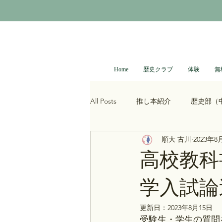
Home
歴史クラブ
体験
無
All Posts
推し本紹介
歴史部（
順大 古川
2023年8
大河ドラマ
べらぼう
光
高校教科
学入試論
青木裕司と中島浩二の世界史ch
更新日：
2023年8月15日
受験生・学生の質問
レトロゲーム
科学・技術史