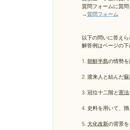
質問フォームに質問
→
質問フォーム
以下の問いに答えら
解答例はページの下
1. 
朝鮮半島
の情勢を
2. 渡来人と結んだ
蘇
3. 冠位十二階と
憲法
4. 史料を用いて、
5. 
大化改新
の背景を