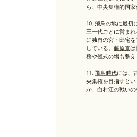
ら、中央集権的国家
10. 飛鳥の地に最
王一代ごとに営まれ
に独自の宮・邸宅を
している。
藤原京
は
務や儀式の場も整え
11. 
飛鳥時代
には、
央集権を目指すとい
か、
白村江の戦い
の