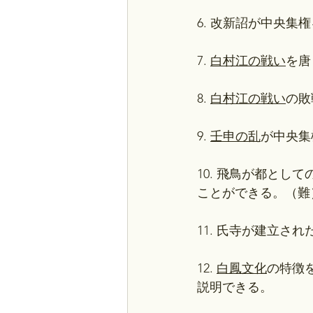
6. 改新詔が中央
7. 
白村江の戦い
を唐
8. 
白村江の戦い
の敗
9. 
壬申の乱
が中央集
10. 飛鳥が都と
ことができる。（難
11. 氏寺が建立さ
12. 
白鳳文化
の特徴
説明できる。