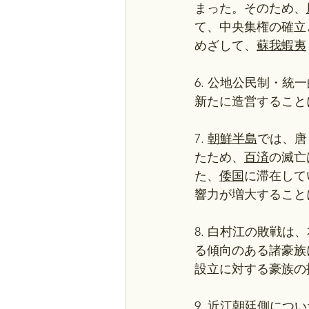
まった。そのため、
て、中央集権の確立
めざして、
蘇我蝦夷
6. 公地公民制・
新たに造営すること
7. 
朝鮮半島
では、唐
たため、
百済
の滅亡
た、
倭国
に滞在して
響力が増大すること
8. 白村江の敗戦
る傾向のある諸豪族
設立に対する豪族の
9. 近江朝廷側に