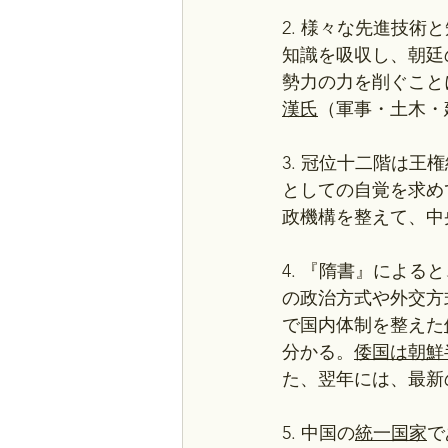
2. 様々な先進技
知識を吸収し、朝廷
勢力の力を削ぐこと
漢氏
（軍事・土木・
3. 冠位十二階は
としての自覚を求め
政機構を整えて、中
4. 『隋書』によると
の政治方式や外交方
で国内体制を整えた
分かる。
倭国は朝鮮
た、翌年には、最新
5. 中国の
統一国家
で