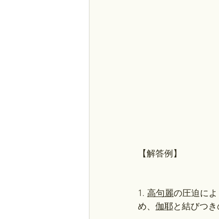
【解答例】
1. 
高句麗
の圧迫によ
め、
伽耶
と結びつき