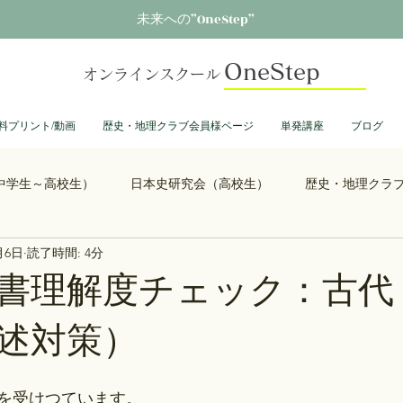
未来への”OneStep”
OneStep
オンラインスクール
料プリント/動画
歴史・地理クラブ会員様ページ
単発講座
ブログ
中学生～高校生）
日本史研究会（高校生）
歴史・地理クラ
月6日
読了時間: 4分
る君へ
鎌倉殿の13人
思考力を鍛える日本史
誰も得し
書理解度チェック：古代
述対策）
総理大臣列伝
ショーグン列伝
鬼滅の刃
ONEPIECE
を受けつています。
大学受験
豊臣兄弟
古文書くずし字勉強会
歴史部