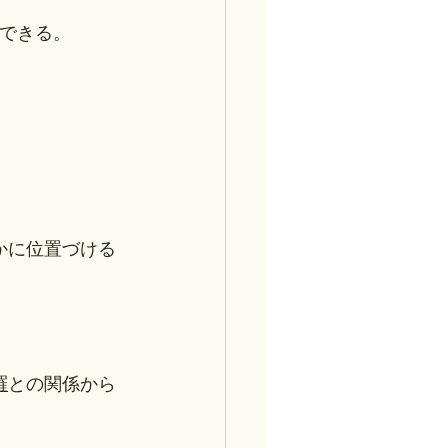
解できる。
かに位置づける
羅
との関係から