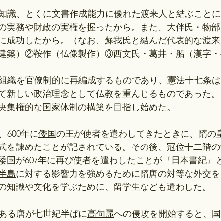
術と知識、とくに文書作成能力に優れた渡来人と結ぶこと
の実務や財政の実権を握ったから。また、大伴氏・
物部
に成功したから。（なお、
蘇我氏
と結んだ代表的な渡来
建築）②鞍作（仏像製作）③西文氏・葛井・船（漢字・
王権組織を官僚制的に再編成するものであり、
憲法
十七条は
て新しい政治理念として仏教を重んじるものであった。
央集権的な国家体制の構築を目指し始めた。
、600年に
倭国
の王が使者を遣わしてきたときに、隋の
式を諌めたことが記されている。その後、冠位十二階の
倭国
が607年に再び使者を遣わしたことが『
日本書紀
』
半島
に対する影響力を強めるために隋唐の対等な外交を
の知識や文化を学ぶために、留学生なども遣わした。
ある唐が七世紀半ばに
高句麗
への侵攻を開始すると、国