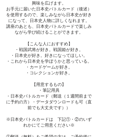
興味を広げます。
お手元に届いた日本史バトルカード（後述）
を使用するので、楽しみながら日本史が好き
になって、日本史人物に詳しくなれます。
講座のあとも、日本史バトルカードで楽しみ
ながら学び続けることができます。
【こんな人におすすめ】
・戦国武将が好き。戦国姫が好き。
・日本史が好き。好きになってほしい。
・これから日本史を学ぼうかと思っている。
・カードゲームが好き。
・コレクションが好き。
【用意するもの】
・筆記用具
・日本史バトルカード（郵送（１週間前まで
に予約の方）・データダウンロードも可（直
前でも大丈夫です））
※日本史バトルカードは 下記①・②のいず
れかにてご用意ください※
①郵送（無料）をご希望の方は、ご予約後に