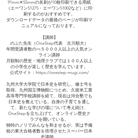
91mm✕55mmの名刺が10枚印刷できる用紙
（エーワン51275・エーワン51002など）に印
刷するのがおすすめです。
ダウンロードデータの最後のページが印刷マ
ニュアルになっております。
【講師】
のぶた先生（OneStep代表 古川順大）
年間受講者数のべ５０００人以上の人気オン
ライン講師
月額制の歴史・地理クラブでは１００人以上
の小学生が楽しく歴史を学んでいます。
公式サイト：https://onestep-mugi.com/
九州大学大学院で日本史を研究し、修士号を
取得。九州国立博物館につとめ、久留米工業
高等専門学校講師を経て、現在は河合塾でも
日本史を教えている。自身の子育てを通し
て、新たな学びの場について考え続け、
OneStepを立ち上げて、オンライン歴史ク
ラブを開いている。
独特のノリでみんなを和ませるが、実は予備
校の東大合格者数を倍増させたスーパー日本
史講師。