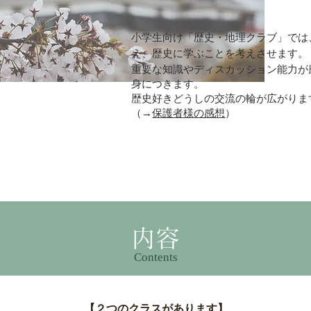
小学生向け「歴史・地理クラブ」では
え、歴史に学ぶことを考えさせます。
重要な知識やディスカッション能力が
身につきます。
​歴史好きどうしの交流の輪が広がりま
​（→
保護者様の感想
）
内容
​Contents
【２つのクラスがあります】