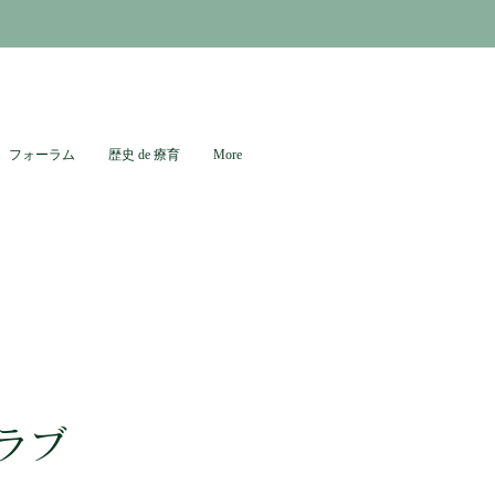
フォーラム
歴史 de 療育
More
ラブ