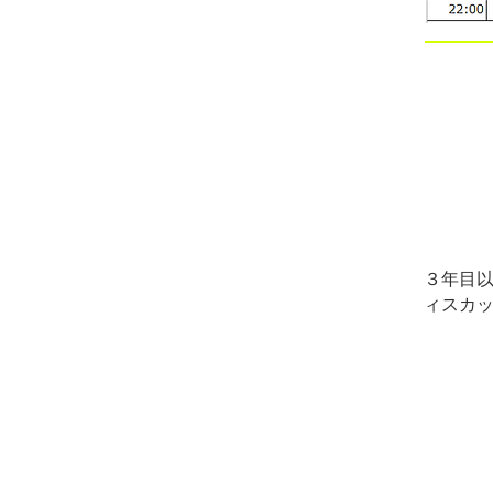
３年目
ィスカ