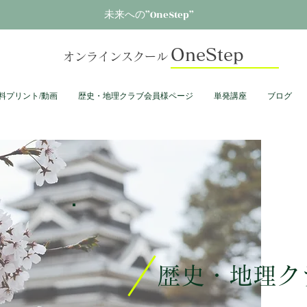
未来への”OneStep”
OneStep
オンラインスクール
料プリント/動画
歴史・地理クラブ会員様ページ
単発講座
ブログ
歴史・地理ク