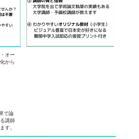
・オー
化から
学界で論
る講師
ます。