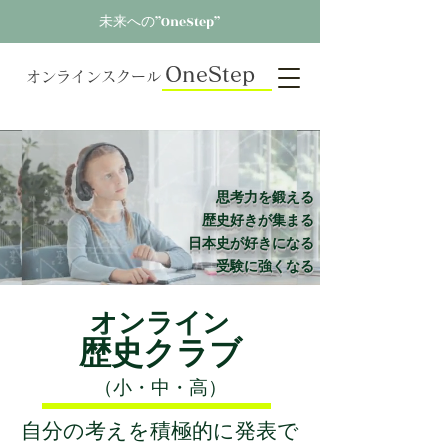
未来への”OneStep”
OneStep
オンラインスクール
思考力を鍛える
歴史好きが集まる
日本史が好きになる
受験に強くなる
オンライン
歴史クラブ
（小・中・高）
自分の考えを積極的に発表で