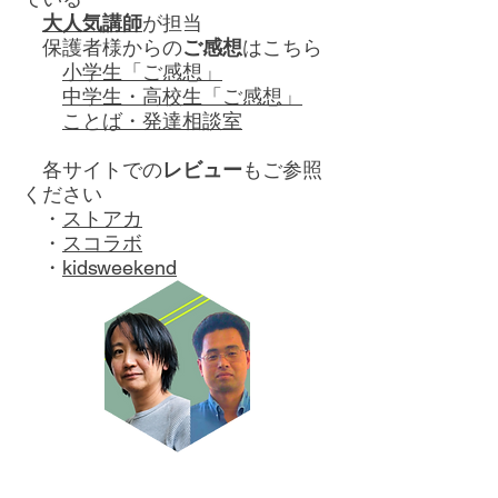
​
大人気講師
が担当
​ 保護者様からの
ご感想
はこちら
小学生「ご感想」
中学生・高校生「ご感想」
ことば・発達相談室
各サイトでの
レビュー
もご参照
ください
・
ストアカ
・
スコラボ
​ ・
kidsweekend