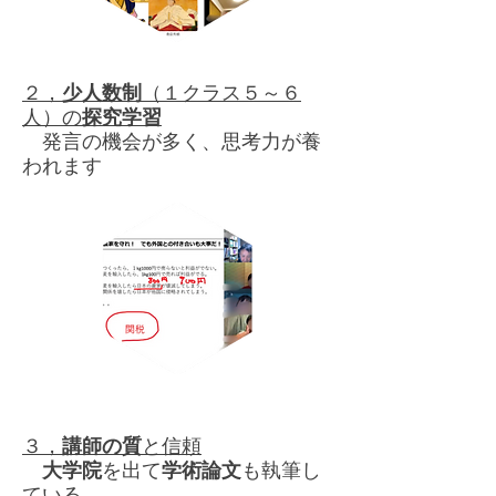
２，
少人数制
（１クラス５～６
人）の
探究学習
発言の機会が多く、思考力が養
われます
３，
講師の質
と信頼
大学院
を出て
学術論文
も執筆し
ている