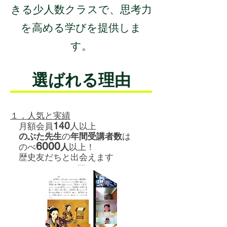
きる少人数クラスで、思考力
を高める学びを提供しま
す。
選ばれる理由
１，人気と実績
140
人
月額会員
以上
​​
のぶた先生
の
年間受講者数
は
6000
のべ
人
以上！
歴史友だちと出会えます