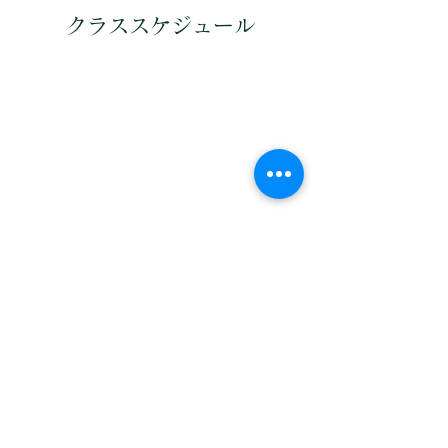
クラススケジュール
One Step
​代表 古川 順大