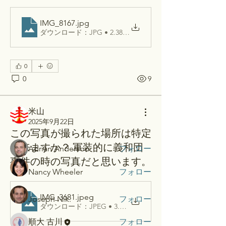
IMG_8167
.jpg
ダウンロード：JPG • 2.38MB
0
0
9
グループについて
質問に答えて、あなたの知識をメンバ
ーと共有しましょう。
米山
2025年9月22日
この写真が撮られた場所は特定
メンバー
出来ますか？ 軍装的に義和団
Adrian Anderson
フォロー
事件の時の写真だと思います。
Nancy Wheeler
フォロー
IMG_3681
.jpeg
Joseph Nik.
フォロー
ダウンロード：JPEG • 3.63MB
順大 古川
フォロー