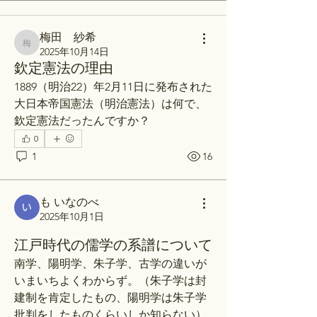
梅田 紗希
梅田 紗希
2025年10月14日
欽定憲法の理由
1889（明治22）年2月11日に発布された
大日本帝国憲法（明治憲法）は何で、
欽定憲法だったんですか？
0
1
16
も いなのべ
2025年10月1日
江戸時代の儒学の系譜について
南学、陽明学、朱子学、古学の違いが
いまいちよくわからず。（朱子学は封
建制を肯定したもの、陽明学は朱子学
批判をしたものくらいしか知らない）