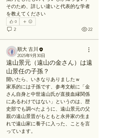
そのため、詳しい違いと代表的な学者
を教えてください
0
2
22
順大 古川
2025年9月30日
遠山景元（遠山の金さん）は遠
山景任の子孫？
開いたら、いきなりありましたｗ
家系的には子孫です、参考文献に「金
さん自身と中世遠山氏が直接血縁関係
にあるわけではない」というのは、歴
史部でも調べたように、遠山景元の父
親の遠山景晋がもともと永井家の生ま
れで遠山家に養子に入った、ことを言
っています。