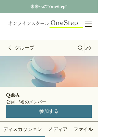
未来への”OneStep”
OneStep
オンラインスクール
グループ
Q&A
公開
·
5名のメンバー
参加する
ディスカッション
メディア
ファイル