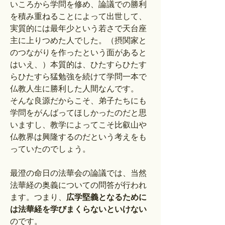
いころから学問を修め、論議での勝利
を積み重ねることによって出世して、
実質的には最年少という若さで天台座
主に上りつめた人でした。（摂関家と
のつながりを作ったという面があると
はいえ、）本質的は、ひたすらひたす
らひたすら猛勉強を続けて学問一本で
仏教人生に勝利した人間なんです。
そんな良源だからこそ、弟子たちにも
学問をがんばってほしかったのだと思
いますし、教学によってこそ比叡山や
仏教界は興隆するのだという考えをも
っていたのでしょう。
最澄の命日の法華会の論議では、当然
法華経の奥義についての問答が行われ
ます。つまり、
広学堅義となるために
は法華経を学びまくらないといけない
のです。