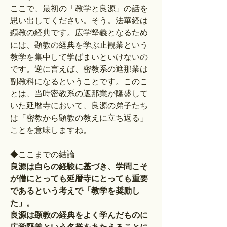
ここで、最初の「教学と良源」の話を
思い出してください。そう。法華経は
顕教の経典です。広学堅義となるため
には、顕教の経典を学ぶ止観業という
教学を集中して学ばまいといけないの
です。逆に言えば、密教系の遮那業は
副教科になるということです。このこ
とは、当時密教系の遮那業が隆盛して
いた延暦寺において、良源の弟子たち
は「密教から顕教の教えに立ち返る」
ことを意味しますね。
◆ここまでの結論
良源は自らの経験に基づき、学問こそ
が僧にとっても延暦寺にとっても重要
であるという考えで「教学を奨励し
た」。
良源は顕教の経典をよく学んだものに