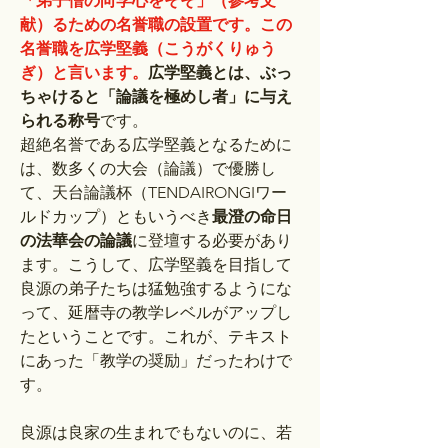
「弟子僧の向学心をそそ」（参考文
献）るための名誉職の設置です。この
名誉職を広学堅義（こうがくりゅう
ぎ）と言います。
広学堅義とは、ぶっ
ちゃけると「論議を極めし者」に与え
られる称号
です。
超絶名誉である広学堅義となるために
は、数多くの大会（論議）で優勝し
て、天台論議杯（TENDAIRONGIワー
ルドカップ）ともいうべき
最澄の命日
の法華会の論議
に登壇する必要があり
ます。こうして、広学堅義を目指して
良源の弟子たちは猛勉強するようにな
って、延暦寺の教学レベルがアップし
たということです。これが、テキスト
にあった「教学の奨励」だったわけで
す。
良源は良家の生まれでもないのに、若