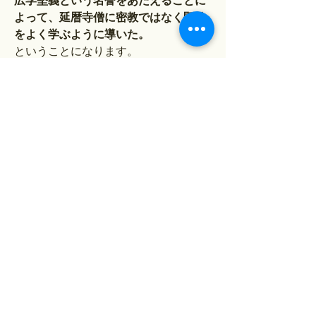
広学堅義という名誉をあたえることに
よって、延暦寺僧に密教ではなく顕教
をよく学ぶように導いた。
ということになります。
ちなみに、良源が天台座主となったこ
ろに比叡山は大火事にみまわれます。
この火事からの復活と、ここまで語っ
てきたような話、そして今回は触れな
かった延暦寺の経済基盤の整備などを
もって、良源は「比叡山中興の祖」と
呼ばれているそうです。
1
1
0
10
Write a comment...
グループについて