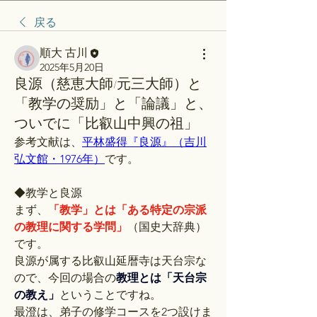
戻る
順大 古川
2025年5月20日
良源（慈恵大師/元三大師）と
「教学の奨励」と「論議」と、
ついでに「比叡山中興の祖」
参考文献は、
平林盛得『良源』（吉川
弘文館・1976年）
です。
◆教学と良源
まず、
「教学」とは「ある特定の宗派
の教理に関する学問」
（国史大辞典）
です。
良源が属する比叡山延暦寺は天台宗な
ので、今回の場合の
教理とは「天台宗
の教え」
ということですね。
最澄は、弟子の修学コースを2つ設けま