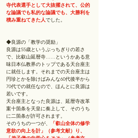
寺代表選手として大抜擢されて、公的
な論議でも私的な論議でも、大勝利を
積み重ねてきた人
でした。
◆良源の「教学の奨励」
良源は55歳というぶっちぎりの若さ
で、比叡山延暦寺……というかある意
味日本仏教界のトップである天台座主
に就任します。それまでの天台座主は
円珍とかを除けばみんな60代後半から
70代での就任なので、ほんとに良源は
若いです。
天台座主となった良源は、延暦寺改革
案十箇条を天皇に奏上して、そのうち
に二箇条が許可されます。
そのうちの一つが、
「叡山全体の修学
意欲の向上を計」（参考文献）り、