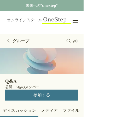
未来への”OneStep”
OneStep
オンラインスクール
グループ
Q&A
公開
·
5名のメンバー
参加する
ディスカッション
メディア
ファイル