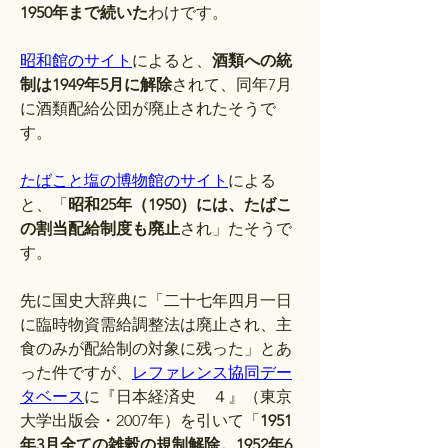
1950年まで続いた
わけです。
昭和館のサイト
によると、
酒類への統
制は1949年5月に解除
されて、同年7月
に酒類配給公団が廃止されたそうで
す。
たばこと塩の博物館のサイト
による
と、「
昭和25年（1950）には、たばこ
の割当配給制度も廃止
され」たそうで
す。
先に国史大辞典に「二十七年四月一日
に臨時物資需給調整法は廃止され、主
食のみが配給制の対象に残った」とあ
った件ですが、
レファレンス協同デー
タベース
に『日本経済史　４』（東京
大学出版会・2007年）を引いて「
1951
年3月全ての雑穀の規制解除。1952年6