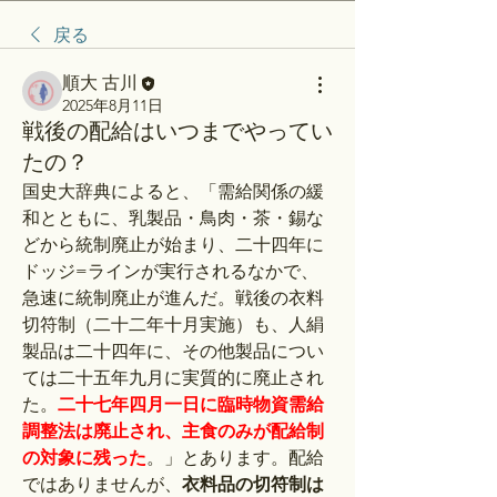
戻る
順大 古川
2025年8月11日
戦後の配給はいつまでやってい
たの？
国史大辞典によると、「
需給関係の緩
和とともに、乳製品・鳥肉・茶・錫な
どから統制廃止が始まり、二十四年に
ドッジ=ラインが実行されるなかで、
急速に統制廃止が進んだ。戦後の衣料
切符制（二十二年十月実施）も、人絹
製品は二十四年に、その他製品につい
ては二十五年九月に実質的に廃止され
た。
二十七年四月一日に臨時物資需給
調整法は廃止され、主食のみが配給制
の対象に残った
。
」とあります。配給
ではありませんが、
衣料品の切符制は