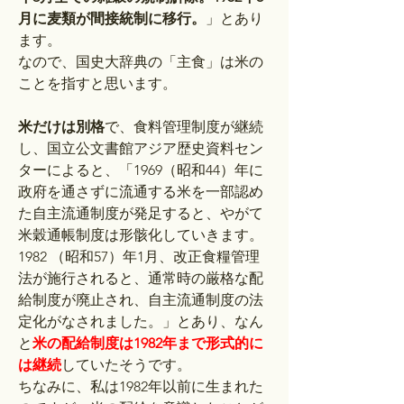
月に麦類が間接統制に移行。
」とあり
ます。
なので、国史大辞典の「主食」は米の
ことを指すと思います。
米だけは別格
で、食料管理制度が継続
し、国立公文書館アジア歴史資料セン
ターによると、「1969（昭和44）年に
政府を通さずに流通する米を一部認め
た自主流通制度が発足すると、やがて
米穀通帳制度は形骸化していきます。
1982 （昭和57）年1月、改正食糧管理
法が施行されると、通常時の厳格な配
給制度が廃止され、自主流通制度の法
定化がなされました。」とあり、なん
と
米の配給制度は1982年まで形式的に
は継続
していたそうです。
ちなみに、私は1982年以前に生まれた