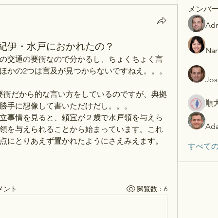
メンバ
Adr
紀伊・水戸におかれたの？
Nan
の交通の要衝なので分かるし、ちょくちょく言
ほかの2つは言及が見つからないですねえ。。。
Jos
水戸も要衝だから的な言い方をしているのですが、典拠
順
勝手に想像して書いただけだし。。。
立事情を見ると、頼宜が２歳で水戸領を与えら
Ada
伊領を与えられることから始まっています。これ
点にとりあえず置かれたようにさえみえます。
すべての
メント
閲覧数：6