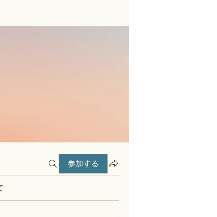
参加する
て