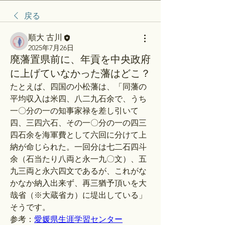
戻る
順大 古川
2025年7月26日
廃藩置県前に、年貢を中央政府
に上げていなかった藩はどこ？
たとえば、四国の小松藩は、「同藩の
平均収入は米四、八二九石余で、うち
一〇分の一の知事家禄を差し引いて
四、三四六石、その一〇分の一の四三
四石余を海軍費として六回に分けて上
納が命じられた。一回分は七二石四斗
余（石当たり八両と永一九〇文）、五
九三両と永六四文であるが、これがな
かなか納入出来ず、再三猶予頂いを大
哉省（※大蔵省カ）に堤出している」
そうです。
参考：
愛媛県生涯学習センター