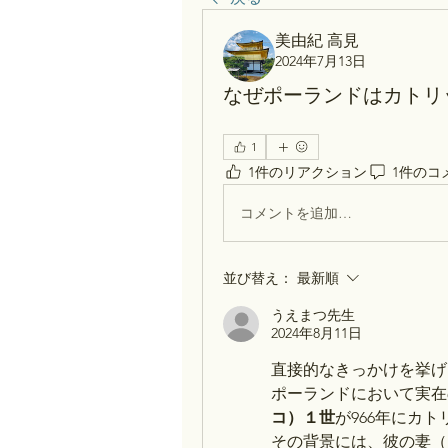
美由紀 高見
2024年7月13日
なぜポーランドはカトリ
1
1件のリアクション
1件のコ
コメントを追加…
並び替え：
最新順
うえまつ先生
2024年8月11日
直接的なきっかけを挙げ
ポーランドにおいて実在
コ）１世
が966年にカ
その背景には、彼の妻（