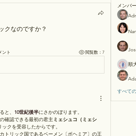
メンバ
Adr
ックなのですか？
Nan
Jos
メント
閲覧数：7
順
Ada
すべての
ると、
10世紀後半
にさかのぼります。
の確認できる最初の君主
ミェシュコ（ミェシ
トリックを受容したからです。
カトリック国であるベーメン〔ボヘミア〕の王