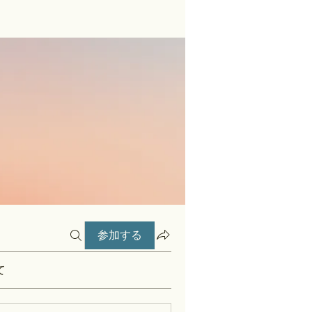
参加する
て