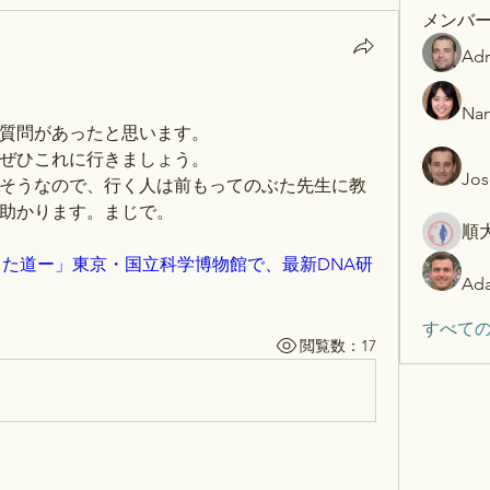
メンバ
Adr
Nan
質問があったと思います。
ぜひこれに行きましょう。
Jos
そうなので、行く人は前もってのぶた先生に教
助かります。まじで。
順
きた道ー」東京・国立科学博物館で、最新DNA研
Ada
すべての
閲覧数：17