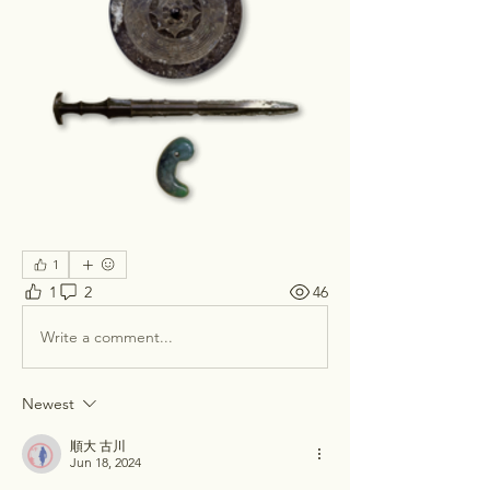
1
1
2
46
Write a comment...
Newest
順大 古川
Jun 18, 2024