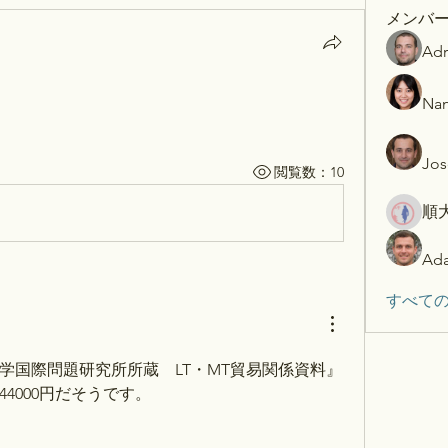
メンバ
Adr
Nan
Jos
閲覧数：10
順
Ada
すべての
学国際問題研究所所蔵　LT・MT貿易関係資料』
4000円だそうです。