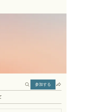
参加する
て