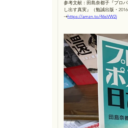
参考文献：田島奈都子『プロパ
し出す真実』（勉誠出版・201
⇢
https://amzn.to/46sVW2j