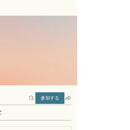
参加する
て