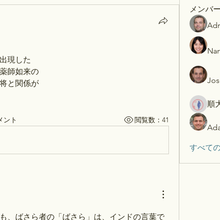
メンバ
Adr
Nan
出現した
薬師如来の
Jos
将と関係が
順
メント
閲覧数：41
Ada
すべての
も、ばさら者の「ばさら」は、
インドの言葉で