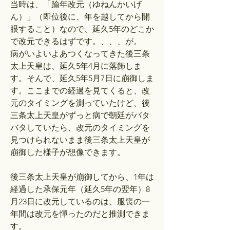
当時は、「踰年改元（ゆねんかいげ
ん）」（即位後に、年を越してから開
眼すること）なので、延久5年のどこか
で改元できるはずです。、、、が。
病がいよいよあつくなってきた後三条
太上天皇は、延久5年4月に落飾しま
す。そんで、延久5年5月7日に崩御しま
す。ここまでの経過を見てくると、改
元のタイミングを測っていたけど、後
三条太上天皇がずっと病で朝廷がバタ
バタしていたら、改元のタイミングを
見つけられないまま後三条太上天皇が
崩御した様子が想像できます。
後三条太上天皇が崩御してから、1年は
経過した承保元年（延久5年の翌年）8
月23日に改元しているのは、服喪の一
年間は改元を憚ったのだと推測できま
す。