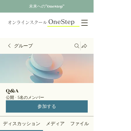
未来への”OneStep”
OneStep
オンラインスクール
グループ
Q&A
公開
·
5名のメンバー
参加する
ディスカッション
メディア
ファイル