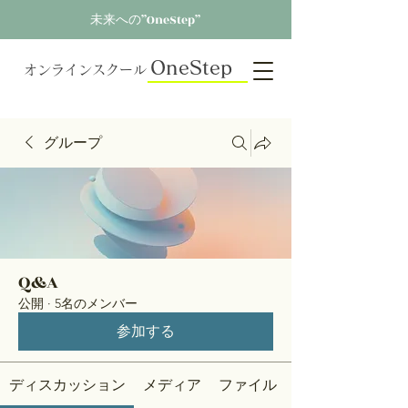
未来への”OneStep”
OneStep
オンラインスクール
グループ
Q&A
公開
·
5名のメンバー
参加する
ディスカッション
メディア
ファイル