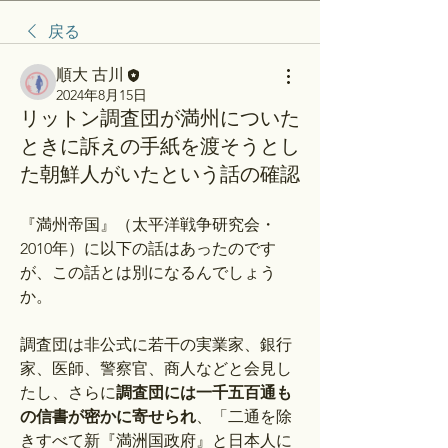
戻る
順大 古川
2024年8月15日
リットン調査団が満州についた
ときに訴えの手紙を渡そうとし
た朝鮮人がいたという話の確認
『満州帝国』（太平洋戦争研究会・
2010年）に以下の話はあったのです
が、この話とは別になるんでしょう
か。
調査団は非公式に若干の実業家、銀行
家、医師、警察官、商人などと会見し
たし、さらに
調査団には一千五百通も
の信書が密かに寄せられ
、「二通を除
きすべて新『満洲国政府』と日本人に