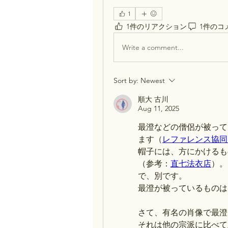
1
1件のリアクション
1件のコ
Write a comment...
Sort by:
Newest
順大 古川
Aug 11, 2025
最澄などの僧侶が被って
ます（
レファレンス協同
帽子には、方にかけるも
（参考：
直七法衣店
）。
で、別です。
最澄が被っているものは
さて、有名の肖像で最澄
それは他の宗派に比べて