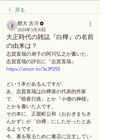
戻る
順大 古川
2024年3月20日
大正時代の雑誌『白樺』の名前
の由来は？
志賀直哉の弟子の阿川弘之が書いた、
志賀直哉の評伝に『志賀直哉』
https://amzn.to/3x3P25S
という本があるんですが、
あ、志賀直哉は白樺派の代表的作家
で、『暗夜行路』とか『小僧の神様』
とかを書いた人です。
その本に、正親町公和（おおぎまちき
んかず）が「白樺」にしたがったとあ
るようです。
今、裏を取るために書店に注文してい