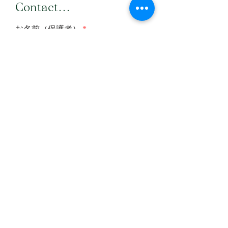
​Contact...
お名前（保護者）
メールアドレス
メールアドレス（確認）
メッセージを入力
送信する
OneStep