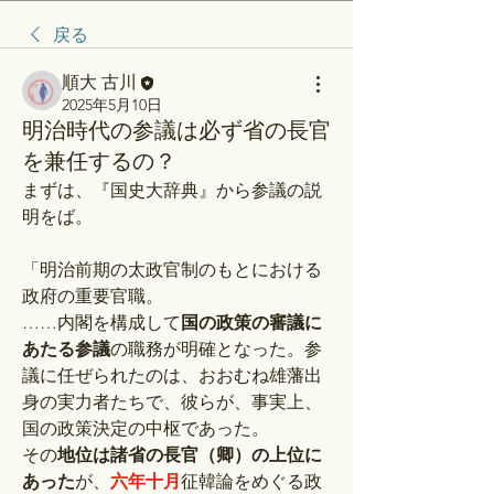
戻る
順大 古川
2025年5月10日
明治時代の参議は必ず省の長官
を兼任するの？
まずは、『国史大辞典』から参議の説
明をば。
「明治前期の太政官制のもとにおける
政府の重要官職。
……内閣を構成して
国の政策の審議に
あたる参議
の職務が明確となった。参
議に任ぜられたのは、おおむね雄藩出
身の実力者たちで、彼らが、事実上、
国の政策決定の中枢であった。
その
地位は諸省の長官（卿）の上位に
あった
が、
六年十月
征韓論をめぐる政