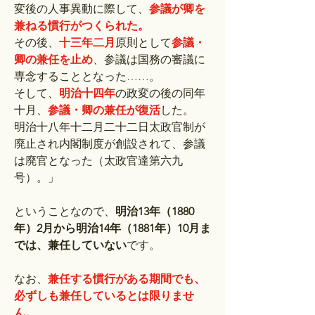
変後の人事異動に際して、
参議が卿を
兼ねる慣行がつくられた。
その後、
十三年二月
原則として
参議・
卿の兼任を止め
、参議は国務の審議に
専念することとなった……。
そして、
明治十四年
の政変の後の同年
十月、
参議・卿の兼任が復活
した。
明治十八年十二月二十二日太政官制が
廃止され内閣制度が創設されて、参議
は廃官となった（太政官達第六九
号）。」
ということなので、
明治13年（1880
年）2月から明治14年（1881年）10月ま
では、兼任していない
です。
なお、
兼任する慣行がある期間でも、
必ずしも兼任しているとは限りませ
ん。