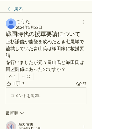
戻る
こうた
2024年5月22日
戦国時代の援軍要請について
上杉謙信が能登を攻めたとき七尾城で
籠城していた畠山氏は織田家に救援要
請
を行いましたが元々畠山氏と織田氏は
同盟関係にあったのですか？
1
1
3
57
コメントを追加…
最新順
順大 古川
2025年8月12日