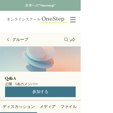
未来への”OneStep”
OneStep
オンラインスクール
グループ
Q&A
公開
·
5名のメンバー
参加する
ディスカッション
メディア
ファイル