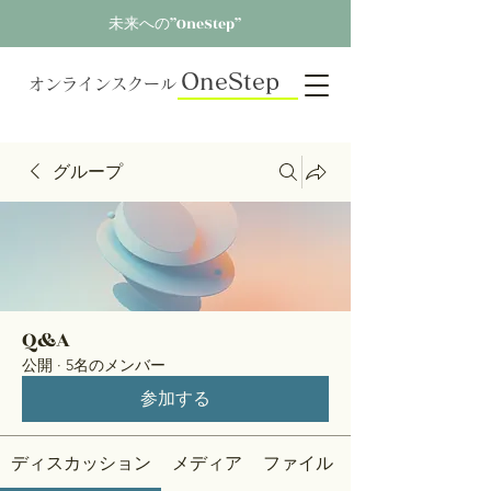
未来への”OneStep”
OneStep
オンラインスクール
グループ
Q&A
公開
·
5名のメンバー
参加する
ディスカッション
メディア
ファイル