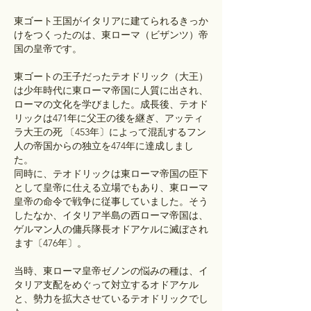
東ゴート王国がイタリアに建てられるきっか
けをつくったのは、東ローマ（ビザンツ）帝
国の皇帝です。
東ゴートの王子だったテオドリック（大王）
は少年時代に東ローマ帝国に人質に出され、
ローマの文化を学びました。成長後、テオド
リックは471年に父王の後を継ぎ、アッティ
ラ大王の死 〔453年〕によって混乱するフン
人の帝国からの独立を474年に達成しまし
た。
同時に、テオドリックは東ローマ帝国の臣下
として皇帝に仕える立場でもあり、東ローマ
皇帝の命令で戦争に従事していました。そう
したなか、イタリア半島の西ローマ帝国は、
ゲルマン人の傭兵隊長オドアケルに滅ぼされ
ます〔476年〕。
当時、東ローマ皇帝ゼノンの悩みの種は、イ
タリア支配をめぐって対立するオドアケル
と、勢力を拡大させているテオドリックでし