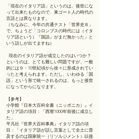
「現在のイタリア語」というのは、後世にな
って出来たものなので、東ゴート人の時代の
言語とは異なります。
（ちなみに、今年の共通テスト「世界史Ｂ」
で、ちょうど「コロンブスの時代には（イタ
リア語という）『国語』がまだ無かった」と
いう話しが出てますね）
  現在のイタリア語が成立したのはいつか？
というのは、とても難しい問題ですが、一般
的には９・10世紀頃から徐々に形成されてい
ったと考えられます。ただし、いわゆる「国
語」という形で統一されるのは、もっと後世
になってからになります。
【参考】
小学館『日本大百科全書（ニッポニカ）』イ
タリア語の項目：「西暦1000年前後に成立し
た」  
平凡社『世界大百科事典』イタリア語の項
目：「イタリア語が話し言葉として全土に普
及するのは国家統一（リソルジメント）以後