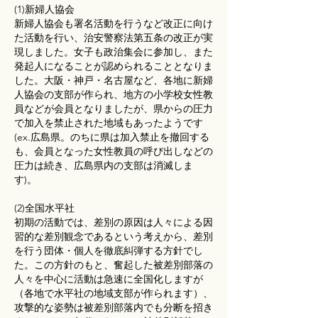
(1)新婦人協会
新婦人協会も署名活動を行うなど改正に向け
た活動を行い、治安警察法第五条の改正が実
現しました。女子も政治集会に参加し、また
発起人になることが認められることとなりま
した。大阪・神戸・名古屋など、各地に新婦
人協会の支部が作られ、地方の小学校女性教
員などが会員となりましたが、県からの圧力
で加入を禁止された地域もあったようです
(ex.広島県。のちに県は加入禁止を撤回する
も、会員となった女性教員の呼び出しなどの
圧力は続き、広島県内の支部は消滅しま
す)。
(2)全国水平社
初期の活動では、差別の原因は人々による因
習的な差別観念であるという考えから、差別
を行う団体・個人を徹底糾弾する方針でし
た。この方針のもと、奮起した被差別部落の
人々を中心に活動は急速に全国化しますが
（各地で水平社の地域支部が作られます）、
攻撃的な姿勢は被差別部落内でも分断を招き