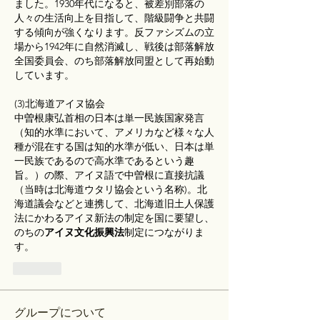
ました。1930年代になると、被差別部落の
人々の生活向上を目指して、階級闘争と共闘
する傾向が強くなります。反ファシズムの立
場から1942年に自然消滅し、戦後は部落解放
全国委員会、のち部落解放同盟として再始動
しています。
(3)北海道アイヌ協会
中曽根康弘首相の日本は単一民族国家発言
（知的水準において、アメリカなど様々な人
種が混在する国は知的水準が低い、日本は単
一民族であるので高水準であるという趣
旨。）の際、アイヌ語で中曽根に直接抗議
（当時は北海道ウタリ協会という名称)。北
海道議会などと連携して、北海道旧土人保護
法にかわるアイヌ新法の制定を国に要望し、
のちの
アイヌ文化振興法
制定につながりま
す。
Like
グループについて