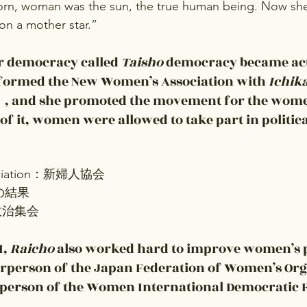
n, woman was the sun, the true human being. Now she
 on a mother star.”
 democracy called 
Taisho
 democracy became act
 formed the New Women’s Association with 
Ichik
d she promoted the movement for the women’
t of it, women were allowed to take part in politic
ociation：新婦人協会
：～の結果
g：政治集会
, 
Raicho
 also worked hard to improve women’s p
airperson of the Japan Federation of Women’s Org
rperson of the Women International Democratic 