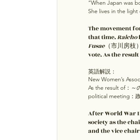
“When Japan was bor
She lives in the light
The movement for
that time. 
Raicho
Fusae
（市川房枝）, an
vote. As the resul
英語解説：
New Women’s Ass
As the result of
political meetin
After World War II
society as the ch
and the vice chai