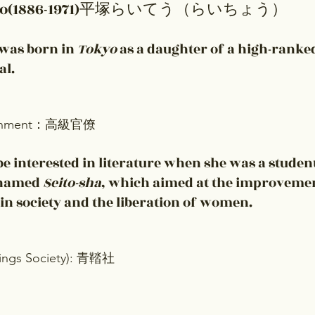
aicho(1886-1971)平塚らいてう（らいちょう）
 was born in 
Tokyo
 as a daughter of a high-ranke
al.
overnment：高級官僚
 be interested in literature when she was a studen
named 
Seito-sha
, which aimed at the improvemen
in society and the liberation of women.
kings Society): 青鞜社