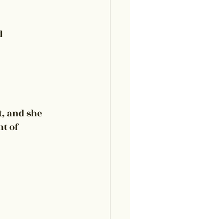
d 
t, and she 
t of 