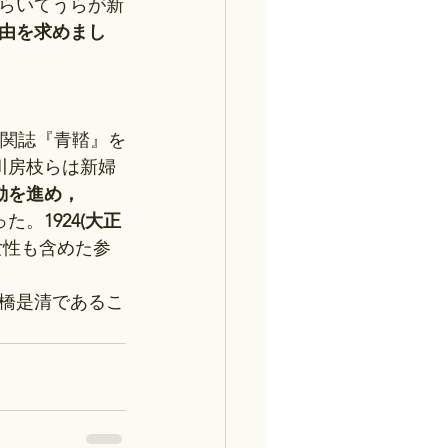
塚らいてうらが新
由を求めまし
，機関誌『青鞜』を
川房枝らは新婦
動を進め，
った。
1924(大正
女性も含めた参
橋是清であるこ