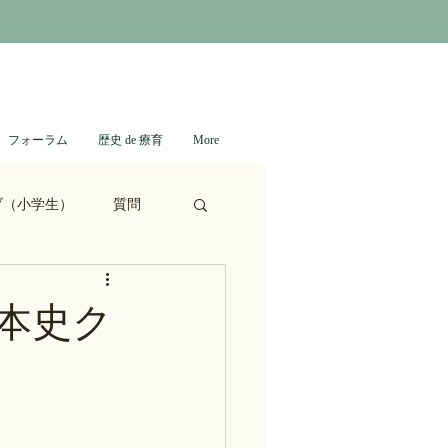
フォーラム
歴史 de 療育
More
ブ（小学生）
質問
ない日本史
本史ク
進撃の巨人
通信