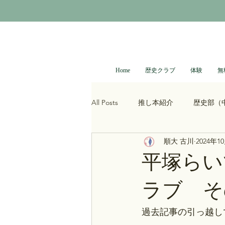
Home
歴史クラブ
体験
無
All Posts
推し本紹介
歴史部（
順大 古川
2024年1
大河ドラマ
べらぼう
光
平塚ら
ラブ そ
青木裕司と中島浩二の世界史ch
過去記事の引っ越し
レトロゲーム
科学・技術史