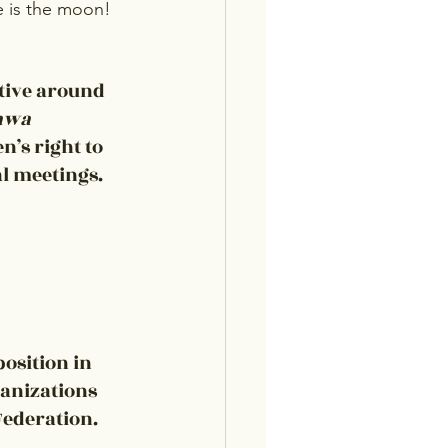
 is the moon! 
ive around 
awa 
s right to 
al meetings.
osition in 
anizations 
Federation.