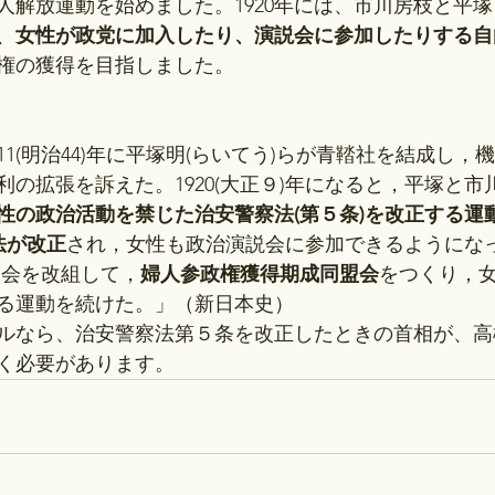
人解放運動を始めました。1920年には、市川房枝と平
、
女性が政党に加入したり、演説会に参加したりする自
権の獲得を目指しました。
11(明治44)年に平塚明(らいてう)らが青鞜社を結成し
の拡張を訴えた。1920(大正９)年になると，平塚と市
性の政治活動を禁じた治安警察法(第５条)を改正する運
同法が改正
され，女性も政治演説会に参加できるようにな
協会を改組して，
婦人参政権獲得期成同盟会
をつくり，
る運動を続けた。」（新日本史）
ルなら、治安警察法第５条を改正したときの首相が、高
く必要があります。