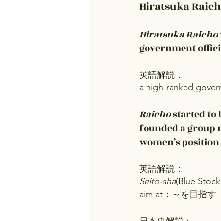
Hiratsuka R
Hiratsuka Raicho
government offici
英語解説：
a high-ranked g
Raicho
 started to
founded a group 
women’s position 
英語解説：
Seito-sha
(Blue Stoc
aim at：～を目指す
日本史解説：