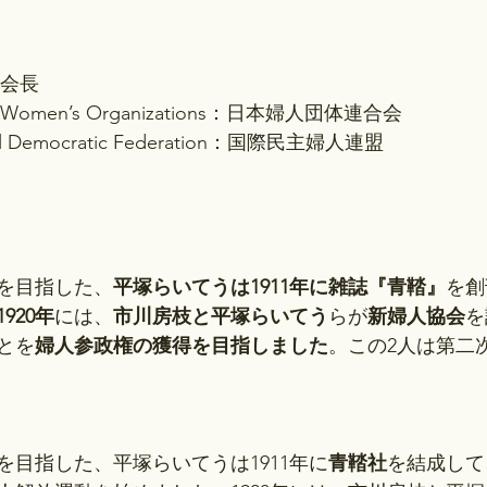
：副会長
n of Women’s Organizations：日本婦人団体連合会
onal Democratic Federation：国際民主婦人連盟
を目指した、
平塚らいてうは1911年に雑誌『青鞜』
を創
1920年
には、
市川房枝と平塚らいてう
らが
新婦人協会
を
とを
婦人参政権の獲得を目指しました
。この2人は第二
を目指した、平塚らいてうは1911年に
青鞜社
を結成して