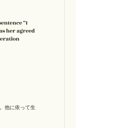
sentence “I 
s her agreed 
eration 
。他に依って生