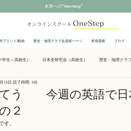
未来への”OneStep”
OneStep
オンラインスクール
料プリント/動画
歴史・地理クラブ会員様ページ
単発講座
ブログ
中学生～高校生）
日本史研究会（高校生）
歴史・地理クラ
0月16日
読了時間: 4分
る君へ
鎌倉殿の13人
思考力を鍛える日本史
誰も得し
いてう 今週の英語で日
の２
総理大臣列伝
ショーグン列伝
鬼滅の刃
ONEPIECE
です。
大学受験
豊臣兄弟
古文書くずし字勉強会
歴史部