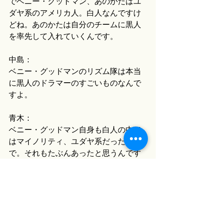
でベニー・グッドマン、あのかたはユ
ダヤ系のアメリカ人。白人なんですけ
どね。あのかたは自分のチームに黒人
を率先して入れていくんです。
中島：
ベニー・グッドマンのリズム隊は本当
に黒人のドラマーのすごいものなんで
すよ。
青木：
ベニー・グッドマン自身も白人の中で
はマイノリティ、ユダヤ系だったの
で。それもたぶんあったと思うんです
よね。音楽の分野では人種の垣根とい
うのは少しずつ、取っ払われるまでは
いかないけども、それで20世紀になっ
ても差別は続くと。第二次世界大戦。
第一次世界大戦のときも黒人の部隊は