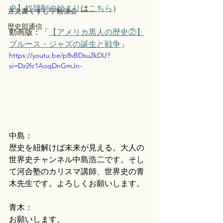
史】奴隷制の始まり
は
こちら
）
古文書くずし字勉強会
歴史部通信
動画版：「
【アメリカ黒人の歴史②】
ブルース・ジャズの誕生と戦争
」 
https://youtu.be/p8vBDsu2kDU?
si=Dz2fc1AoqDnGmJn-
中島：
歴史を紐解けば未来が見える。大人の
世界史チャンネル中島浩二です。そし
て河合塾のカリスマ講師、世界史の青
木先生です。よろしくお願いします。
青木：
お願いします。