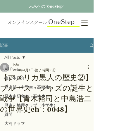
未来への”OneStep”
OneStep
オンラインスクール
記事
All Posts
info
All Posts
2024年4月1日
読了時間: 8分
【アメリカ黒人の歴史②】
推し本紹介
ブルース・ジャズの誕生と
歴史部（中学生～高校生）
戦争【青木裕司と中島浩二
日本史研究会（高校生）
歴史・地理クラブ（小学生）
の世界史ch：0048】
質問
大河ドラマ