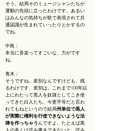
そう。結局そのミュージシャンたちが
運動の先頭に立ったわけです。あるい
はみんなの気持ちが歌で表現されて共
通認識が生まれていったりとかするの
でね。
中島：
本当に音楽ってすごいな、力がです
ね。
青木：
そうですね。差別なんですけども、残
るわけです、差別は。これまで100年以
上にわたって黒人を奴隷としてこき使
ってきた白人たち、今更平等だと言わ
れてもねというので結局
州単位で黒人
が実際に権利を行使できないような法
律を作っちゃう
んですよ。たとえば黒
人の多くは読み書きできないと。読み