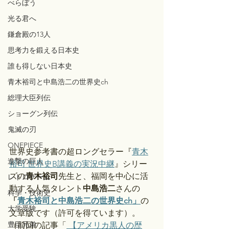
べらぼう
光る君へ
鎌倉殿の13人
思考力を鍛える日本史
誰も得しない日本史
青木裕司と中島浩二の世界史ch
総理大臣列伝
ショーグン列伝
鬼滅の刃
ONEPIECE
世界史参考書の超ロングセラー『
青木
進撃の巨人
裕司 世界史B講義の実況中継
』シリー
ズの
青木裕司
先生と、福岡を中心に活
レトロゲーム
動する人気タレント
中島浩二
さんの
科学・技術史
「
青木裕司と中島浩二の世界史ch」
の
大学受験
文章版です（許可を得ています）。
豊臣兄弟
（前回の記事「
【アメリカ黒人の歴