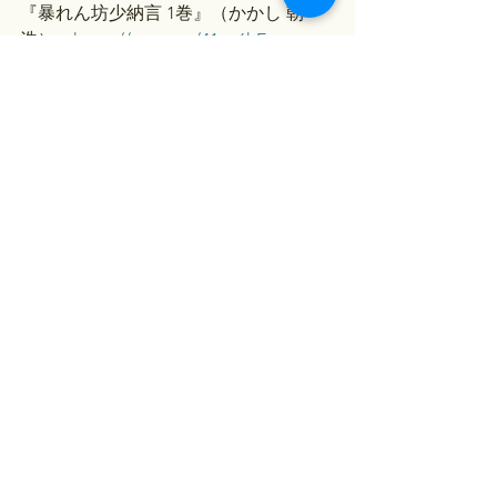
『暴れん坊少納言 1巻』（かかし 朝
浩）→
https://amzn.to/41zq6hE
#大河ドラマ
#光る君へ
平安時代
古代史
光る君へ
大河ドラマ
すべて表示
最新記事