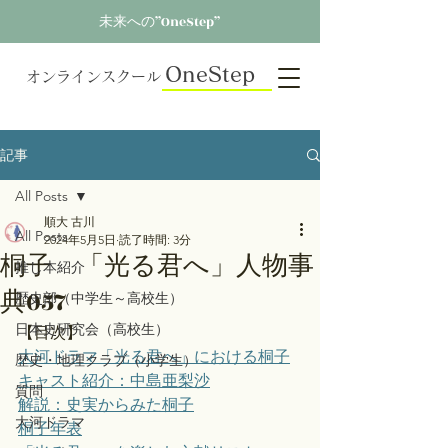
未来への”OneStep”
OneStep
オンラインスクール
記事
All Posts
順大 古川
All Posts
2024年5月5日
読了時間: 3分
桐子 「光る君へ」人物事
推し本紹介
典057
歴史部（中学生～高校生）
日本史研究会（高校生）
【目次】
大河ドラマ「光る君へ」における桐子
歴史・地理クラブ（小学生）
キャスト紹介：中島亜梨沙
質問
解説：史実からみた桐子
大河ドラマ
桐子年表