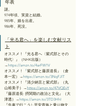
年表
謎。
974年頃、実資と結婚。
985年、娘を出産。
986年、死没。
「光る君へ」を楽しむ文献リス
ト
オススメ！『光る君へ〈紫式部とその
時代〉』（NHK出版）
→
https://amzn.to/4arFW1V
オススメ！
『
紫式部と藤原道長』（倉
本一宏）→
https://amzn.to/3NqFJlT
オススメ！『清少納言と紫式部』（丸
山裕美子）→
https://amzn.to/47VQEvY
『藤原道長: 摂関期の政治と文化』（大
津透）→
https://amzn.to/3TD3HhI
『牛車で行こう!: 平安貴族と乗り物文