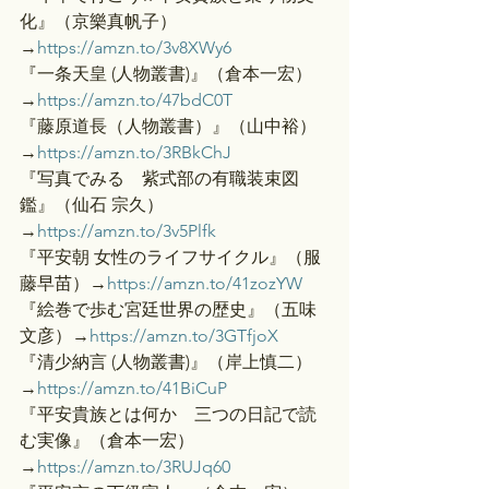
化』（京樂真帆子）
→
https://amzn.to/3v8XWy6
『一条天皇 (人物叢書)』（倉本一宏）
→
https://amzn.to/47bdC0T
『藤原道長（人物叢書）』（山中裕）
→
https://amzn.to/3RBkChJ
『写真でみる　紫式部の有職装束図
鑑』（仙石 宗久）
→
https://amzn.to/3v5Plfk
『平安朝 女性のライフサイクル』（服
藤早苗）→
https://amzn.to/41zozYW
『絵巻で歩む宮廷世界の歴史』（五味
文彦）→
https://amzn.to/3GTfjoX
『清少納言 (人物叢書)』（岸上慎二）
→
https://amzn.to/41BiCuP
『平安貴族とは何か　三つの日記で読
む実像』（倉本一宏）
→
https://amzn.to/3RUJq60