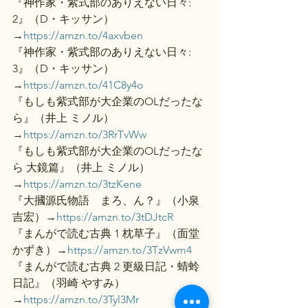
『神作家・紫式部のありえない日々: 
2』（D・キッサン）
→
https://amzn.to/4axvben
『神作家・紫式部のありえない日々: 
3』（D・キッサン）
→
https://amzn.to/41C8y4o
『もしも紫式部が大企業のOLだったな
ら』（井上 ミノル）
→
https://amzn.to/3RrTvWw
『もしも紫式部が大企業のOLだったな
ら 大鏡篇』（井上 ミノル）
→
https://amzn.to/3tzKene
『大摑源氏物語　まろ、ん？』（小泉
吉宏）→
https://amzn.to/3tDJtcR
『まんがで読む古典 1 枕草子』（面堂 
かずき）→
https://amzn.to/3TzVwm4
『まんがで読む古典 2 更級日記・蜻蛉
日記』（羽崎 やすみ）
→
https://amzn.to/3Tyl3Mr