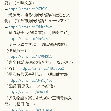
篇』（五味文彦）
→
https://amzn.to/47fQ0Iu
『光源氏に迫る: 源氏物語の歴史と文
化』（宇治市源氏物語ミュージアム）
→
https://amzn.to/3Nzs5wz
『藤原彰子 (人物叢書)』（服藤 早苗）
→
https://amzn.to/4aA73I4
『キャラ絵で学ぶ！ 源氏物語図鑑』
（伊藤賀一）
→
https://amzn.to/479NS55
『完全解説 装束の描き方』（ながさわ
とろ）→
https://amzn.to/48oVba2
『平安時代天皇列伝』（樋口健太郎）
→
https://amzn.to/3v9CjNX
『図説 藤原氏』（木本好信）
→
https://amzn.to/48403lc
『源氏物語を楽しむための王朝貴族入
門』（繁田 信一）
→
https://amzn.to/487H4GB