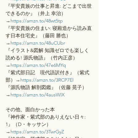
『平安貴族の仕事と昇進: どこまで出世
できるのか』（井上 幸治）
→
https://amzn.to/48wt5tp
『平安貴族の住まい: 寝殿造から読み直
す日本住宅史』（藤田 勝也）
→
https://amzn.to/48uCUbr
『イラスト&図解 知識ゼロでも楽しく
読める! 源氏物語』（竹内正彦）
→
https://amzn.to/47e6MYq
『紫式部日記　現代語訳付き』（紫式
部）→
https://amzn.to/3RCP7El
『源氏物語 解剖図鑑』（佐藤 晃子）
→
https://amzn.to/4ausWIX
その他、面白かった本
『神作家・紫式部のありえない日々: 
1』（D・キッサン）
→
https://amzn.to/3TwrGyZ