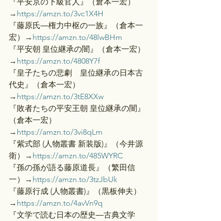
『平安京の下級官人』（倉本一宏）
→
https://amzn.to/3vc1X4H
『藤原氏―権力中枢の一族』（倉本一
宏）→
https://amzn.to/48lwBHm
『平安朝 皇位継承の闇』（倉本一宏）
→
https://amzn.to/4808Y7f
『皇子たちの悲劇　皇位継承の日本古
代史』（倉本一宏）
→
https://amzn.to/3tE8XXw
『敗者たちの平安王朝 皇位継承の闇』
（倉本一宏）
→
https://amzn.to/3vi8qLm
『紫式部 (人物叢書 新装版)』（今井源
衛）→
https://amzn.to/485WYRC
『孫の孫が語る藤原道長』（繁田信
一）→
https://amzn.to/3tzJbUk
『藤原行成 (人物叢書)』（黒板伸夫）
→
https://amzn.to/4avVn9q
『文学で読む日本の歴史―古典文学