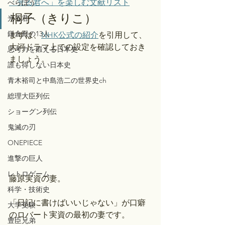
「光る君へ」を楽しむ文献リスト
べらぼう
桐子（きりこ）
光る君へ
鎌倉殿の13人
まずは、
NHK公式の紹介
を引用して、
大河ドラマ上での設定を確認しておき
思考力を鍛える日本史
ましょう。
誰も得しない日本史
青木裕司と中島浩二の世界史ch
総理大臣列伝
ショーグン列伝
鬼滅の刃
ONEPIECE
進撃の巨人
レトロゲーム
藤原実資の妻。
科学・技術史
「日記に書けばいいじゃない」が口癖
大学受験
のロバート実資の最初の妻です。
豊臣兄弟