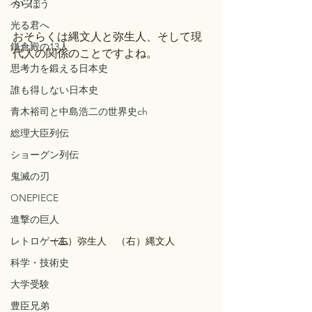
か？
」
べらぼう
光る君へ
おそらくは縄文人と弥生人、そして現
鎌倉殿の13人
代人の関係のことですよね。
思考力を鍛える日本史
誰も得しない日本史
青木裕司と中島浩二の世界史ch
総理大臣列伝
ショーグン列伝
鬼滅の刃
ONEPIECE
進撃の巨人
レトロゲーム
（左）弥生人　（右）縄文人
科学・技術史
大学受験
豊臣兄弟