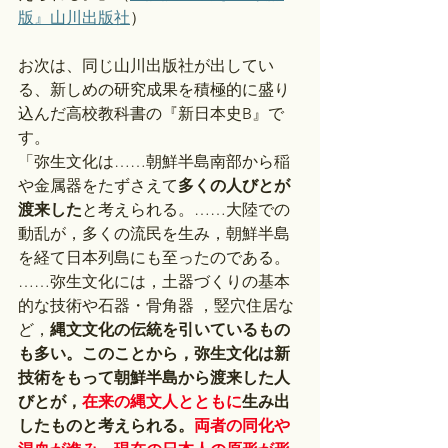
版』山川出版社
）
お次は、同じ山川出版社が出してい
る、新しめの研究成果を積極的に盛り
込んだ高校教科書の『新日本史B』で
す。
「弥生文化は……朝鮮半島南部から稲
や金属器をたずさえて
多くの人びとが
渡来した
と考えられる。……大陸での
動乱が，多くの流民を生み，朝鮮半島
を経て日本列島にも至ったのである。
……弥生文化には，土器づくりの基本
的な技術や石器・骨角器 ，竪穴住居な
ど，
縄文文化の伝統を引いているもの
も多い。このことから，弥生文化は新
技術をもって朝鮮半島から渡来した人
びとが，
在来の縄文人とともに
生み出
したものと考えられる。
両者の同化や