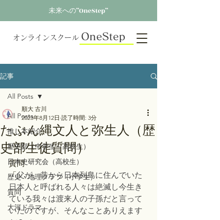
未来への”OneStep”
OneStep
オンラインスクール
記事
All Posts
順大 古川
All Posts
2023年8月12日
読了時間: 3分
たぶん縄文人と弥生人（歴
推し本紹介
史部生徒質問）
歴史部（中学生～高校生）
日本史研究会（高校生）
質問
「
父が、昔から日本列島に住んでいた
歴史・地理クラブ（小学生）
日本人と呼ばれる人々は絶滅し今生き
質問
ている我々は渡来人の子孫だと言って
大河ドラマ
いたのですが、そんなことありえます