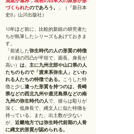
混血が進み，現在の日本人の原形が形
づくられた
のであろう。
」（『新日本
史B』山川出版社）
10年ほど前に、比較的新鋭の研究者た
ちが執筆したシリーズもあげておきま
す。
「前述した
弥生時代の人の形質の特徴
（※顔の凹凸が平坦で、面長。身長が
高い）
は、主に九州北部や山口県の人
たちのもので「渡来系弥生人」といわ
れる人たちの特徴である。
こうした特
徴と少し
違った形質を持つのは、長崎
県などの西北九州や鹿児島県などの南
九州の弥生時代の人
で、彼らは彫りが
深く、低身長で、縄文人に似た特徴を
持っている。また、出土数が少ない
が、
近畿地方では弥生時代前期の人骨
に縄文的形質が認められる。