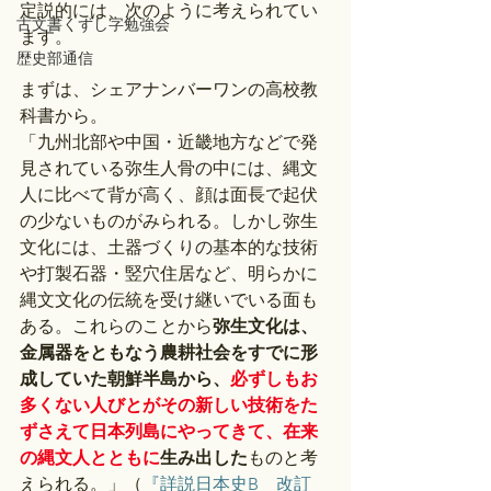
定説的には、次のように考えられてい
古文書くずし字勉強会
ます。
歴史部通信
まずは、シェアナンバーワンの高校教
科書から。
「九州北部や中国・近畿地方などで発
見されている弥生人骨の中には、縄文
人に比べて背が高く、顔は面長で起伏
の少ないものがみられる。しかし弥生
文化には、土器づくりの基本的な技術
や打製石器・竪穴住居など、明らかに
縄文文化の伝統を受け継いでいる面も
ある。これらのことから
弥生文化は、
金属器をともなう農耕社会をすでに形
成していた朝鮮半島から、
必ずしもお
多くない人びとがその新しい技術をた
ずさえて日本列島にやってきて、在来
の縄文人とともに
生み出した
ものと考
えられる。」（
『詳説日本史B　改訂