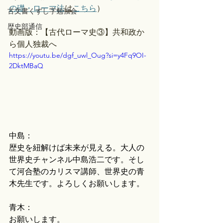
の礎・ローマ法
は
こちら
）
古文書くずし字勉強会
歴史部通信
動画版：【古代ローマ史③】共和政か
ら個人独裁へ
https://youtu.be/dgf_uwl_Oug?si=y4Fq9OI-
2DktMBaQ
中島：
歴史を紐解けば未来が見える。大人の
世界史チャンネル中島浩二です。そし
て河合塾のカリスマ講師、世界史の青
木先生です。よろしくお願いします。
青木：
お願いします。