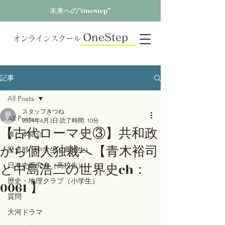
未来への”OneStep”
OneStep
オンラインスクール
記事
All Posts
スタッフきつね
All Posts
2024年6月3日
読了時間: 10分
【古代ローマ史③】共和政
推し本紹介
から個人独裁へ【青木裕司
歴史部（中学生～高校生）
と中島浩二の世界史ch：
日本史研究会（高校生）
歴史・地理クラブ（小学生）
0061 】
質問
大河ドラマ