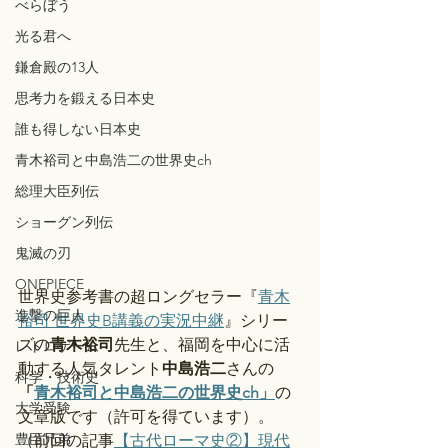
べらぼう
光る君へ
鎌倉殿の13人
思考力を鍛える日本史
誰も得しない日本史
青木裕司と中島浩二の世界史ch
総理大臣列伝
ショーグン列伝
鬼滅の刃
ONEPIECE
世界史参考書の超ロングセラー『
青木
進撃の巨人
裕司 世界史B講義の実況中継
』シリー
ズの
青木裕司
先生と、福岡を中心に活
レトロゲーム
動する人気タレント
中島浩二
さんの
科学・技術史
「
青木裕司と中島浩二の世界史ch」
の
大学受験
文章版です（許可を得ています）。
豊臣兄弟
（前回の記事
【古代ローマ史②】現代