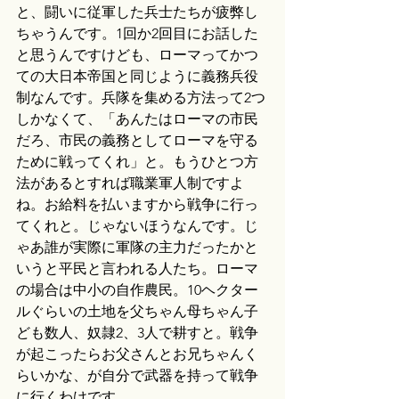
と、闘いに従軍した兵士たちが疲弊し
ちゃうんです。1回か2回目にお話した
と思うんですけども、ローマってかつ
ての大日本帝国と同じように義務兵役
制なんです。兵隊を集める方法って2つ
しかなくて、「あんたはローマの市民
だろ、市民の義務としてローマを守る
ために戦ってくれ」と。もうひとつ方
法があるとすれば職業軍人制ですよ
ね。お給料を払いますから戦争に行っ
てくれと。じゃないほうなんです。じ
ゃあ誰が実際に軍隊の主力だったかと
いうと平民と言われる人たち。ローマ
の場合は中小の自作農民。10ヘクター
ルぐらいの土地を父ちゃん母ちゃん子
ども数人、奴隷2、3人で耕すと。戦争
が起こったらお父さんとお兄ちゃんく
らいかな、が自分で武器を持って戦争
に行くわけです。