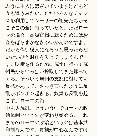
ふうに本人はほざいていますけどもど
うも違うみたい。ただいろんなチャン
スを利用してシーザーの祖先たちがそ
こそこの金は持っていたと。ただロー
マの場合、高級官職に就くためにはお
金をばらまかなきゃいかんのですよ。
だから偉い役人になろうと思ったらだ
いたいひと財産を失ってしまうんで
す。財産を作るために属州に行って属
州民からいっぱい搾取してまた帰って
くる。そういう属州の支配に対しても
反発があって、さっき言ったように反
乱がボンボン起きる。奴隷も反乱を起
こす。ローマの街
中も大混乱。そういう中でローマの政
治体制というのが変わり始める。これ
までのローマの政治というのは基本共
和制なんです。貴族が中心なんですけ