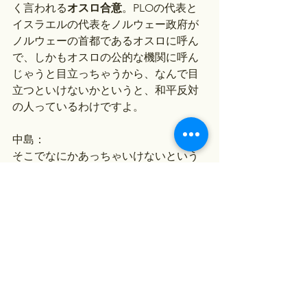
く言われる
オスロ合意
。PLOの代表と
イスラエルの代表をノルウェー政府が
ノルウェーの首都であるオスロに呼ん
で、しかもオスロの公的な機関に呼ん
じゃうと目立っちゃうから、なんで目
立つといけないかというと、和平反対
の人っているわけですよ。
中島：
そこでなにかあっちゃいけないという
ことなんですよね。
青木：
そう。イスラエルの側にもPLOなんか
と妥協しちゃいけないという人たちが
いるし、PLOの中にももちろんいるわ
けですね。イスラエルなんかと対話は
成立しないと。そういった人たちがテ
ロを起こす恐れがあるというので、こ