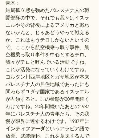
青木：
結局孤立感を強めたパレスチナ人の戦
闘部隊の中で、それでも我々はイスラ
エルやその背後によるアメリカと戦わ
ないかんと、じゃあどうやって戦える
か、これはもうテロしかないというの
で、ここから航空機乗っ取り事件、航
空機乗っ取り事件を中心とするテロ、
我々がテロと呼んでいる活動ですね、
これが活発になっていくわけですね。
ヨルダン川西岸地区とガザ地区が本来
パレスチナ人の居住地域であったにも
関わらずユダヤ国家であるイスラエル
が占領すると。この状態が20年間続く
わけですね。20年間続いたあとの1987
年にパレスチナ人の青年たち、その我
慢が限界に達するわけです。1987年に
インティファーダ
というアラビア語で
放棄、武装蜂起、これを意味するんで