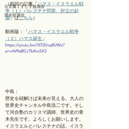
（前回の記事「
ハマス・イスラエル戦
古文書くずし字勉強会
争（１）パレスチナ問題、対立の起
歴史部通信
源
」は
こちら
）
動画版：「
ハマス・イスラエル戦争
（２）ハマス誕生
」 
https://youtu.be/76T2Uvq8UWo?
si=rAV9a8lCcTbKmSX3
中島：
歴史を紐解けば未来が見える。大人の
世界史チャンネル中島浩二です。そし
て河合塾のカリスマ講師、世界史の青
木先生です。よろしくお願いします。
イスラエルとパレスチナの話、イスラ