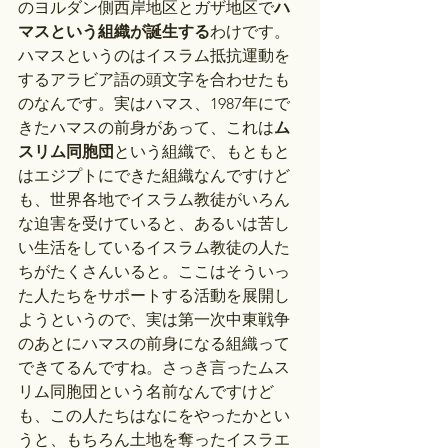
のヨルダン側西岸地区とガザ地区で
ハ
マスという組織が誕生する
わけです。
ハマスというのはイスラム抵抗運動を
するアラビア語の頭文字を合わせたも
のなんです。実はハマス、1987年にで
きたハマスの前身があって、これは
ム
スリム同胞団
という組織で、もともと
はエジプトにできた組織なんですけど
も、世界各地でイスラム教徒がいろん
な迫害を受けていると、あるいは苦し
い生活をしているイスラム教徒の人た
ちがたくさんいると。ここはそういっ
た人たちをサポートする活動を展開し
ようというので、実は第一次中東戦争
のあとにハマスの前身になる組織って
できてるんですね。さっき言ったムス
リム同胞団という名前なんですけど
も、この人たちはなにをやったかとい
うと、もちろん土地を奪ったイスラエ