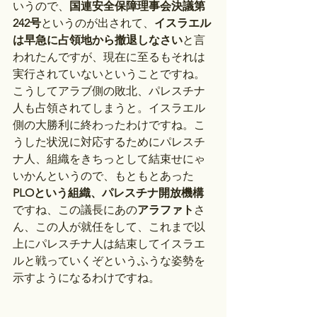
いうので、
国連安全保障理事会決議第
242号
というのが出されて、
イスラエル
は早急に占領地から撤退しなさい
と言
われたんですが、現在に至るもそれは
実行されていないということですね。
こうしてアラブ側の敗北、パレスチナ
人も占領されてしまうと。イスラエル
側の大勝利に終わったわけですね。こ
うした状況に対応するためにパレスチ
ナ人、組織をきちっとして結束せにゃ
いかんというので、もともとあった
PLOという組織、パレスチナ開放機構
ですね、この議長にあの
アラファト
さ
ん、この人が就任をして、これまで以
上にパレスチナ人は結束してイスラエ
ルと戦っていくぞというふうな姿勢を
示すようになるわけですね。