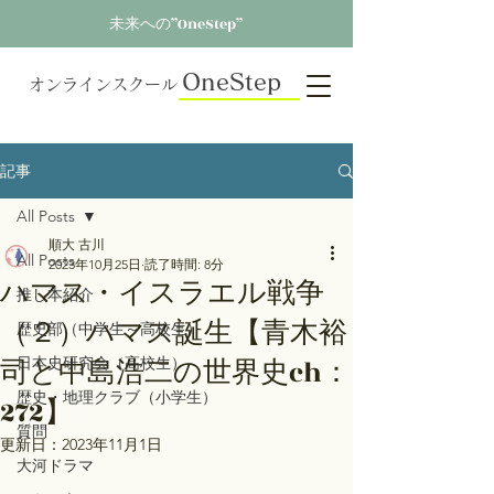
未来への”OneStep”
OneStep
オンラインスクール
記事
All Posts
順大 古川
All Posts
2023年10月25日
読了時間: 8分
ハマス・イスラエル戦争
推し本紹介
（２）ハマス誕生【青木裕
歴史部（中学生～高校生）
司と中島浩二の世界史ch：
日本史研究会（高校生）
歴史・地理クラブ（小学生）
272】
質問
更新日：
2023年11月1日
大河ドラマ