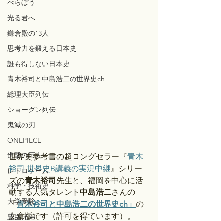
べらぼう
光る君へ
鎌倉殿の13人
思考力を鍛える日本史
誰も得しない日本史
青木裕司と中島浩二の世界史ch
総理大臣列伝
ショーグン列伝
鬼滅の刃
ONEPIECE
進撃の巨人
世界史参考書の超ロングセラー『
青木
裕司 世界史B講義の実況中継
』シリー
レトロゲーム
ズの
青木裕司
先生と、福岡を中心に活
科学・技術史
動する人気タレント
中島浩二
さんの
大学受験
「
青木裕司と中島浩二の世界史ch」
の
文章版です（許可を得ています）。
豊臣兄弟