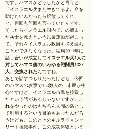
です。ハマスがどうしたかと言うと、
「イスラエル兵まだ生きてるよ。命を
助けたいんだったら釈放してくれ」
と。何回も何回も言っていたんです。
そしたらイスラエル国内でこの捕まっ
た兵士を救えという民衆運動が起こっ
て、それをイスラエル政府も抑え込む
ことができなくなった。結局2011年に
話し合いが成立して
イスラエル兵1人に
対してハマス側のいわゆる戦闘員1027
人、交換された
んですね。
あとで話すつもりだったけども、今回
のハマスの攻撃で150数人の、市民が中
心ですけど、イスラエル市民を拉致し
たという話があるじゃないですか。こ
れをやったのはもちろん人間の盾とし
て利用するという目的もあったんだろ
うけども、このときのギルラド＝シャ
リート拉致事件、この成功体験という