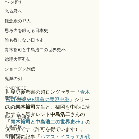
べらぼう
光る君へ
鎌倉殿の13人
思考力を鍛える日本史
誰も得しない日本史
青木裕司と中島浩二の世界史ch
総理大臣列伝
ショーグン列伝
鬼滅の刃
ONEPIECE
世界史参考書の超ロングセラー『
青木
進撃の巨人
裕司 世界史B講義の実況中継
』シリー
ズの
青木裕司
先生と、福岡を中心に活
レトロゲーム
動する人気タレント
中島浩二
さんの
科学・技術史
「
青木裕司と中島浩二の世界史ch」
の
大学受験
文章版です（許可を得ています）。
豊臣兄弟
（前回の記事「
ハマス・イスラエル戦