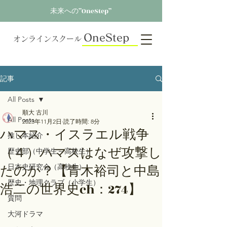
未来への”OneStep”
OneStep
オンラインスクール
記事
All Posts
順大 古川
All Posts
2023年11月2日
読了時間: 8分
ハマス・イスラエル戦争
推し本紹介
（４）ハマスはなぜ攻撃し
歴史部（中学生～高校生）
たのか？【青木裕司と中島
日本史研究会（高校生）
歴史・地理クラブ（小学生）
浩二の世界史ch：274】
質問
大河ドラマ