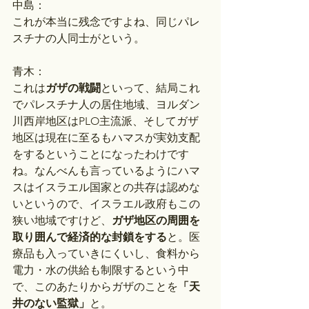
中島：
これが本当に残念ですよね、同じパレ
スチナの人同士がという。
青木：
これは
ガザの戦闘
といって、結局これ
でパレスチナ人の居住地域、ヨルダン
川西岸地区はPLO主流派、そしてガザ
地区は現在に至るもハマスが実効支配
をするということになったわけです
ね。なんべんも言っているようにハマ
スはイスラエル国家との共存は認めな
いというので、イスラエル政府もこの
狭い地域ですけど、
ガザ地区の周囲を
取り囲んで経済的な封鎖をする
と。医
療品も入っていきにくいし、食料から
電力・水の供給も制限するという中
で、このあたりからガザのことを
「天
井のない監獄」
と。