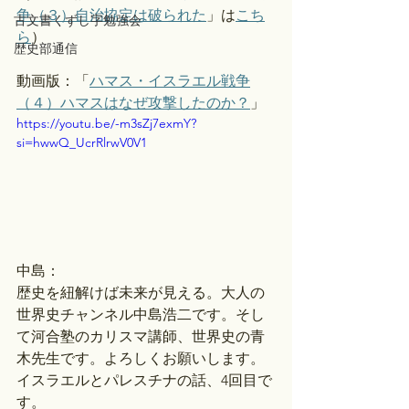
争（３）自治協定は破られた
」は
こち
古文書くずし字勉強会
ら
）
歴史部通信
動画版：「
ハマス・イスラエル戦争
（４）ハマスはなぜ攻撃したのか？
」 
https://youtu.be/-m3sZj7exmY?
si=hwwQ_UcrRlrwV0V1
中島：
歴史を紐解けば未来が見える。大人の
世界史チャンネル中島浩二です。そし
て河合塾のカリスマ講師、世界史の青
木先生です。よろしくお願いします。
イスラエルとパレスチナの話、4回目で
す。