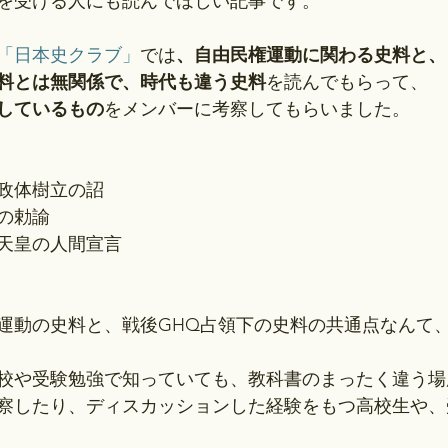
を受ける人にも読んでほしい記事です。
「日本史クラブ」
では
、自由民権運動に関わる史料と、
料とは無関係で、時代も違う史料
を読んでもらって、
しているもの
をメンバーに考察してもらいました。
憲政体樹立の詔
設の勅諭
天皇の人間宣言
運動の史料と、戦後GHQ占領下の史料の共通点なんて
校や受験勉強で知っていても、教科書のまったく違う場
察したり、ディスカッションした経験をもつ高校生や、