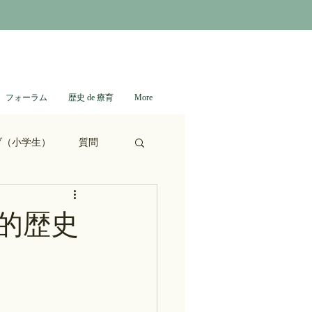
フォーラム
歴史 de 療育
More
ブ（小学生）
質問
ない日本史
的歴史
進撃の巨人
通信