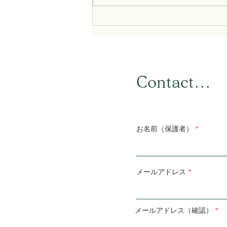
【大学受験日本史の疑問に答
えます】長州藩の後期藩政改
革・平民的欧化主義と国権
論・貨幣経済
​Contact...
お名前（保護者）
メールアドレス
メールアドレス（確認）