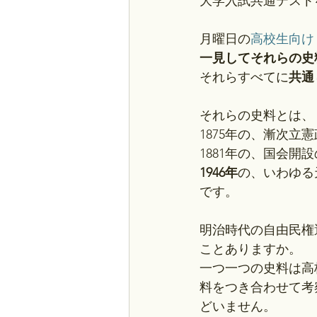
大学入試共通テスト
月曜日の
高校生向け
一見してそれらの史
それらすべてに
共通
それらの史料とは、
1875年の、漸次立
1881年の、国会開
1946年
の、いわゆる
です。
明治時代の自由民権
ことありますか。
一つ一つの史料は高
料をつき合わせて考
どいません。