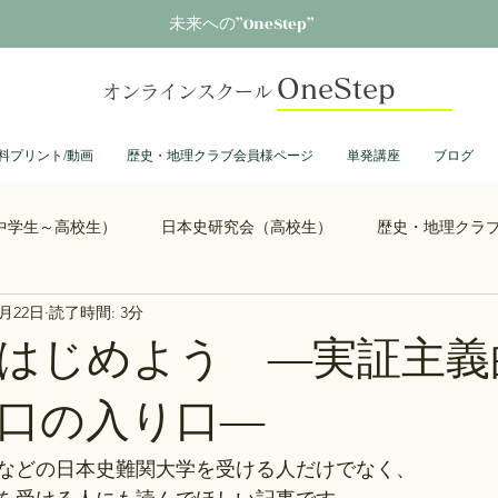
未来への”OneStep”
OneStep
オンラインスクール
料プリント/動画
歴史・地理クラブ会員様ページ
単発講座
ブログ
中学生～高校生）
日本史研究会（高校生）
歴史・地理クラ
0月22日
読了時間: 3分
る君へ
鎌倉殿の13人
思考力を鍛える日本史
誰も得し
はじめよう ―実証主義
口の入り口―
総理大臣列伝
ショーグン列伝
鬼滅の刃
ONEPIECE
などの日本史難関大学を受ける人だけでなく、
大学受験
豊臣兄弟
古文書くずし字勉強会
歴史部