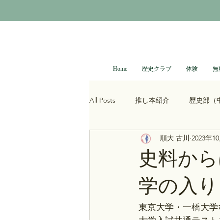
Home
歴史クラブ
体験
無
All Posts
推し本紹介
歴史部（
順大 古川
2023年1
大河ドラマ
べらぼう
光
史料から
学の入り
青木裕司と中島浩二の世界史ch
東京大学・一橋大学
レトロゲーム
科学・技術史