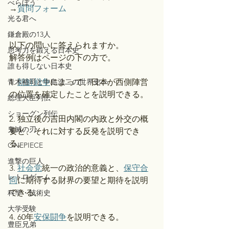
べらぼう
→
質問フォーム
光る君へ
鎌倉殿の13人
以下の問いに答えられますか。
思考力を鍛える日本史
解答例はページの下の方で。
誰も得しない日本史
青木裕司と中島浩二の世界史ch
1. 
朝鮮戦争
によって、日本が西側陣営
の位置を確定したことを説明できる。
総理大臣列伝
ショーグン列伝
2. 独立後の吉田内閣の内政と外交の概
鬼滅の刃
要と、それに対する反発を説明でき
る。
ONEPIECE
進撃の巨人
3. 
社会党
統一の政治的意義と、
保守合
レトロゲーム
同
に期待する財界の要望と期待を説明
できる。
科学・技術史
大学受験
4. 60年
安保闘争
を説明できる。
豊臣兄弟