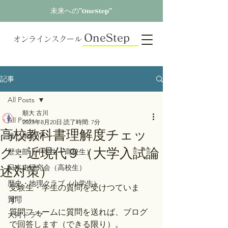
未来への”OneStep”
OneStep
オンラインスクール
記事
All Posts
順大 古川
All Posts
2023年8月20日
読了時間: 7分
高校教科書理解度チェッ
推し本紹介
ク：近現代９（大学入試論
歴史部（中学生～高校生）
述対策）
日本史研究会（高校生）
歴史・地理クラブ（小学生）
受験生・学生の質問を受けつていま
質問
す。
質問フォームに質問を送れば、ブログ
大河ドラマ
で回答します（できる限り）。