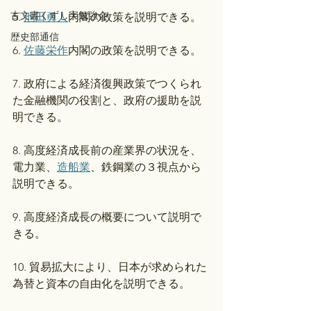
古文書くずし字勉強会
5. 
池田勇人
内閣の政策を説明できる。
歴史部通信
6. 
佐藤栄作
内閣の政策を説明できる。
7. 政府による経済復興政策でつくられ
た金融機関の役割と、政府の援助を説
明できる。
8. 高度経済成長前の産業界の状況を、
電力業、
造船業
、鉄鋼業の３視点から
説明できる。
9. 高度経済成長の概要について説明で
きる。
10. 貿易拡大により、日本が求められた
為替と資本の自由化を説明できる。