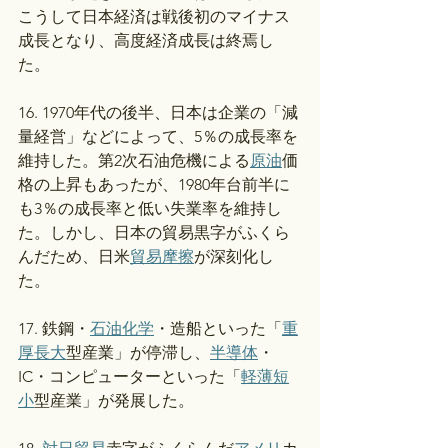
こうして日本経済は戦後初のマイナス
成長となり、高度経済成長は終焉し
た。
16. 1970年代の後半、日本は企業の「減
量経営」などによって、5％の成長率を
維持した。第2次石油危機による
原油
価
格の上昇もあったが、1980年台前半に
も3％の成長率と低い失業率を維持し
た。しかし、日本の貿易黒字がふくら
んだため、日米
貿易摩擦
が深刻化し
た。
17. 鉄鋼・
石油化学
・造船といった「
重
厚長大
型産業」が停滞し、
半導体
・
IC・コンピューターといった「
軽薄短
小
型産業」が発展した。