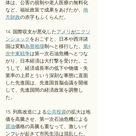
体は、公害の規制や老人医療の無料化
など、福祉政策で成果をあげたが、
地
方財政
の赤字もふくらんだ。
14. 国際収支が悪化した
アメリ
が
ニクソ
ンショック
をおこすと、日本や西洋諸
国は変動
為替相場
制へと移行した。
第4
次中東戦争
は第一次石油危機へとつな
がり、日本経済は大打撃を受けた。こ
うして、経済成長率の低下や物価・失
業率の上昇とういう深刻な事態に直面
した先進国は、先進国首脳会議を開催
して、先進国間の経済政策を調整し
た。
15. 列島改造による
公共投資
の拡大は地
価を高騰させ、第一次石油危機による
原油
価格の高騰も重なって、激しいイ
ンフレが起きて市民生活は混乱した。