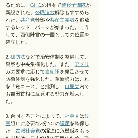
るために、
GHQ
の指令で
警察予備隊
が
新設された。
公職追放
解除もすすめら
れた、
共産党
幹部や
共産主義者
を追放
するレッド＝パージが始まった。こう
して、西側陣営の一国としての位置を
確立した。
2. 
破防法
などで治安体制を整備して、
警察も中央集権化した。また、
アメリ
カの要求に応じて
自衛隊
を発足させて
防衛体制を強化した。革新勢力はこれ
を「逆コース」と批判し、
自民党
内で
も吉田首相に反発する勢力が増大し
た。
3. 合同することによって、
社会党
は
改
憲
阻止に必要な3分の1の
議席
を確保し
た。
左派社会党
の躍進に危機感をもっ