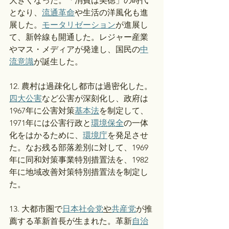
大きくなった。「消費は美徳」の時代
となり、
流通革命
や生活の洋風化も進
展した。
モータリゼーション
が進展し
て、新幹線も開通した。レジャー産業
やマス・メディアが発達し、国民の
中
流意識
が誕生した。
12. 農村は過疎化し都市は過密化した。
四大公害
など公害が深刻化し、政府は
1967年に公害対策
基本法
を制定して、
1971年には公害行政と
環境保全
の一体
化をはかるために、
環境庁
を発足させ
た。なお残る部落差別に対して、1969
年に同和対策事業特別措置法を、1982
年に地域改善対策特別措置法を制定し
た。
13. 大都市圏で
日本社会党
や
共産党
が推
薦する革新首長が生まれた。革新
自治