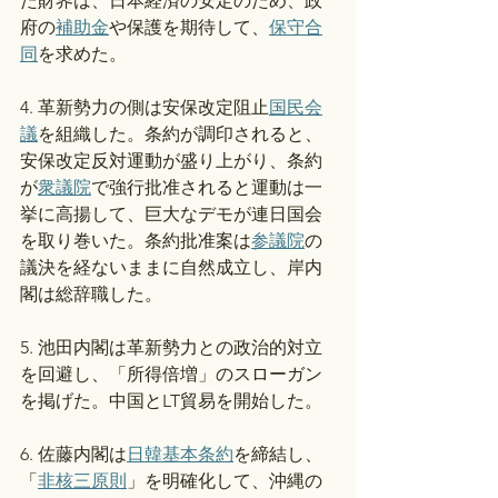
た財界は、日本経済の安定のため、政
府の
補助金
や保護を期待して、
保守合
同
を求めた。
4. 革新勢力の側は安保改定阻止
国民会
議
を組織した。条約が調印されると、
安保改定反対運動が盛り上がり、条約
が
衆議院
で強行批准されると運動は一
挙に高揚して、巨大なデモが連日国会
を取り巻いた。条約批准案は
参議院
の
議決を経ないままに自然成立し、岸内
閣は総辞職した。
5. 池田内閣は革新勢力との政治的対立
を回避し、「所得倍増」のスローガン
を掲げた。中国とLT貿易を開始した。
6. 佐藤内閣は
日韓基本条約
を締結し、
「
非核三原則
」を明確化して、沖縄の