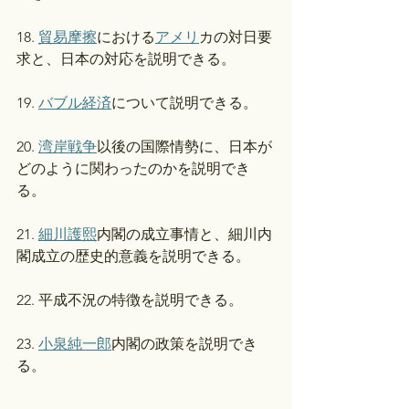
18. 
貿易摩擦
における
アメリ
カの対日要
求と、日本の対応を説明できる。
19. 
バブル経済
について説明できる。
20. 
湾岸戦争
以後の国際情勢に、日本が
どのように関わったのかを説明でき
る。
21. 
細川護熙
内閣の成立事情と、細川内
閣成立の歴史的意義を説明できる。
22. 平成不況の特徴を説明できる。
23. 
小泉純一郎
内閣の政策を説明でき
る。