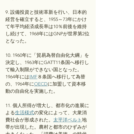
9. 設備投資と技術革新を行い、日本的
経営を確立すると、1955～73年にかけ
て年平均経済成長率は10％前後を維持
し続けて、1968年にはGNPが世界第2位
となった。
10. 1960年に「貿易為替自由化大綱」を
決定し、1963年にGATT11条国へ移行し
て輸入制限ができない国となった。
1964年には
IMF
８条国へ移行して為替
の、1964年に
OECD
に加盟して資本移
動の自由化を実施した。
11. 個人所得が増大し、都市化の進展に
よる
生活様式
の変化によって、大衆消
費社会が形成された。
太平洋ベルト
地
帯が出現した。農村と都市のひずみが