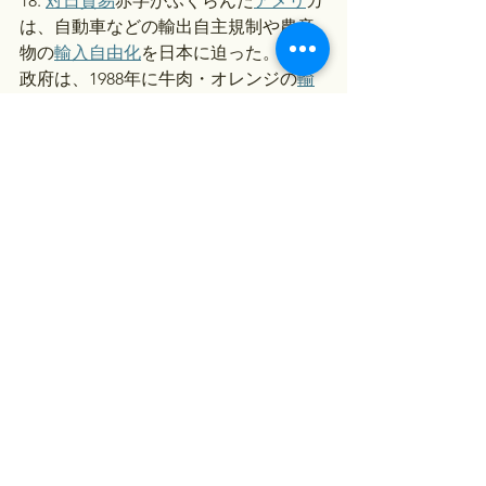
18. 
対日貿易
赤字がふくらんだ
アメリ
カ
は、自動車などの輸出自主規制や農産
物の
輸入自由化
を日本に迫った。日本
政府は、1988年に牛肉・オレンジの
輸
入自由化
を決定して1991年に実施し
た。
19. 日本は
内需
を拡大させ、景気を刺激
するために、公共事業の拡大や
公定歩
合
の引下げによる低
金利
政策をとっ
た。しかし、超低
金利
によって市場に
ダブついていた余剰資金は、土地や株
式の購入に向かい、地価や株価が高騰
した。地価と株価の高騰で泡（バブ
ル）のようにふくらんだ好況となった
ため、これを「
バブル経済
（景気）」
という。
20. 
湾岸戦争
の際、日本は
アメリ
カに