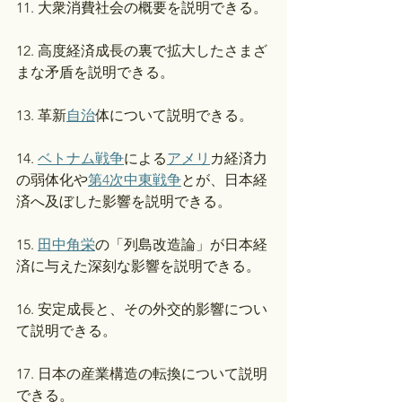
11. 大衆消費社会の概要を説明できる。
12. 高度経済成長の裏で拡大したさまざ
まな矛盾を説明できる。
13. 革新
自治
体について説明できる。
14. 
ベトナム戦争
による
アメリ
カ経済力
の弱体化や
第4次中東戦争
とが、日本経
済へ及ぼした影響を説明できる。
15. 
田中角栄
の「列島改造論」が日本経
済に与えた深刻な影響を説明できる。
16. 安定成長と、その外交的影響につい
て説明できる。
17. 日本の産業構造の転換について説明
できる。