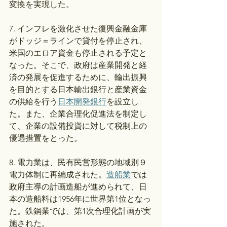
変換を実現した。
7. インフレを激化させた復興金融金庫
がドッジ＝ラインで貸付を停止され、
米国のエロア資金も停止される予定と
なった。そこで、政府は産業開発と経
済の発展を促進するために、輸出振興
を目的とする日本輸出銀行と産業資金
の供給を行う
日本開発銀行
を設立し
た。また、企業合理化促進法を制定し
て、企業の設備投資に対して税制上の
優遇措置をとった。
8. 電力業は、民有民営形態の地域別９
電力体制に再編成された。
造船業
では
政府主導の計画造船が進められて、日
本の造船料は1956年に世界第1位となっ
た。鉄鋼業では、第1次合理化計画が実
施された。