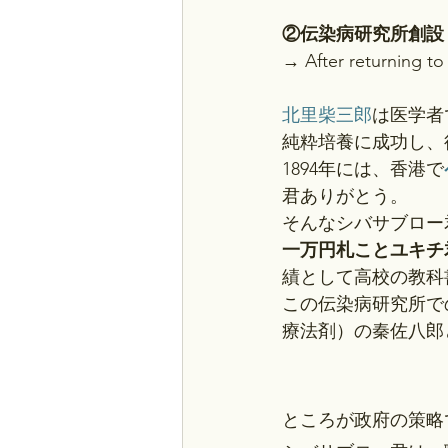
②伝染病研究所創設
→ After returning to 
北里柴三郎
は医学者
純粋培養に成功し、
1894年には、香港で
君ありがとう。
そんなシバサブロー
一万円札ことユキチ
績として高校の教科
この伝染病研究所で
療法剤）の秦佐八郎
ところが政府の策略