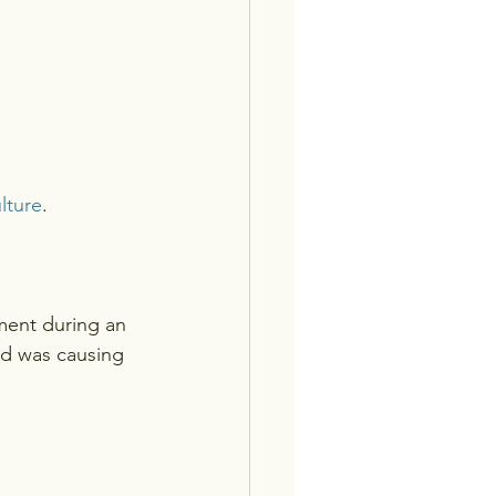
lture
.
ment during an 
ed was causing 