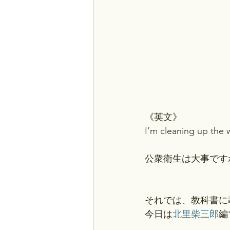
《英文》
I’m cleaning up the 
公衆衛生は大事です
それでは、教科書に
今日は
北里柴三郎
編