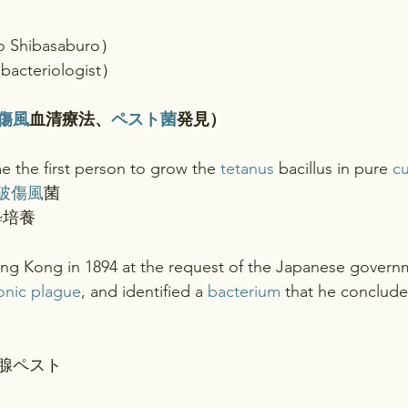
o Shibasaburo）
acteriologist）
傷風
血清療法、
ペスト菌
発見）
 the first person to grow the 
tetanus
 bacillus in pure 
cu
破傷風
菌
純粋培養
ng Kong in 1894 at the request of the Japanese govern
nic plague
, and identified a 
bacterium
 that he conclud
e…腺ペスト