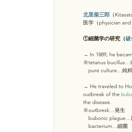
北里柴三郎
（Kitasat
医学（physician and b
①細菌学の研究（
破
→ In 1889, he became
※tetanus bucillus…
　pure culture…
→ He traveled to Ho
outbreak of the 
bubo
the disease.
※outbresk…発生
　bubonic plagu
　bacterium…細菌