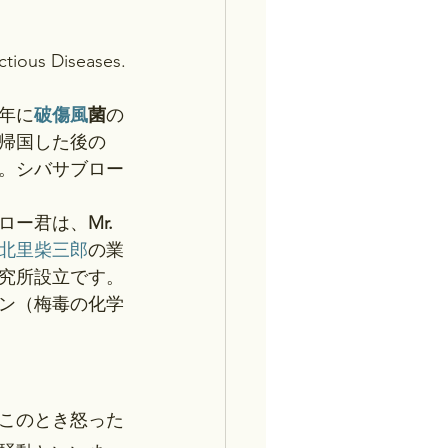
ectious Diseases.
9年に
破傷風
菌
の
帰国した後の
。シバサブロー
ロー君は、
Mr.
北里柴三郎
の業
究所設立です。
ン（梅毒の化学
このとき怒った