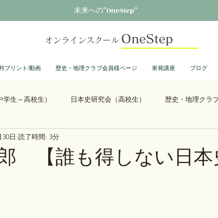
未来への”OneStep”
OneStep
オンラインスクール
料プリント/動画
歴史・地理クラブ会員様ページ
単発講座
ブログ
中学生～高校生）
日本史研究会（高校生）
歴史・地理クラ
月30日
読了時間: 3分
る君へ
鎌倉殿の13人
思考力を鍛える日本史
誰も得し
郎 【誰も得しない日本史
総理大臣列伝
ショーグン列伝
鬼滅の刃
ONEPIECE
大学受験
豊臣兄弟
古文書くずし字勉強会
歴史部