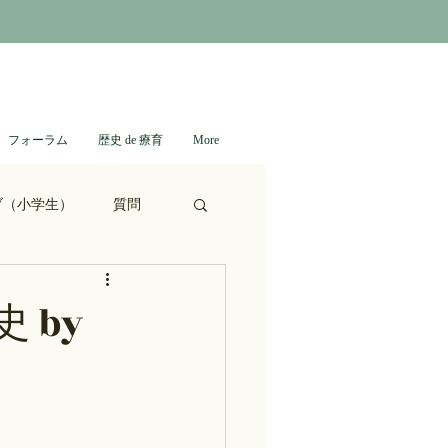
フォーラム
歴史 de 療育
More
ブ（小学生）
質問
ない日本史
 by
進撃の巨人
通信