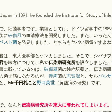
Japan in 1891, he founded the Institute for Study of Inf
で、細菌学者です。業績としては、ドイツ留学中の188
後に
破傷風
の血清療法を開発しました。また、いったん
ペスト菌
を発見しました。どちらもヤバい病気ですよね
君は、東大医学部とケンカしました。そこで、シバサブ
君
を味方につけて、私立
伝染病研究所
を設立しました。
書に載っているのは、
破傷風
菌の純粋培養と、伝染病研
の弟子筋にあたるのが、
赤痢
菌の
志賀潔
と、サル
バルサ
と、
Mr.千円札こと
野口英世
（黄熱病の研究）です。
で、なんと
伝染病研究所を東大に奪われてしまいます。