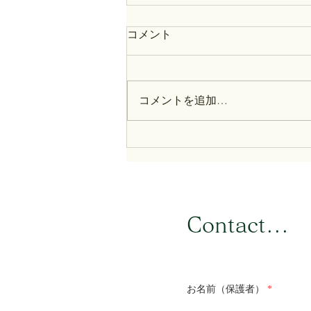
コメント
コメントを追加…
左様せい様！ 徳川家綱：シ
ョーグン列伝【誰も得しない
日本史】
​Contact...
お名前（保護者）