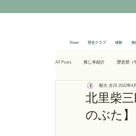
Home
歴史クラブ
体験
無
All Posts
推し本紹介
歴史部（
順大 古川
2022年4
大河ドラマ
べらぼう
光
北里柴三
のぶた】
青木裕司と中島浩二の世界史ch
レトロゲーム
科学・技術史