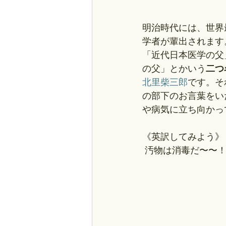
明治時代には、世界
学者が輩出されます
「近代日本医学の父
の父」とかいう
二つ
北里柴三郎
です。そ
の部下のお言葉をい
や病気に立ち向かっ
《英訳してみよう》
 汚物は消毒だ〜〜