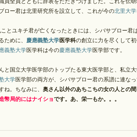
職員全員とともに辞表をたたきつけました。これを伝研
ブロー君は北里研究所を設立して、これが今の
北里大学
円札ことユキチ君が亡くなったときには、シバサブロー君
るために、
慶應義塾大学
医学科
の創立に力を尽くして初
應義塾大学
医学科は今の
慶應義塾大学
医学部です。
んと国立大学医学部のトップたる東大医学部と、私立大
塾大学
医学部の両方が、シバサブロー君の系譜に連なっ
すね。ちなみに、
奥さん以外のあちこちの女の人との間
造幣局
的にはナイショ
です。あ、栄一もか。。。