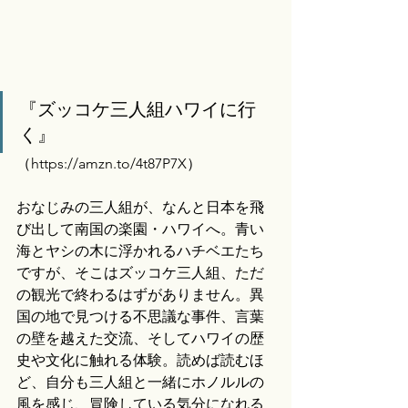
『ズッコケ三人組ハワイに行
く』
（
https://amzn.to/4t87P7X）
おなじみの三人組が、なんと日本を飛
び出して南国の楽園・ハワイへ。青い
海とヤシの木に浮かれるハチベエたち
ですが、そこはズッコケ三人組、ただ
の観光で終わるはずがありません。異
国の地で見つける不思議な事件、言葉
の壁を越えた交流、そしてハワイの歴
史や文化に触れる体験。読めば読むほ
ど、自分も三人組と一緒にホノルルの
風を感じ、冒険している気分になれる