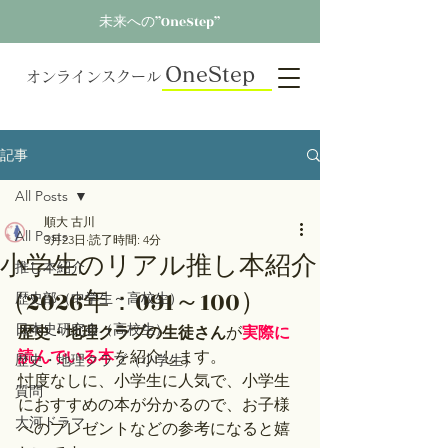
未来への”OneStep”
OneStep
オンラインスクール
記事
All Posts
順大 古川
All Posts
3月23日
読了時間: 4分
小学生のリアル推し本紹介
推し本紹介
（2026年：091～100）
歴史部（中学生～高校生）
日本史研究会（高校生）
歴史・地理クラブの生徒さん
が
実際に
読んでいる本
を紹介します。
歴史・地理クラブ（小学生）
忖度なしに、小学生に人気で、小学生
質問
におすすめの本が分かるので、お子様
大河ドラマ
へのプレゼントなどの参考になると嬉