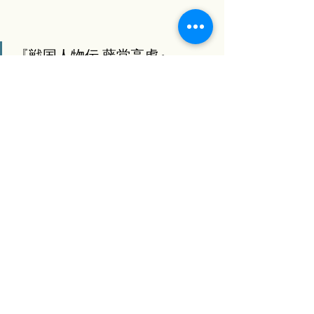
『戦国人物伝 藤堂高虎』
（
https://amzn.to/4c0iN9C）
高虎の新しい魅力を見つけて教えてく
れたのがこちら。戦国の世を生き抜く
ために、自分の知恵と技術を武器にの
し上がっていく高虎の姿は、まるで現
代のプロフェッショナル。彼が築いた
今治城や宇和島城の石垣のように、ど
んな困難にも負けない「強い心」と
「確かな技術」を学べる、最高にエキ
サイティングなコミック版歴史ドラマ
です！