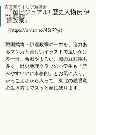
古文書くずし字勉強会
『超ビジュアル! 歴史人物伝 伊
歴史部通信
達政宗』
（
https://amzn.to/45s9Pyi）
戦国武将・伊達政宗の一生を、迫力あ
るマンガと美しいイラストで追いかけ
る一冊。合戦やよろい、城の豆知識も
多く、歴史地理クラブの小学生も「読
みやすいのに本格的」とお気に入り。
かっこよさから入って、東北の独眼竜
の生き方までスッと頭に残ります。