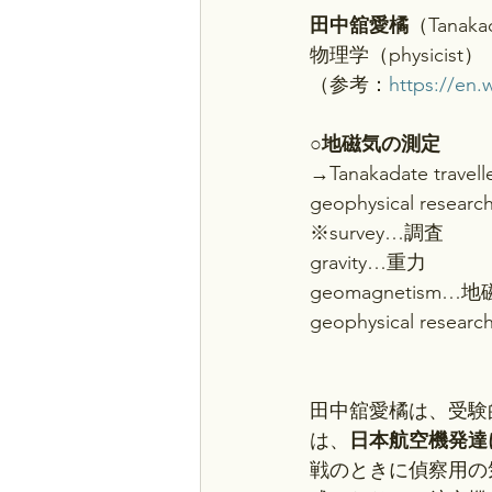
田中舘愛橘
（Tanakad
物理学（physicist）
（参考：
https://en.
○
地磁気の測定
→Tanakadate travelle
geophysical research
※survey…調査
gravity…重力
geomagnetism…
geophysical res
田中舘愛橘は、受験
は、
日本航空機発達
戦のときに偵察用の