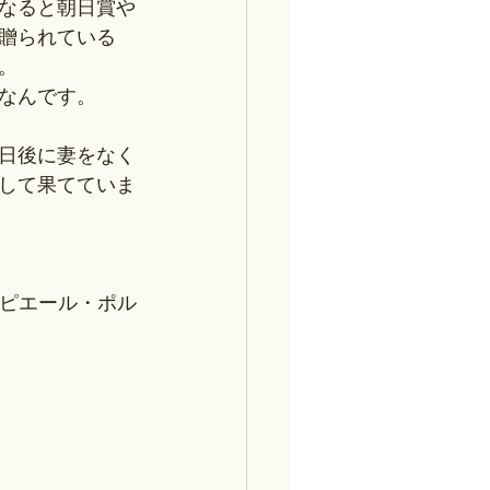
なると朝日賞や
贈られている
。
なんです。
0日後に妻をなく
をして果てていま
・ピエール・ポル