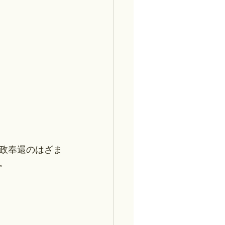
大政奉還のはざま
。