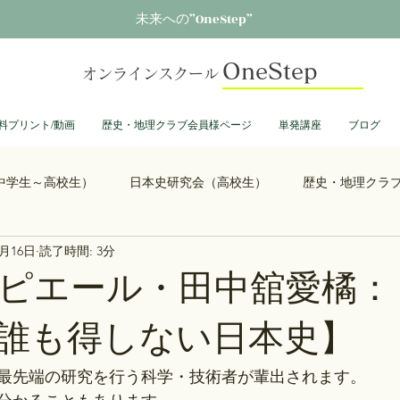
未来への”OneStep”
OneStep
オンラインスクール
料プリント/動画
歴史・地理クラブ会員様ページ
単発講座
ブログ
中学生～高校生）
日本史研究会（高校生）
歴史・地理クラ
0月16日
読了時間: 3分
る君へ
鎌倉殿の13人
思考力を鍛える日本史
誰も得し
ピエール・田中舘愛橘：
誰も得しない日本史】
総理大臣列伝
ショーグン列伝
鬼滅の刃
ONEPIECE
最先端の研究を行う科学・技術者が輩出されます。
大学受験
豊臣兄弟
古文書くずし字勉強会
歴史部