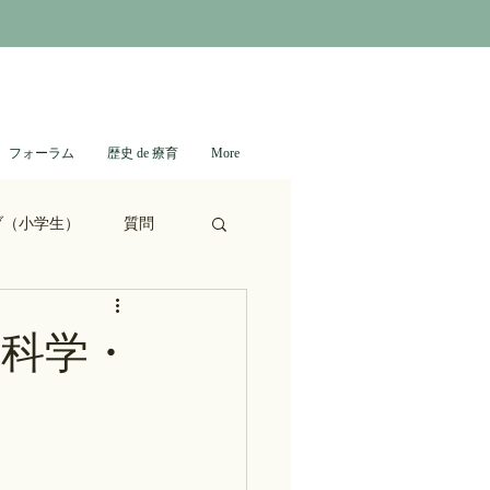
フォーラム
歴史 de 療育
More
ブ（小学生）
質問
ない日本史
 科学・
進撃の巨人
通信