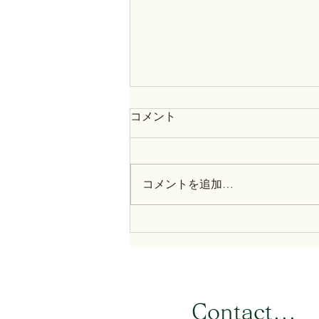
コメント
コメントを追加…
鋼の長岡半太郎： 科学・技術
史【誰も得しない日本史】
​Contact...