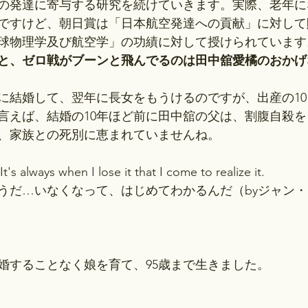
の発達に寄与する研究を続けていきます。実際、老年に
ですけど、朝日賞は「日本航空発達への貢献」に対して
球物理学及び航空学」の功績に対して授けられています
と、ゼロ戦がブーンと飛んでるのは田中舘愛橘のおかげ
きに結婚して、翌年に長女をもうけるのですが、出産の1
言えば、結婚の10年ほど前に田中舘の父は、割腹自殺
、家族との死別に恵まれていませんね。
.It's always when I lose it that I come to realize it.
うだ…いなくなって、はじめてわかるんだ（byジャン
婚することなく娘を育て、95歳まで生きました。