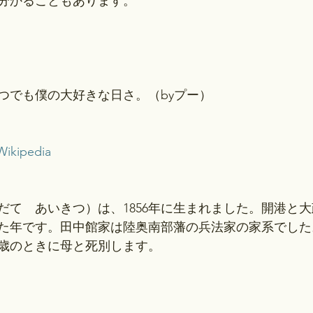
分かることもあります。
つでも僕の大好きな日さ。（byプー）
kipedia
だて　あいきつ）は、1856年に生まれました。開港と
た年です。田中館家は陸奥南部藩の兵法家の家系でした
歳のときに母と死別します。