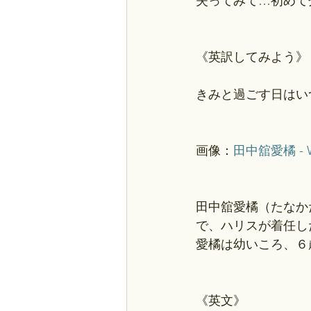
失ってみて…初めて
《英訳してみよう》
きみと過ごす日はい
画像：
田中舘愛橘 - Wi
田中舘愛橘（たなか
で、ハリスが着任し
愛橘は幼いころ、６
《英文》