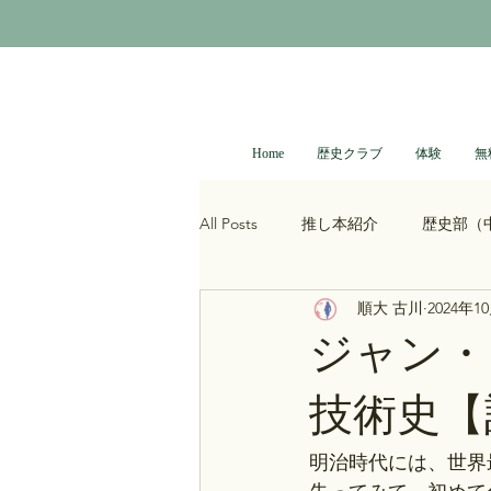
Home
歴史クラブ
体験
無
All Posts
推し本紹介
歴史部（
順大 古川
2024年1
大河ドラマ
べらぼう
光
ジャン・
技術史【
青木裕司と中島浩二の世界史ch
明治時代には、世界
レトロゲーム
科学・技術史