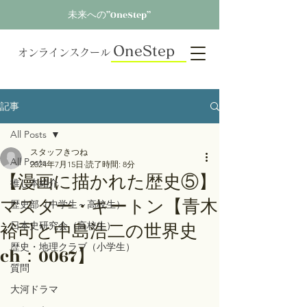
未来への”OneStep”
OneStep
オンラインスクール
記事
All Posts
スタッフきつね
All Posts
2024年7月15日
読了時間: 8分
【漫画に描かれた歴史⑤】
推し本紹介
マスター・キートン【青木
歴史部（中学生～高校生）
裕司と中島浩二の世界史
日本史研究会（高校生）
歴史・地理クラブ（小学生）
ch：0067】
質問
大河ドラマ