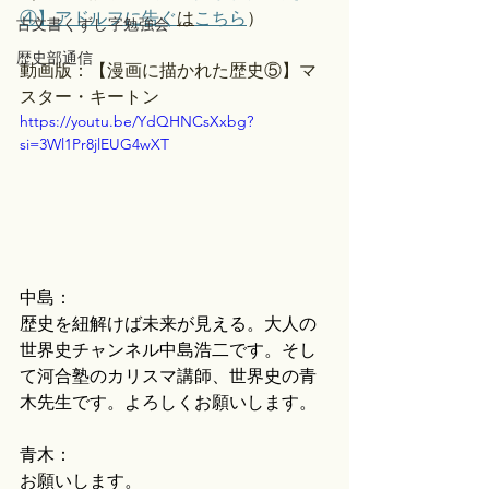
④】アドルフに告ぐ
は
こちら
）
古文書くずし字勉強会
歴史部通信
動画版：【漫画に描かれた歴史⑤】マ
スター・キートン
https://youtu.be/YdQHNCsXxbg?
si=3Wl1Pr8jlEUG4wXT
中島：
歴史を紐解けば未来が見える。大人の
世界史チャンネル中島浩二です。そし
て河合塾のカリスマ講師、世界史の青
木先生です。よろしくお願いします。
青木：
お願いします。