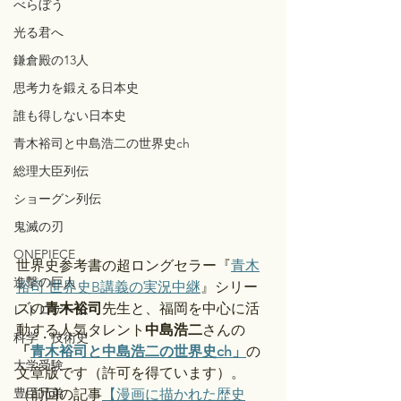
べらぼう
光る君へ
鎌倉殿の13人
思考力を鍛える日本史
誰も得しない日本史
青木裕司と中島浩二の世界史ch
総理大臣列伝
ショーグン列伝
鬼滅の刃
ONEPIECE
世界史参考書の超ロングセラー『
青木
進撃の巨人
裕司 世界史B講義の実況中継
』シリー
ズの
青木裕司
先生と、福岡を中心に活
レトロゲーム
動する人気タレント
中島浩二
さんの
科学・技術史
「
青木裕司と中島浩二の世界史ch」
の
大学受験
文章版です（許可を得ています）。
豊臣兄弟
（前回の記事
【漫画に描かれた歴史