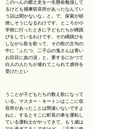
このへんの郷土史を一生懸命勉強して
るけども捕虜収容所があったなんてい
う話は聞かないな」と。で、探索が頓
挫しそうになるわけです。ところが小
学校に行ったときに子どもたちが縄跳
びをしているわけです。その縄跳びを
しながら歌を歌って、その歌の文句の
中に「ふたつ、二子山の鬼さんは青い
お目目に血の涙」と。要するにかつて
白人の人たちが連れてこられて虐待を
受けたとい
うことが子どもたちの数え歌になって
いる。マスター・キートンはここに収
容所があったことは間違いないですよ
ねと。するとそこに町長の車を運転し
ている運転士がやってきて、もう歳は
70を過ぎてるんですけど、「正直に申